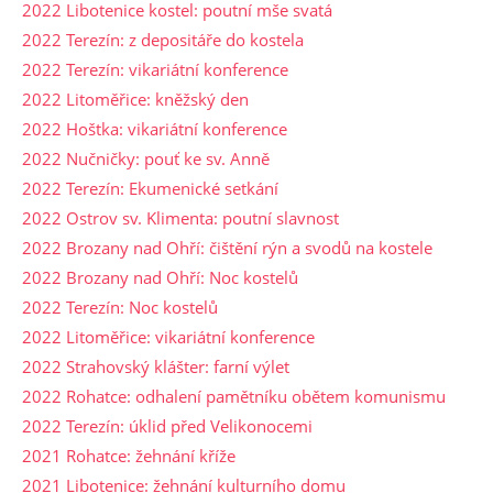
2022 Libotenice kostel: poutní mše svatá
2022 Terezín: z depositáře do kostela
2022 Terezín: vikariátní konference
2022 Litoměřice: kněžský den
2022 Hoštka: vikariátní konference
2022 Nučničky: pouť ke sv. Anně
2022 Terezín: Ekumenické setkání
2022 Ostrov sv. Klimenta: poutní slavnost
2022 Brozany nad Ohří: čištění rýn a svodů na kostele
2022 Brozany nad Ohří: Noc kostelů
2022 Terezín: Noc kostelů
2022 Litoměřice: vikariátní konference
2022 Strahovský klášter: farní výlet
2022 Rohatce: odhalení pamětníku obětem komunismu
2022 Terezín: úklid před Velikonocemi
2021 Rohatce: žehnání kříže
2021 Libotenice: žehnání kulturního domu