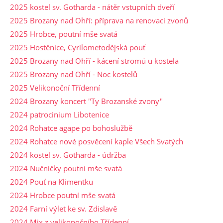
2025 kostel sv. Gotharda - nátěr vstupních dveří
2025 Brozany nad Ohří: příprava na renovaci zvonů
2025 Hrobce, poutní mše svatá
2025 Hostěnice, Cyrilometodějská pouť
2025 Brozany nad Ohří - kácení stromů u kostela
2025 Brozany nad Ohří - Noc kostelů
2025 Velikonoční Třídenní
2024 Brozany koncert "Ty Brozanské zvony"
2024 patrocinium Libotenice
2024 Rohatce agape po bohoslužbě
2024 Rohatce nové posvěcení kaple Všech Svatých
2024 kostel sv. Gotharda - údržba
2024 Nučničky poutní mše svatá
2024 Pouť na Klimentku
2024 Hrobce poutní mše svatá
2024 Farní výlet ke sv. Zdislavě
2024 Mix z velikonočního Třídenní