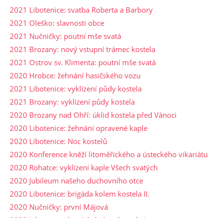
2021 Libotenice: svatba Roberta a Barbory
2021 Oleško: slavnosti obce
2021 Nučničky: poutní mše svatá
2021 Brozany: nový vstupní trámec kostela
2021 Ostrov sv. Klimenta: poutní mše svatá
2020 Hrobce: žehnání hasičského vozu
2021 Libotenice: vyklízení půdy kostela
2021 Brozany: vyklízení půdy kostela
2020 Brozany nad Ohří: úklid kostela před Vánoci
2020 Libotenice: žehnání opravené kaple
2020 Libotenice: Noc kostelů
2020 Konference kněží litoměřického a ústeckého vikariátu
2020 Rohatce: vyklízení kaple Všech svatých
2020 Jubileum našeho duchovního otce
2020 Libotenice: brigáda kolem kostela II.
2020 Nučničky: první Májová