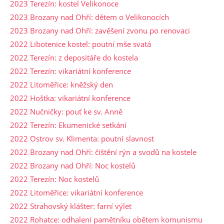
2023 Terezín: kostel Velikonoce
2023 Brozany nad Ohří: dětem o Velikonocích
2023 Brozany nad Ohří: zavěšení zvonu po renovaci
2022 Libotenice kostel: poutní mše svatá
2022 Terezín: z depositáře do kostela
2022 Terezín: vikariátní konference
2022 Litoměřice: kněžský den
2022 Hoštka: vikariátní konference
2022 Nučničky: pouť ke sv. Anně
2022 Terezín: Ekumenické setkání
2022 Ostrov sv. Klimenta: poutní slavnost
2022 Brozany nad Ohří: čištění rýn a svodů na kostele
2022 Brozany nad Ohří: Noc kostelů
2022 Terezín: Noc kostelů
2022 Litoměřice: vikariátní konference
2022 Strahovský klášter: farní výlet
2022 Rohatce: odhalení pamětníku obětem komunismu