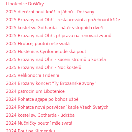
Libotenice Dušičky
2025 diecézní pouť kněží a jáhnů - Doksany
2025 Brozany nad Ohří - restaurování a požehnání kříže
2025 kostel sv. Gotharda - nátěr vstupních dveří
2025 Brozany nad Ohří: příprava na renovaci zvonů
2025 Hrobce, poutní mše svatá
2025 Hostěnice, Cyrilometodějská pouť
2025 Brozany nad Ohří - kácení stromů u kostela
2025 Brozany nad Ohří - Noc kostelů
2025 Velikonoční Třídenní
2024 Brozany koncert "Ty Brozanské zvony"
2024 patrocinium Libotenice
2024 Rohatce agape po bohoslužbě
2024 Rohatce nové posvěcení kaple Všech Svatých
2024 kostel sv. Gotharda - údržba
2024 Nučničky poutní mše svatá
2024 Pouť na Klimentku