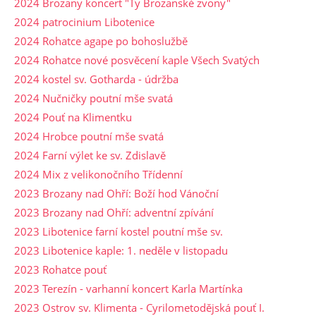
2024 Brozany koncert "Ty Brozanské zvony"
2024 patrocinium Libotenice
2024 Rohatce agape po bohoslužbě
2024 Rohatce nové posvěcení kaple Všech Svatých
2024 kostel sv. Gotharda - údržba
2024 Nučničky poutní mše svatá
2024 Pouť na Klimentku
2024 Hrobce poutní mše svatá
2024 Farní výlet ke sv. Zdislavě
2024 Mix z velikonočního Třídenní
2023 Brozany nad Ohří: Boží hod Vánoční
2023 Brozany nad Ohří: adventní zpívání
2023 Libotenice farní kostel poutní mše sv.
2023 Libotenice kaple: 1. neděle v listopadu
2023 Rohatce pouť
2023 Terezín - varhanní koncert Karla Martínka
2023 Ostrov sv. Klimenta - Cyrilometodějská pouť I.