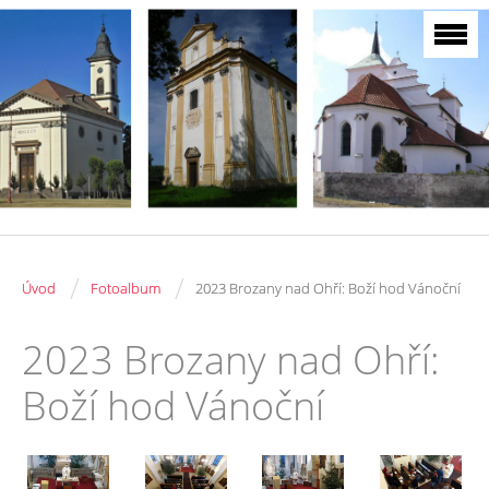
/
/
Úvod
Fotoalbum
2023 Brozany nad Ohří: Boží hod Vánoční
2023 Brozany nad Ohří:
Boží hod Vánoční