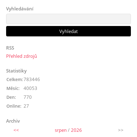
Vyhledávání
RSS
Přehled zdrojů
Statistiky
783446
Celkem:
40053
Měsíc:
770
Den:
27
Online:
Archiv
<<
srpen
/
2026
>>