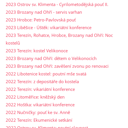
2023 Ostrov sv. Klimenta - Cyrilometodějská pouť II.
2023 Brozany nad Ohří - servis varhan
2023 Hrobce: Petro-Pavlovská pouť
2023 Liběšice - Úštěk: vikariátní konference
2023 Terezín, Rohatce, Hrobce, Brozany nad Ohří: Noc
kostelů
2023 Terezín: kostel Velikonoce
2023 Brozany nad Ohří: dětem o Velikonocích
2023 Brozany nad Ohří: zavěšení zvonu po renovaci
2022 Libotenice kostel: poutní mše svatá
2022 Terezín: z depositáře do kostela
2022 Terezín: vikariátní konference
2022 Litoměřice: kněžský den
2022 Hoštka: vikariátní konference
2022 Nučničky: pouť ke sv. Anně
2022 Terezín: Ekumenické setkání
2022 Ostrov sv. Klimenta: poutní slavnost