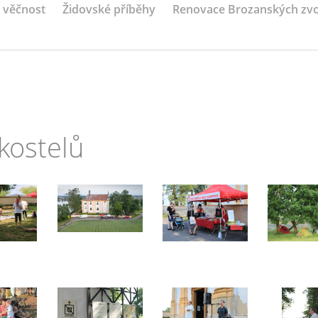
a věčnost
Židovské příběhy
Renovace Brozanských zv
kostelů