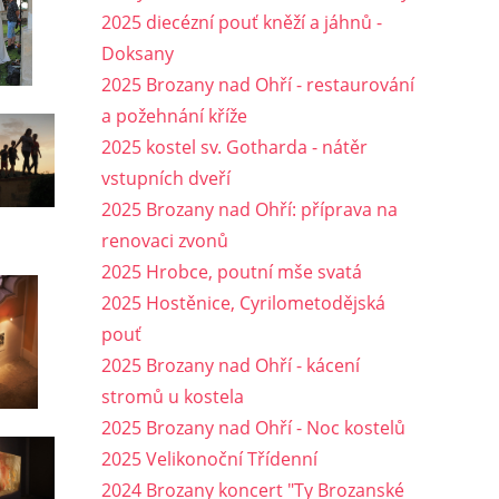
2025 diecézní pouť kněží a jáhnů -
Doksany
2025 Brozany nad Ohří - restaurování
a požehnání kříže
2025 kostel sv. Gotharda - nátěr
vstupních dveří
2025 Brozany nad Ohří: příprava na
renovaci zvonů
2025 Hrobce, poutní mše svatá
2025 Hostěnice, Cyrilometodějská
pouť
2025 Brozany nad Ohří - kácení
stromů u kostela
2025 Brozany nad Ohří - Noc kostelů
2025 Velikonoční Třídenní
2024 Brozany koncert "Ty Brozanské