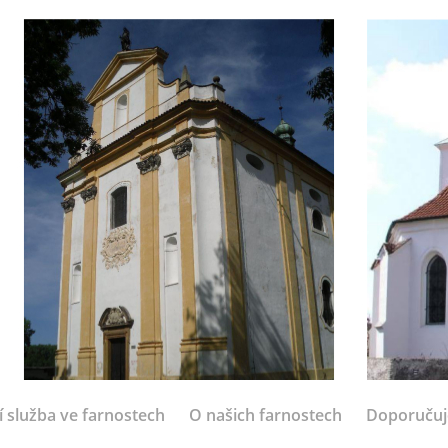
í služba ve farnostech
O našich farnostech
Doporuču