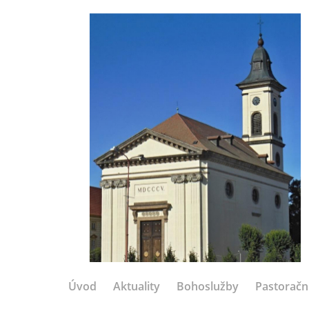
Úvod
Aktuality
Bohoslužby
Pastoračn