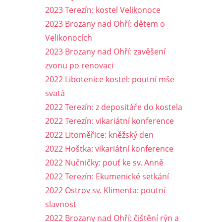
2023 Terezín: kostel Velikonoce
2023 Brozany nad Ohří: dětem o
Velikonocích
2023 Brozany nad Ohří: zavěšení
zvonu po renovaci
2022 Libotenice kostel: poutní mše
svatá
2022 Terezín: z depositáře do kostela
2022 Terezín: vikariátní konference
2022 Litoměřice: kněžský den
2022 Hoštka: vikariátní konference
2022 Nučničky: pouť ke sv. Anně
2022 Terezín: Ekumenické setkání
2022 Ostrov sv. Klimenta: poutní
slavnost
2022 Brozany nad Ohří: čištění rýn a