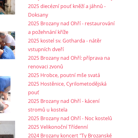
2025 diecézní pouť kněží a jáhnů -
Doksany
2025 Brozany nad Ohří - restaurování
a požehnání kříže
2025 kostel sv. Gotharda - nátěr
vstupních dveří
2025 Brozany nad Ohří: příprava na
renovaci zvonů
2025 Hrobce, poutní mše svatá
2025 Hostěnice, Cyrilometodějská
pouť
2025 Brozany nad Ohří - kácení
stromů u kostela
2025 Brozany nad Ohří - Noc kostelů
2025 Velikonoční Třídenní
2024 Brozany koncert "Ty Brozanské