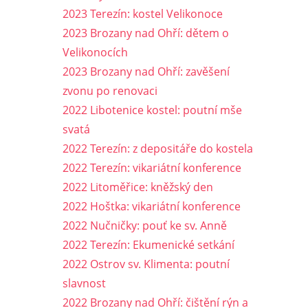
2023 Terezín: kostel Velikonoce
2023 Brozany nad Ohří: dětem o
Velikonocích
2023 Brozany nad Ohří: zavěšení
zvonu po renovaci
2022 Libotenice kostel: poutní mše
svatá
2022 Terezín: z depositáře do kostela
2022 Terezín: vikariátní konference
2022 Litoměřice: kněžský den
2022 Hoštka: vikariátní konference
2022 Nučničky: pouť ke sv. Anně
2022 Terezín: Ekumenické setkání
2022 Ostrov sv. Klimenta: poutní
slavnost
2022 Brozany nad Ohří: čištění rýn a