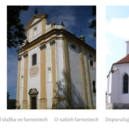
í služba ve farnostech
O našich farnostech
Doporuču