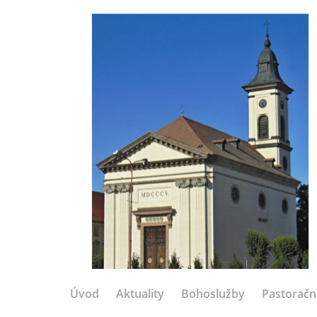
Úvod
Aktuality
Bohoslužby
Pastoračn