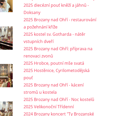
2025 diecézní pouť kněží a jáhnů -
Doksany
2025 Brozany nad Ohří - restaurování
a požehnání kříže
2025 kostel sv. Gotharda - nátěr
vstupních dveří
2025 Brozany nad Ohří: příprava na
renovaci zvonů
2025 Hrobce, poutní mše svatá
2025 Hostěnice, Cyrilometodějská
pouť
2025 Brozany nad Ohří - kácení
stromů u kostela
2025 Brozany nad Ohří - Noc kostelů
2025 Velikonoční Třídenní
2024 Brozany koncert "Ty Brozanské