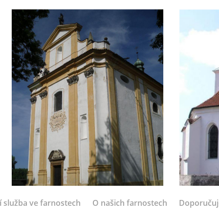
í služba ve farnostech
O našich farnostech
Doporuču