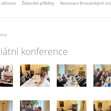
a věčnost
Židovské příběhy
Renovace Brozanských zv
rence
riátní konference