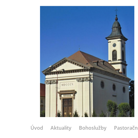
Úvod
Aktuality
Bohoslužby
Pastoračn