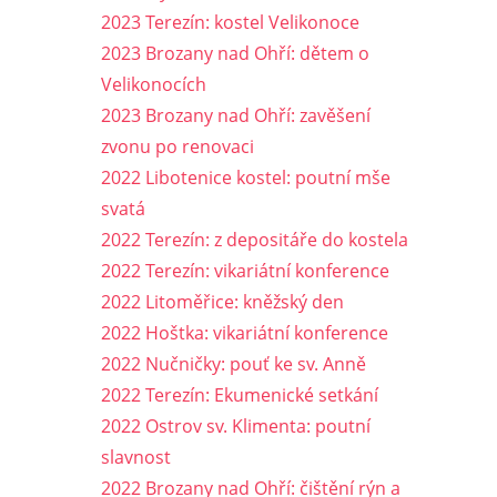
2023 Terezín: kostel Velikonoce
2023 Brozany nad Ohří: dětem o
Velikonocích
2023 Brozany nad Ohří: zavěšení
zvonu po renovaci
2022 Libotenice kostel: poutní mše
svatá
2022 Terezín: z depositáře do kostela
2022 Terezín: vikariátní konference
2022 Litoměřice: kněžský den
2022 Hoštka: vikariátní konference
2022 Nučničky: pouť ke sv. Anně
2022 Terezín: Ekumenické setkání
2022 Ostrov sv. Klimenta: poutní
slavnost
2022 Brozany nad Ohří: čištění rýn a