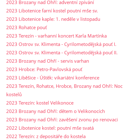
2023 Brozany nad Ohří: adventní zpívání
2023 Libotenice farní kostel poutní mše sv.
2023 Libotenice kaple: 1. neděle v listopadu
2023 Rohatce pouť
2023 Terezín - varhanní koncert Karla Martínka
2023 Ostrov sv. Klimenta - Cyrilometodějská pouť I.
2023 Ostrov sv. Klimenta - Cyrilometodějská pouť II.
2023 Brozany nad Ohří - servis varhan
2023 Hrobce: Petro-Pavlovská pouť
2023 Liběšice - Úštěk: vikariátní konference
2023 Terezín, Rohatce, Hrobce, Brozany nad Ohří: Noc
kostelů
2023 Terezín: kostel Velikonoce
2023 Brozany nad Ohří: dětem o Velikonocích
2023 Brozany nad Ohří: zavěšení zvonu po renovaci
2022 Libotenice kostel: poutní mše svatá
2022 Terezín: z depositáře do kostela