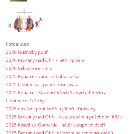
Fotoalbum
2026 Nučničky pouť
2026 Brozany nad Ohří - Letní zpívání
2026 Velikonoce - mix
2025 Rohatce - vánoční bohoslužba
2025 Libotenice - poutní mše svatá
2025 Rohatce - Slavnost Všech Svatých, Terezín a
Libotenice Dušičky
2025 diecézní pouť kněží a jáhnů - Doksany
2025 Brozany nad Ohří - restaurování a požehnání kříže
2025 kostel sv. Gotharda - nátěr vstupních dveří
2025 Brozany nad Ohří: příprava na renovaci zvonů