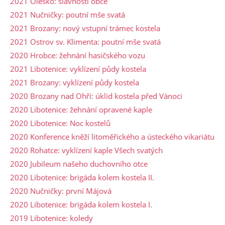
2021 Oleško: slavnosti obce
2021 Nučničky: poutní mše svatá
2021 Brozany: nový vstupní trámec kostela
2021 Ostrov sv. Klimenta: poutní mše svatá
2020 Hrobce: žehnání hasičského vozu
2021 Libotenice: vyklízení půdy kostela
2021 Brozany: vyklízení půdy kostela
2020 Brozany nad Ohří: úklid kostela před Vánoci
2020 Libotenice: žehnání opravené kaple
2020 Libotenice: Noc kostelů
2020 Konference kněží litoměřického a ústeckého vikariátu
2020 Rohatce: vyklízení kaple Všech svatých
2020 Jubileum našeho duchovního otce
2020 Libotenice: brigáda kolem kostela II.
2020 Nučničky: první Májová
2020 Libotenice: brigáda kolem kostela I.
2019 Libotenice: koledy