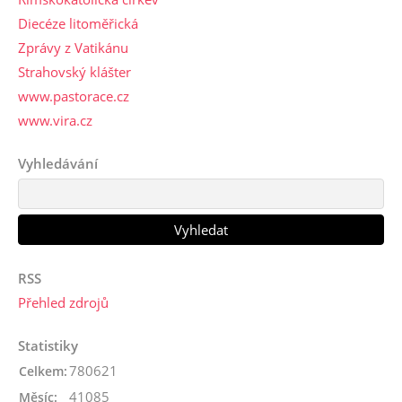
Diecéze litoměřická
Zprávy z Vatikánu
Strahovský klášter
www.pastorace.cz
www.vira.cz
Vyhledávání
RSS
Přehled zdrojů
Statistiky
780621
Celkem:
41085
Měsíc: