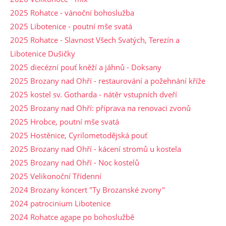
2025 Rohatce - vánoční bohoslužba
2025 Libotenice - poutní mše svatá
2025 Rohatce - Slavnost Všech Svatých, Terezín a
Libotenice Dušičky
2025 diecézní pouť kněží a jáhnů - Doksany
2025 Brozany nad Ohří - restaurování a požehnání kříže
2025 kostel sv. Gotharda - nátěr vstupních dveří
2025 Brozany nad Ohří: příprava na renovaci zvonů
2025 Hrobce, poutní mše svatá
2025 Hostěnice, Cyrilometodějská pouť
2025 Brozany nad Ohří - kácení stromů u kostela
2025 Brozany nad Ohří - Noc kostelů
2025 Velikonoční Třídenní
2024 Brozany koncert "Ty Brozanské zvony"
2024 patrocinium Libotenice
2024 Rohatce agape po bohoslužbě