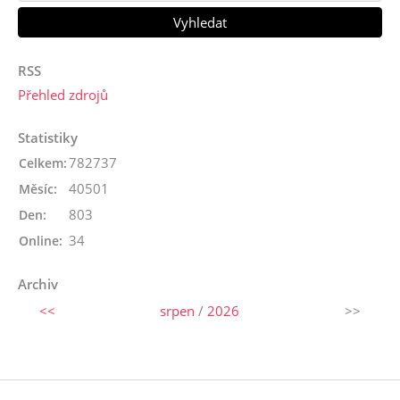
RSS
Přehled zdrojů
Statistiky
782737
Celkem:
40501
Měsíc:
803
Den:
34
Online:
Archiv
<<
srpen
/
2026
>>