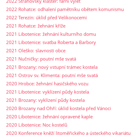
2022 Strahovský klášter: farní výlet
2022 Rohatce: odhalení pamětníku obětem komunismu
2022 Terezín: úklid před Velikonocemi
2021 Rohatce: žehnání kříže
2021 Libotenice: žehnání kulturního domu
2021 Libotenice: svatba Roberta a Barbory
2021 Oleško: slavnosti obce
2021 Nučničky: poutní mše svatá
2021 Brozany: nový vstupní trámec kostela
2021 Ostrov sv. Klimenta: poutní mše svatá
2020 Hrobce: žehnání hasičského vozu
2021 Libotenice: vyklízení půdy kostela
2021 Brozany: vyklízení půdy kostela
2020 Brozany nad Ohří: úklid kostela před Vánoci
2020 Libotenice: žehnání opravené kaple
2020 Libotenice: Noc kostelů
2020 Konference kněží litoměřického a ústeckého vikariátu