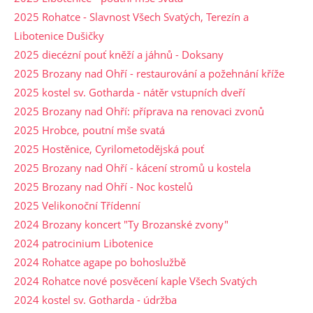
2025 Rohatce - Slavnost Všech Svatých, Terezín a
Libotenice Dušičky
2025 diecézní pouť kněží a jáhnů - Doksany
2025 Brozany nad Ohří - restaurování a požehnání kříže
2025 kostel sv. Gotharda - nátěr vstupních dveří
2025 Brozany nad Ohří: příprava na renovaci zvonů
2025 Hrobce, poutní mše svatá
2025 Hostěnice, Cyrilometodějská pouť
2025 Brozany nad Ohří - kácení stromů u kostela
2025 Brozany nad Ohří - Noc kostelů
2025 Velikonoční Třídenní
2024 Brozany koncert "Ty Brozanské zvony"
2024 patrocinium Libotenice
2024 Rohatce agape po bohoslužbě
2024 Rohatce nové posvěcení kaple Všech Svatých
2024 kostel sv. Gotharda - údržba