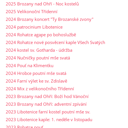
2025 Brozany nad Ohří - Noc kostelů
2025 Velikonoční Třídenní
2024 Brozany koncert "Ty Brozanské zvony"
2024 patrocinium Libotenice
2024 Rohatce agape po bohoslužbě
2024 Rohatce nové posvěcení kaple Všech Svatých
2024 kostel sv. Gotharda - údržba
2024 Nučničky poutní mše svatá
2024 Pouť na Klimentku
2024 Hrobce poutní mše svatá
2024 Farní výlet ke sv. Zdislavě
2024 Mix z velikonočního Třídenní
2023 Brozany nad Ohří: Boží hod Vánoční
2023 Brozany nad Ohří: adventní zpívání
2023 Libotenice farní kostel poutní mše sv.
2023 Libotenice kaple: 1. neděle v listopadu
2023 Rohatce pouť