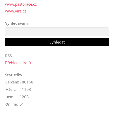
www.pastorace.cz
www.vira.cz
Vyhledávání
RSS
Přehled zdrojů
Statistiky
780168
Celkem:
41193
Měsíc:
1208
Den:
51
Online: