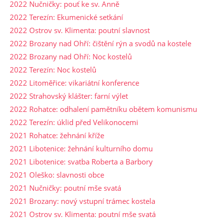
2022 Nučničky: pouť ke sv. Anně
2022 Terezín: Ekumenické setkání
2022 Ostrov sv. Klimenta: poutní slavnost
2022 Brozany nad Ohří: čištění rýn a svodů na kostele
2022 Brozany nad Ohří: Noc kostelů
2022 Terezín: Noc kostelů
2022 Litoměřice: vikariátní konference
2022 Strahovský klášter: farní výlet
2022 Rohatce: odhalení pamětníku obětem komunismu
2022 Terezín: úklid před Velikonocemi
2021 Rohatce: žehnání kříže
2021 Libotenice: žehnání kulturního domu
2021 Libotenice: svatba Roberta a Barbory
2021 Oleško: slavnosti obce
2021 Nučničky: poutní mše svatá
2021 Brozany: nový vstupní trámec kostela
2021 Ostrov sv. Klimenta: poutní mše svatá