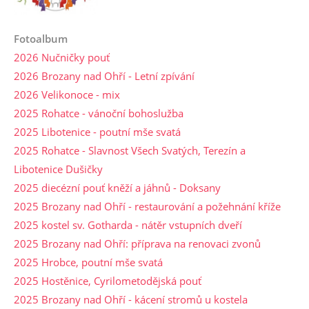
Fotoalbum
2026 Nučničky pouť
2026 Brozany nad Ohří - Letní zpívání
2026 Velikonoce - mix
2025 Rohatce - vánoční bohoslužba
2025 Libotenice - poutní mše svatá
2025 Rohatce - Slavnost Všech Svatých, Terezín a
Libotenice Dušičky
2025 diecézní pouť kněží a jáhnů - Doksany
2025 Brozany nad Ohří - restaurování a požehnání kříže
2025 kostel sv. Gotharda - nátěr vstupních dveří
2025 Brozany nad Ohří: příprava na renovaci zvonů
2025 Hrobce, poutní mše svatá
2025 Hostěnice, Cyrilometodějská pouť
2025 Brozany nad Ohří - kácení stromů u kostela