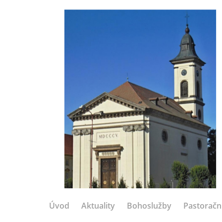
Úvod
Aktuality
Bohoslužby
Pastoračn