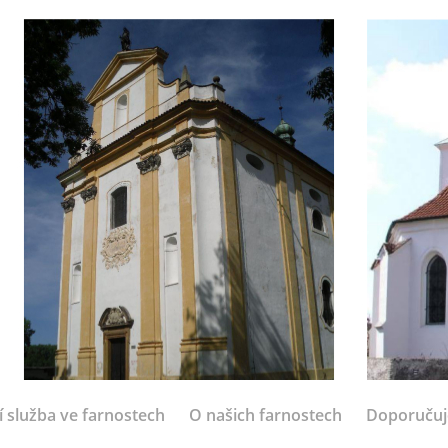
í služba ve farnostech
O našich farnostech
Doporuču