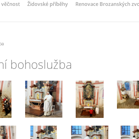
a věčnost
Židovské příběhy
Renovace Brozanských zv
ba
ní bohoslužba