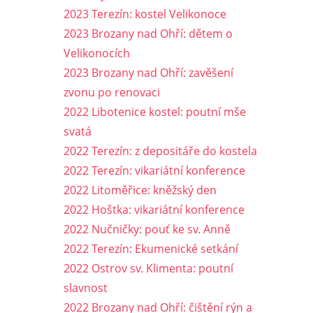
2023 Terezín: kostel Velikonoce
2023 Brozany nad Ohří: dětem o
Velikonocích
2023 Brozany nad Ohří: zavěšení
zvonu po renovaci
2022 Libotenice kostel: poutní mše
svatá
2022 Terezín: z depositáře do kostela
2022 Terezín: vikariátní konference
2022 Litoměřice: kněžský den
2022 Hoštka: vikariátní konference
2022 Nučničky: pouť ke sv. Anně
2022 Terezín: Ekumenické setkání
2022 Ostrov sv. Klimenta: poutní
slavnost
2022 Brozany nad Ohří: čištění rýn a