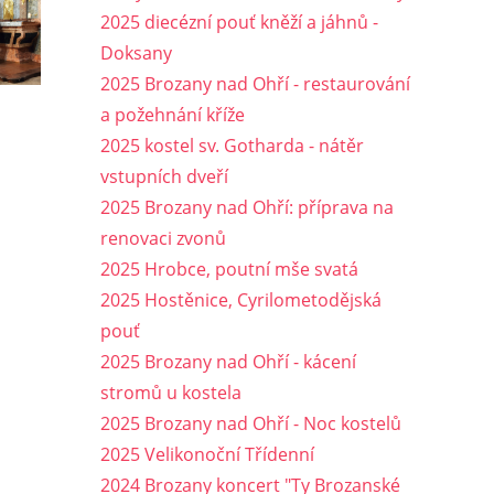
2025 diecézní pouť kněží a jáhnů -
Doksany
2025 Brozany nad Ohří - restaurování
a požehnání kříže
2025 kostel sv. Gotharda - nátěr
vstupních dveří
2025 Brozany nad Ohří: příprava na
renovaci zvonů
2025 Hrobce, poutní mše svatá
2025 Hostěnice, Cyrilometodějská
pouť
2025 Brozany nad Ohří - kácení
stromů u kostela
2025 Brozany nad Ohří - Noc kostelů
2025 Velikonoční Třídenní
2024 Brozany koncert "Ty Brozanské