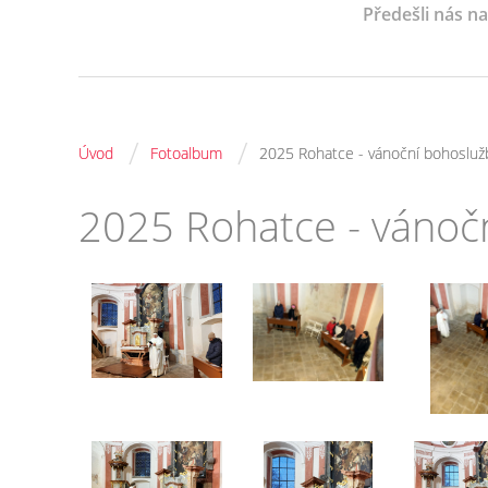
Předešli nás n
/
/
Úvod
Fotoalbum
2025 Rohatce - vánoční bohosluž
2025 Rohatce - vánoč