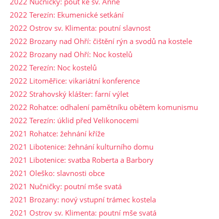
2022 Nučničky: pouť ke sv. Anně
2022 Terezín: Ekumenické setkání
2022 Ostrov sv. Klimenta: poutní slavnost
2022 Brozany nad Ohří: čištění rýn a svodů na kostele
2022 Brozany nad Ohří: Noc kostelů
2022 Terezín: Noc kostelů
2022 Litoměřice: vikariátní konference
2022 Strahovský klášter: farní výlet
2022 Rohatce: odhalení pamětníku obětem komunismu
2022 Terezín: úklid před Velikonocemi
2021 Rohatce: žehnání kříže
2021 Libotenice: žehnání kulturního domu
2021 Libotenice: svatba Roberta a Barbory
2021 Oleško: slavnosti obce
2021 Nučničky: poutní mše svatá
2021 Brozany: nový vstupní trámec kostela
2021 Ostrov sv. Klimenta: poutní mše svatá