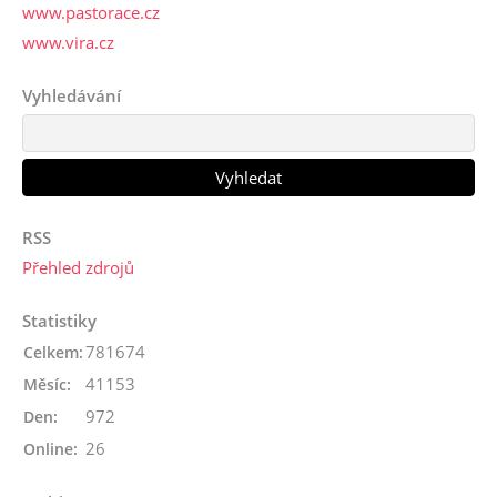
www.pastorace.cz
www.vira.cz
Vyhledávání
RSS
Přehled zdrojů
Statistiky
781674
Celkem:
41153
Měsíc:
972
Den:
26
Online: