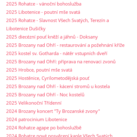
2025 Rohatce - vánoční bohoslužba
2025 Libotenice - poutní mše svatá
2025 Rohatce - Slavnost Všech Svatých, Terezín a
Libotenice Dušičky
2025 diecézní pouť kněží a jáhnů - Doksany
2025 Brozany nad Ohří - restaurování a požehnání kříže
2025 kostel sv. Gotharda - nátěr vstupních dveří
2025 Brozany nad Ohří: příprava na renovaci zvonů
2025 Hrobce, poutní mše svatá
2025 Hostěnice, Cyrilometodějská pouť
2025 Brozany nad Ohří - kácení stromů u kostela
2025 Brozany nad Ohří - Noc kostelů
2025 Velikonoční Třídenní
2024 Brozany koncert "Ty Brozanské zvony"
2024 patrocinium Libotenice
2024 Rohatce agape po bohoslužbě
2024 Rohatce nové posvěcení kaple Všech Svatých