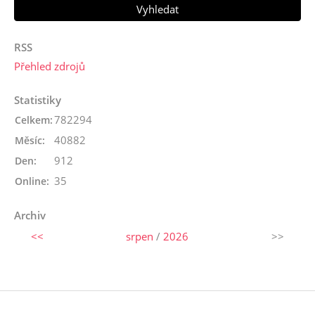
RSS
Přehled zdrojů
Statistiky
782294
Celkem:
40882
Měsíc:
912
Den:
35
Online:
Archiv
<<
srpen
/
2026
>>