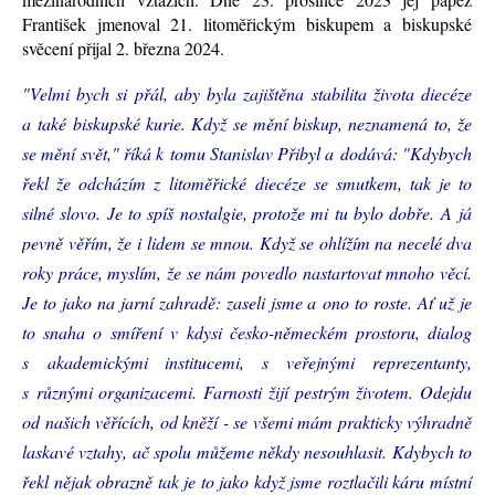
František jmenoval 21. litoměřickým biskupem a biskupské
svěcení přijal 2. března 2024.
"Velmi bych si přál, aby byla zajištěna stabilita života diecéze
a také biskupské kurie. Když se mění biskup, neznamená to, že
se mění svět," říká k tomu Stanislav Přibyl a dodává: "Kdybych
řekl že odcházím z litoměřické diecéze se smutkem, tak je to
silné slovo. Je to spíš nostalgie, protože mi tu bylo dobře. A já
pevně věřím, že i lidem se mnou. Když se ohlížím na necelé dva
roky práce, myslím, že se nám povedlo nastartovat mnoho věcí.
Je to jako na jarní zahradě: zaseli jsme a ono to roste. Ať už je
to snaha o smíření v kdysi česko-německém prostoru, dialog
s akademickými institucemi, s veřejnými reprezentanty,
s různými organizacemi. Farnosti žijí pestrým životem. Odejdu
od našich věřících, od kněží - se všemi mám prakticky výhradně
laskavé vztahy, ač spolu můžeme někdy nesouhlasit. Kdybych to
řekl nějak obrazně tak je to jako když jsme roztlačili káru místní