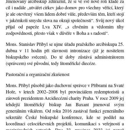
Jmenovaný arcibiskup zdůraznil, že si ve své nové roli klade za
cíl i nadále „utvářet církev jako domov pro všechny věřící, který
je ale otevřený všem lidem dobré vůle, především těm, kteří stojí
v jakémkoli smyslu slova na okraji společnosti“. Svůj nový úkol
přijal od papeže Lva XIV. „s chvěním a vědomím tíhy
zodpovědnosti, přesto však v důvěře v Boha a s radostí“.
Mons. Stanislav Přibyl se ujme úřadu pražského arcibiskupa 25.
dubna v 11 hodin při slavnosti intronizace (již je nositelem
biskupského svěcení). Do té doby zůstává administrátorem
(správcem) své původní, tedy litoměřické diecéze.
Pastorační a organizační zkušenost
Mons. Přibyl působil jako duchovní správce v Příbrami na Svaté
Hoře, v letech 2002–2008 byl provinciálem redemptoristů a
zároveň prezidentem Arcidiecézní charity Praha. V roce 2009 jej
tehdejší litoměřický biskup Jan Baxant jmenoval svým
generálním vikářem. Od roku 2016 zastával funkci generálního
sekretáře České biskupské konference, kde se podílel na
koordinaci celocírkevních projektů, komunikaci s veřejností a
mezinárodních vztazích. Dne 23. prosince 2023 jej papež