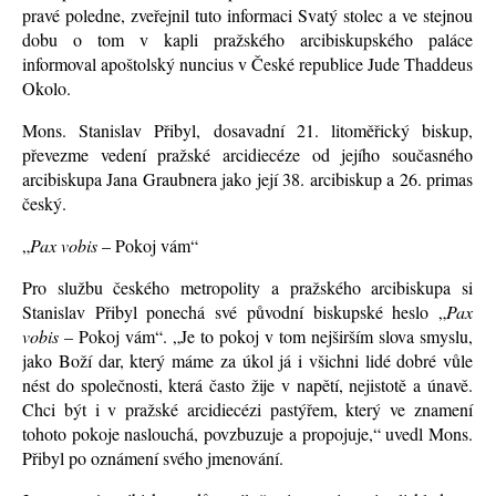
pravé poledne, zveřejnil tuto informaci Svatý stolec a ve stejnou
dobu o tom v kapli pražského arcibiskupského paláce
informoval apoštolský nuncius v České republice Jude Thaddeus
Okolo.
Mons. Stanislav Přibyl, dosavadní 21. litoměřický biskup,
převezme vedení pražské arcidiecéze od jejího současného
arcibiskupa Jana Graubnera jako její 38. arcibiskup a 26. primas
český.
„
Pax vobis
– Pokoj vám“
Pro službu českého metropolity a pražského arcibiskupa si
Stanislav Přibyl ponechá své původní biskupské heslo „
Pax
vobis
– Pokoj vám“. „Je to pokoj v tom nejširším slova smyslu,
jako Boží dar, který máme za úkol já i všichni lidé dobré vůle
nést do společnosti, která často žije v napětí, nejistotě a únavě.
Chci být i v pražské arcidiecézi pastýřem, který ve znamení
tohoto pokoje naslouchá, povzbuzuje a propojuje,“ uvedl Mons.
Přibyl po oznámení svého jmenování.