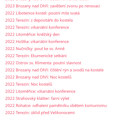
2023 Brozany nad Ohří: zavěšení zvonu po renovaci
2022 Libotenice kostel: poutní mše svatá
2022 Terezín: z depositáře do kostela
2022 Terezín: vikariátní konference
2022 Litoměřice: kněžský den
2022 Hoštka: vikariátní konference
2022 Nučničky: pouť ke sv. Anně
2022 Terezín: Ekumenické setkání
2022 Ostrov sv. Klimenta: poutní slavnost
2022 Brozany nad Ohří: čištění rýn a svodů na kostele
2022 Brozany nad Ohří: Noc kostelů
2022 Terezín: Noc kostelů
2022 Litoměřice: vikariátní konference
2022 Strahovský klášter: farní výlet
2022 Rohatce: odhalení pamětníku obětem komunismu
2022 Terezín: úklid před Velikonocemi