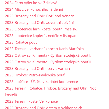
2024 Farní výlet ke sv. Zdislavě
2024 Mix z velikonočního Třídenní
2023 Brozany nad Ohří: Boží hod Vánoční
2023 Brozany nad Ohří: adventní zpívání
2023 Libotenice farní kostel poutní mše sv.
2023 Libotenice kaple: 1. neděle v listopadu
2023 Rohatce pouť
2023 Terezín - varhanní koncert Karla Martínka
2023 Ostrov sv. Klimenta - Cyrilometodějská pouť I.
2023 Ostrov sv. Klimenta - Cyrilometodějská pouť II.
2023 Brozany nad Ohří - servis varhan
2023 Hrobce: Petro-Pavlovská pouť
2023 Liběšice - Úštěk: vikariátní konference
2023 Terezín, Rohatce, Hrobce, Brozany nad Ohří: Noc
kostelů
2023 Terezín: kostel Velikonoce
2023 Brozany nad Ohří: dětem o Velikonocích