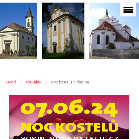
/
/
Úvod
Aktuality
Noc kostelů 7. června