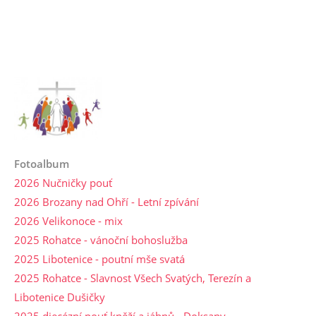
Fotoalbum
2026 Nučničky pouť
2026 Brozany nad Ohří - Letní zpívání
2026 Velikonoce - mix
2025 Rohatce - vánoční bohoslužba
2025 Libotenice - poutní mše svatá
2025 Rohatce - Slavnost Všech Svatých, Terezín a
Libotenice Dušičky
2025 diecézní pouť kněží a jáhnů - Doksany