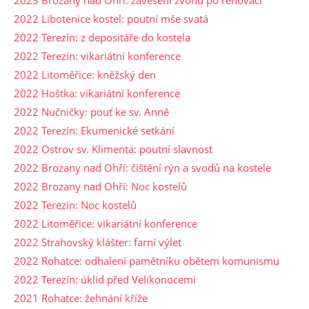
2023 Brozany nad Ohří: zavěšení zvonu po renovaci
2022 Libotenice kostel: poutní mše svatá
2022 Terezín: z depositáře do kostela
2022 Terezín: vikariátní konference
2022 Litoměřice: kněžský den
2022 Hoštka: vikariátní konference
2022 Nučničky: pouť ke sv. Anně
2022 Terezín: Ekumenické setkání
2022 Ostrov sv. Klimenta: poutní slavnost
2022 Brozany nad Ohří: čištění rýn a svodů na kostele
2022 Brozany nad Ohří: Noc kostelů
2022 Terezín: Noc kostelů
2022 Litoměřice: vikariátní konference
2022 Strahovský klášter: farní výlet
2022 Rohatce: odhalení pamětníku obětem komunismu
2022 Terezín: úklid před Velikonocemi
2021 Rohatce: žehnání kříže