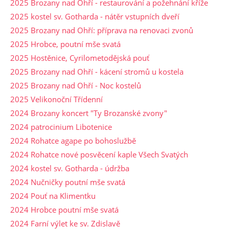
2025 Brozany nad Ohří - restaurování a požehnání kříže
2025 kostel sv. Gotharda - nátěr vstupních dveří
2025 Brozany nad Ohří: příprava na renovaci zvonů
2025 Hrobce, poutní mše svatá
2025 Hostěnice, Cyrilometodějská pouť
2025 Brozany nad Ohří - kácení stromů u kostela
2025 Brozany nad Ohří - Noc kostelů
2025 Velikonoční Třídenní
2024 Brozany koncert "Ty Brozanské zvony"
2024 patrocinium Libotenice
2024 Rohatce agape po bohoslužbě
2024 Rohatce nové posvěcení kaple Všech Svatých
2024 kostel sv. Gotharda - údržba
2024 Nučničky poutní mše svatá
2024 Pouť na Klimentku
2024 Hrobce poutní mše svatá
2024 Farní výlet ke sv. Zdislavě