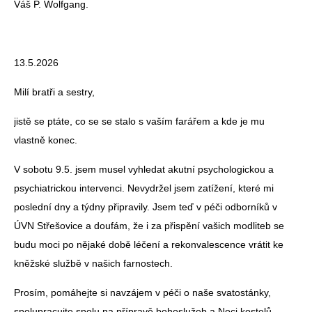
Váš P. Wolfgang.
13.5.2026
Milí bratři a sestry,
jistě se ptáte, co se se stalo s vaším farářem a kde je mu
vlastně konec.
V sobotu 9.5. jsem musel vyhledat akutní psychologickou a
psychiatrickou intervenci. Nevydržel jsem zatížení, které mi
poslední dny a týdny připravily. Jsem teď v péči odborníků v
ÚVN Střešovice a doufám, že i za přispění vašich modliteb se
budu moci po nějaké době léčení a rekonvalescence vrátit ke
kněžské službě v našich farnostech.
Prosím, pomáhejte si navzájem v péči o naše svatostánky,
spolupracujte spolu na přípravě bohoslužeb a Noci kostelů.