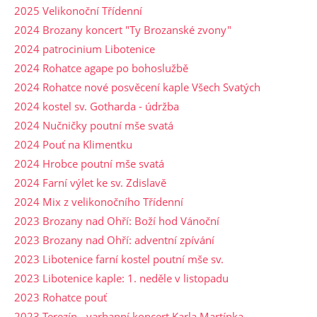
2025 Velikonoční Třídenní
2024 Brozany koncert "Ty Brozanské zvony"
2024 patrocinium Libotenice
2024 Rohatce agape po bohoslužbě
2024 Rohatce nové posvěcení kaple Všech Svatých
2024 kostel sv. Gotharda - údržba
2024 Nučničky poutní mše svatá
2024 Pouť na Klimentku
2024 Hrobce poutní mše svatá
2024 Farní výlet ke sv. Zdislavě
2024 Mix z velikonočního Třídenní
2023 Brozany nad Ohří: Boží hod Vánoční
2023 Brozany nad Ohří: adventní zpívání
2023 Libotenice farní kostel poutní mše sv.
2023 Libotenice kaple: 1. neděle v listopadu
2023 Rohatce pouť
2023 Terezín - varhanní koncert Karla Martínka