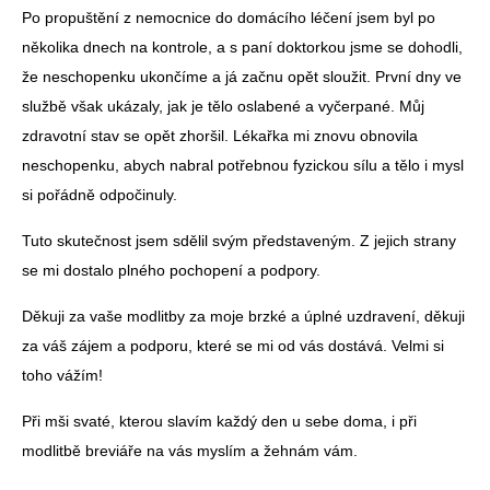
Po propuštění z nemocnice do domácího léčení jsem byl po
několika dnech na kontrole, a s paní doktorkou jsme se dohodli,
že neschopenku ukončíme a já začnu opět sloužit. První dny ve
službě však ukázaly, jak je tělo oslabené a vyčerpané. Můj
zdravotní stav se opět zhoršil. Lékařka mi znovu obnovila
neschopenku, abych nabral potřebnou fyzickou sílu a tělo i mysl
si pořádně odpočinuly.
Tuto skutečnost jsem sdělil svým představeným. Z jejich strany
se mi dostalo plného pochopení a podpory.
Děkuji za vaše modlitby za moje brzké a úplné uzdravení, děkuji
za váš zájem a podporu, které se mi od vás dostává. Velmi si
toho vážím!
Při mši svaté, kterou slavím každý den u sebe doma, i při
modlitbě breviáře na vás myslím a žehnám vám.