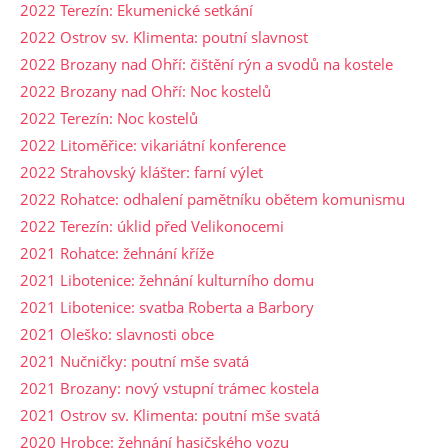
2022 Terezín: Ekumenické setkání
2022 Ostrov sv. Klimenta: poutní slavnost
2022 Brozany nad Ohří: čištění rýn a svodů na kostele
2022 Brozany nad Ohří: Noc kostelů
2022 Terezín: Noc kostelů
2022 Litoměřice: vikariátní konference
2022 Strahovský klášter: farní výlet
2022 Rohatce: odhalení pamětníku obětem komunismu
2022 Terezín: úklid před Velikonocemi
2021 Rohatce: žehnání kříže
2021 Libotenice: žehnání kulturního domu
2021 Libotenice: svatba Roberta a Barbory
2021 Oleško: slavnosti obce
2021 Nučničky: poutní mše svatá
2021 Brozany: nový vstupní trámec kostela
2021 Ostrov sv. Klimenta: poutní mše svatá
2020 Hrobce: žehnání hasičského vozu