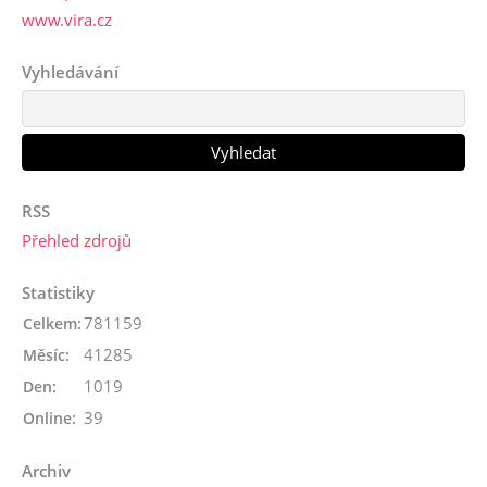
www.vira.cz
Vyhledávání
RSS
Přehled zdrojů
Statistiky
781159
Celkem:
41285
Měsíc:
1019
Den:
39
Online:
Archiv