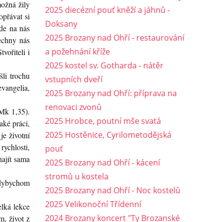
možná žily
2025 diecézní pouť kněží a jáhnů -
opřávat si
Doksany
ade na nás
2025 Brozany nad Ohří - restaurování
echny nás
a požehnání kříže
vořiteli i
2025 kostel sv. Gotharda - nátěr
šli trochu
vstupních dveří
evangelia,
2025 Brozany nad Ohří: příprava na
renovaci zvonů
k 1,35).
2025 Hrobce, poutní mše svatá
aké práci,
2025 Hostěnice, Cyrilometodějská
je životní
rychlosti,
pouť
najít sama
2025 Brozany nad Ohří - kácení
stromů u kostela
 kdybychom
2025 Brozany nad Ohří - Noc kostelů
2025 Velikonoční Třídenní
elká lekce
2024 Brozany koncert "Ty Brozanské
m, život z