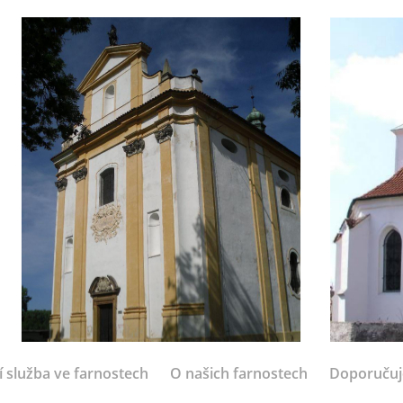
í služba ve farnostech
O našich farnostech
Doporuču