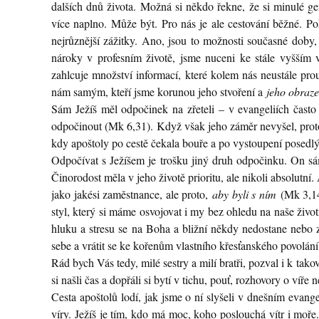
dalších dnů života. Možná si někdo řekne, že si minulé g
více naplno. Může být. Pro nás je ale cestování běžné. Po
nejrůznější zážitky. Ano, jsou to možnosti současné doby
nároky v profesním životě, jsme nuceni ke stále vyšším 
zahlcuje množství informací, které kolem nás neustále pro
nám samým, kteří jsme korunou jeho stvoření a
jeho obraz
Sám Ježíš měl odpočinek na zřeteli – v evangeliích často
odpočinout (Mk 6,31). Když však jeho záměr nevyšel, protož
kdy apoštoly po cestě čekala bouře a po vystoupení posedlý
Odpočívat s Ježíšem je trošku jiný druh odpočinku. On sá
Činorodost měla v jeho životě prioritu, ale nikoli absolutní
jako jakési zaměstnance, ale proto,
aby byli s ním
(Mk 3,14)
styl, který si máme osvojovat i my bez ohledu na naše život
hluku a stresu se na Boha a bližní někdy nedostane nebo 
sebe a vrátit se ke kořenům vlastního křesťanského povolání
Rád bych Vás tedy, milé sestry a milí bratři, pozval i k t
si našli čas a dopřáli si bytí v tichu, pouť, rozhovory o víře
Cesta apoštolů lodí, jak jsme o ní slyšeli v dnešním evange
víry. Ježíš je tím, kdo má moc, koho poslouchá vítr i moře.