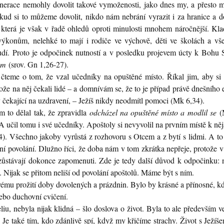
enerace nemohly dovolit takové vymoženosti, jako dnes my, a přesto 
kud si to můžeme dovolit, nikdo nám nebrání vyrazit i za hranice a d
, která je však v řadě ohledů oproti minulosti mnohem náročnější. Kl
výkonům, nelehké to mají i rodiče ve výchově, děti ve školách a vš
udí. Proto je odpočinek nutností a v posledku projevem úcty k Bohu St
em
(srov. Gn 1,26-27).
 čteme o tom, že vzal učedníky na opuštěné místo. Říkal jim, aby si 
e na něj čekali lidé – a domnívám se, že to je případ právě dnešního 
 čekající na uzdravení, – Ježíš nikdy neodmítl pomoci (Mk 6,34).
m to dělal tak, že zpravidla
odcházel na opuštěné místo a modlil se
(M
. A učil tomu i své učedníky. Apoštoly si nevyvolil na prvním místě k něj
. Všechno jakoby vyrůstá z rozhovoru s Otcem a z bytí s lidmi. A to 
ní povolání. Dlužno říci, že doba nám v tom zkrátka nepřeje, protože v 
zůstávají dokonce zapomenuti. Zde je tedy další důvod k odpočinku: 
. Nijak se přitom neliší od povolání apoštolů. Máme být s ním.
akovému prožití doby dovolených a prázdnin. Bylo by krásné a přínosné,
 nebo duchovní cvičení.
liu, nebyla nijak klidná – šlo doslova o život. Byla to ale především v
 Je také tím, kdo zdánlivě spí, když my křičíme strachy. Život s Ježíše