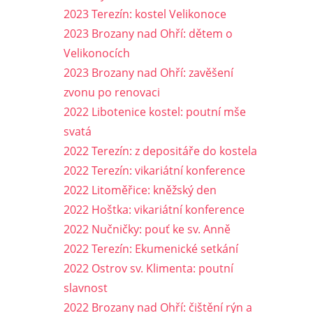
2023 Terezín: kostel Velikonoce
2023 Brozany nad Ohří: dětem o
Velikonocích
2023 Brozany nad Ohří: zavěšení
zvonu po renovaci
2022 Libotenice kostel: poutní mše
svatá
2022 Terezín: z depositáře do kostela
2022 Terezín: vikariátní konference
2022 Litoměřice: kněžský den
2022 Hoštka: vikariátní konference
2022 Nučničky: pouť ke sv. Anně
2022 Terezín: Ekumenické setkání
2022 Ostrov sv. Klimenta: poutní
slavnost
2022 Brozany nad Ohří: čištění rýn a