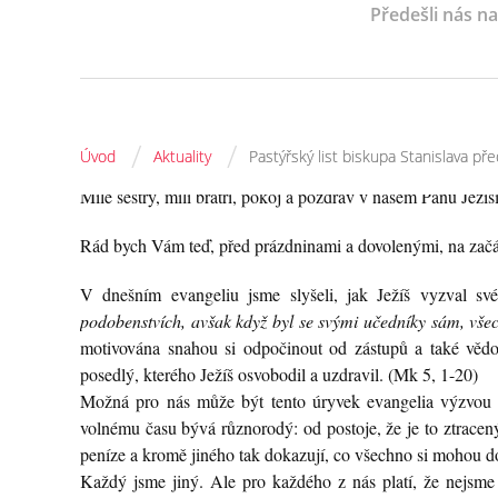
Předešli nás n
/
/
Úvod
Aktuality
Pastýřský list biskupa Stanislava p
Milé sestry, milí bratři, pokoj a pozdrav v našem Pánu Ježíši
Rád bych Vám teď, před prázdninami a dovolenými, na začát
V dnešním evangeliu jsme slyšeli, jak Ježíš vyzval sv
podobenstvích, avšak když byl se svými učedníky sám, všec
motivována snahou si odpočinout od zástupů a také vědom
posedlý, kterého Ježíš osvobodil a uzdravil. (Mk 5, 1-20)
Možná pro nás může být tento úryvek evangelia výzvou
volnému času bývá různorodý: od postoje, že je to ztracený 
peníze a kromě jiného tak dokazují, co všechno si mohou do
Každý jsme jiný. Ale pro každého z nás platí, že nejsme 