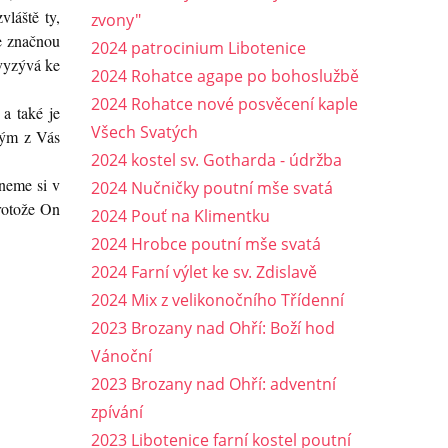
vláště ty,
zvony"
se značnou
2024 patrocinium Libotenice
 vyzývá ke
2024 Rohatce agape po bohoslužbě
2024 Rohatce nové posvěcení kaple
 a také je
Všech Svatých
ždým z Vás
2024 kostel sv. Gotharda - údržba
ineme si v
2024 Nučničky poutní mše svatá
protože On
2024 Pouť na Klimentku
2024 Hrobce poutní mše svatá
2024 Farní výlet ke sv. Zdislavě
2024 Mix z velikonočního Třídenní
2023 Brozany nad Ohří: Boží hod
Vánoční
2023 Brozany nad Ohří: adventní
zpívání
2023 Libotenice farní kostel poutní