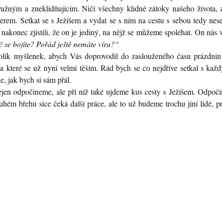
užným a zneklidňujícím. Ničí všechny klidné zátoky našeho života, z
jezerem. Setkat se s Ježíšem a vydat se s ním na cestu s sebou tedy ne
 nakonec zjistili, že on je jediný, na nějž se můžeme spoléhat. On nás
 se bojíte? Pořád ještě nemáte víru?“
ěkolik myšlenek, abych Vás doprovodil do zaslouženého času prázdnin
a které se už nyní velmi těším. Rád bych se co nejdříve setkal s ka
, jak bych si sám přál.
ejen odpočineme, ale při níž také ujdeme kus cesty s Ježíšem. Odpoč
druhém břehu sice čeká další práce, ale to už budeme trochu jiní lidé, 