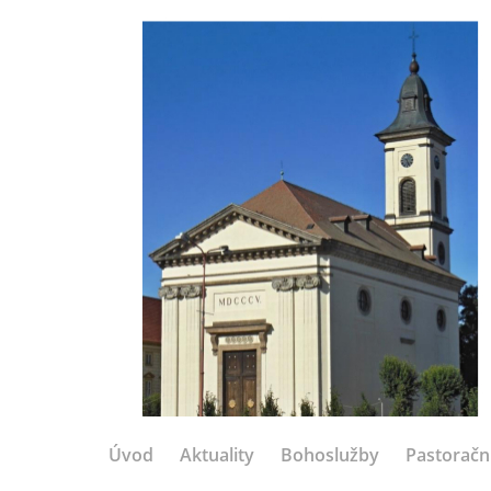
Úvod
Aktuality
Bohoslužby
Pastoračn