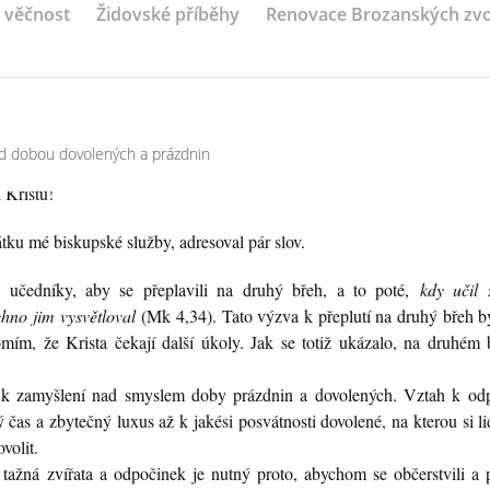
a věčnost
Židovské příběhy
Renovace Brozanských zv
řed dobou dovolených a prázdnin
 Kristu!
ku mé biskupské služby, adresoval pár slov.
é učedníky, aby se přeplavili na druhý břeh, a to poté,
kdy učil 
hno jim vysvětloval
(Mk 4,34). Tato výzva k přeplutí na druhý břeh b
ím, že Krista čekají další úkoly. Jak se totiž ukázalo, na druhém 
 k zamyšlení nad smyslem doby prázdnin a dovolených. Vztah k od
čas a zbytečný luxus až k jakési posvátnosti dovolené, na kterou si li
volit.
tažná zvířata a odpočinek je nutný proto, abychom se občerstvili a p