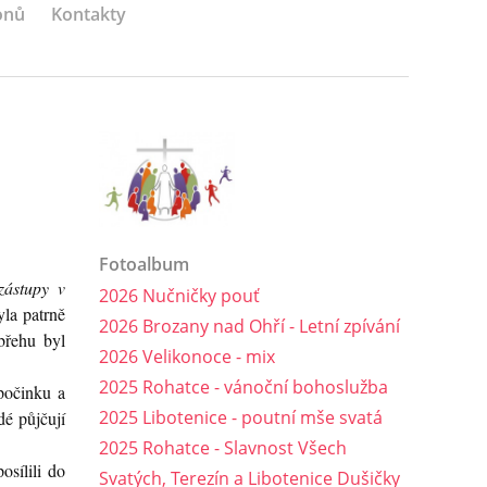
onů
Kontakty
Fotoalbum
zástupy v
2026 Nučničky pouť
yla patrně
2026 Brozany nad Ohří - Letní zpívání
břehu byl
2026 Velikonoce - mix
2025 Rohatce - vánoční bohoslužba
počinku a
2025 Libotenice - poutní mše svatá
dé půjčují
2025 Rohatce - Slavnost Všech
osílili do
Svatých, Terezín a Libotenice Dušičky