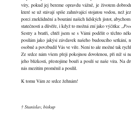
víry, pokud jej bereme opravdu vážně, je životem dobrodr
které se už stávají spíše zahnívající stojatou vodou, než 
porci zneklidnění a bourání našich lidských jistot, abychom
statečnosti a důvěře, i když to možná zní jako výčitka: „
Proč
Sestry a bratři, chtěl jsem se s Vámi podělit o těchto n
posílám jako jakýsi závdavek našeho budoucího setkání, n
osobně a povzbudil Vás ve víře. Není to ale možné tak rychle
Ze srdce nám všem přeji pokojnou dovolenou, při níž si n
jeho blízkosti, přestojíme bouři a posílí se naše víra. Na 
nás mezitím proměnil a posílil.
K tomu Vám ze srdce žehnám!
† Stanislav, biskup