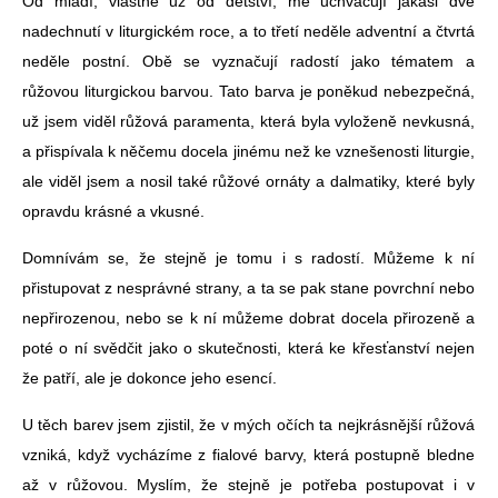
Od mládí, vlastně už od dětství, mě uchvacují jakási dvě
nadechnutí v liturgickém roce, a to třetí neděle adventní a čtvrtá
neděle postní. Obě se vyznačují radostí jako tématem a
růžovou liturgickou barvou. Tato barva je poněkud nebezpečná,
už jsem viděl růžová paramenta, která byla vyloženě nevkusná,
a přispívala k něčemu docela jinému než ke vznešenosti liturgie,
ale viděl jsem a nosil také růžové ornáty a dalmatiky, které byly
opravdu krásné a vkusné.
Domnívám se, že stejně je tomu i s radostí. Můžeme k ní
přistupovat z nesprávné strany, a ta se pak stane povrchní nebo
nepřirozenou, nebo se k ní můžeme dobrat docela přirozeně a
poté o ní svědčit jako o skutečnosti, která ke křesťanství nejen
že patří, ale je dokonce jeho esencí.
U těch barev jsem zjistil, že v mých očích ta nejkrásnější růžová
vzniká, když vycházíme z fialové barvy, která postupně bledne
až v růžovou. Myslím, že stejně je potřeba postupovat i v