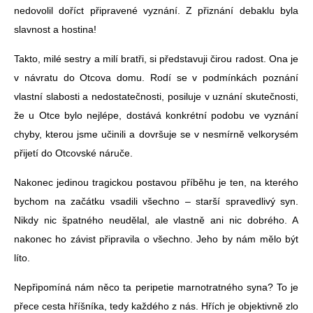
nedovolil doříct připravené vyznání. Z přiznání debaklu byla
slavnost a hostina!
Takto, milé sestry a milí bratři, si představuji čirou radost. Ona je
v návratu do Otcova domu. Rodí se v podmínkách poznání
vlastní slabosti a nedostatečnosti, posiluje v uznání skutečnosti,
že u Otce bylo nejlépe, dostává konkrétní podobu ve vyznání
chyby, kterou jsme učinili a dovršuje se v nesmírně velkorysém
přijetí do Otcovské náruče.
Nakonec jedinou tragickou postavou příběhu je ten, na kterého
bychom na začátku vsadili všechno – starší spravedlivý syn.
Nikdy nic špatného neudělal, ale vlastně ani nic dobrého. A
nakonec ho závist připravila o všechno. Jeho by nám mělo být
líto.
Nepřipomíná nám něco ta peripetie marnotratného syna? To je
přece cesta hříšníka, tedy každého z nás. Hřích je objektivně zlo