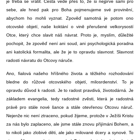
je třeba se vrátit. Cesta vede přes to, že si nejprve sami pro
sebe, ale hned pak pro Boha pojmenujeme své provinění,
abychom ho mohli vyznat. Zpověď samotná je potom ono
otcovské objetí, naše koktání o vině přerušené velkorysostí
Otce, který chce slavit náš návrat. Proto je, myslím, důležité
pochopit, že zpověď není ani soud, ani psychologická poradna
ani katolická formalita, ale že je to opravdu slavnost. Slavnost
radosti návratu do Otcovy náruče.
Ano, fialová našeho hříšného života a těžkého rozhodování
bledne do růžové otcovského objetí, milosrdenství. To je
opravdu důvod k radosti. Je to radost pravdivá, životodárná. Je
základem evangelia, tedy radostné zvěsti, která je radostná
právě pro stále nové šance a stále otevřenou Otcovu náruč.
Nejenže nic není ztraceno, pokud žijeme, protože v Ježíši Kristu
za nás bylo zaplaceno, ale jsme stále znovu přijímáni Bohem, a
to nikoli jako zlobivé děti, ale jako milované dcery a synové. To