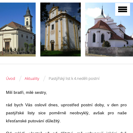
/
/
Úvod
Aktuality
Pastýřský list k 4.neděli postní
Milí bratři, milé sestry,
rád bych Vás oslovil dnes, uprostřed postní doby, v den pro
pastýřské listy sice poměrně neobvyklý, avšak pro naše
křesťanské putování důležitý.