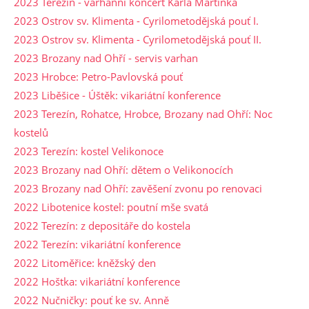
2023 Terezín - varhanní koncert Karla Martínka
2023 Ostrov sv. Klimenta - Cyrilometodějská pouť I.
2023 Ostrov sv. Klimenta - Cyrilometodějská pouť II.
2023 Brozany nad Ohří - servis varhan
2023 Hrobce: Petro-Pavlovská pouť
2023 Liběšice - Úštěk: vikariátní konference
2023 Terezín, Rohatce, Hrobce, Brozany nad Ohří: Noc
kostelů
2023 Terezín: kostel Velikonoce
2023 Brozany nad Ohří: dětem o Velikonocích
2023 Brozany nad Ohří: zavěšení zvonu po renovaci
2022 Libotenice kostel: poutní mše svatá
2022 Terezín: z depositáře do kostela
2022 Terezín: vikariátní konference
2022 Litoměřice: kněžský den
2022 Hoštka: vikariátní konference
2022 Nučničky: pouť ke sv. Anně