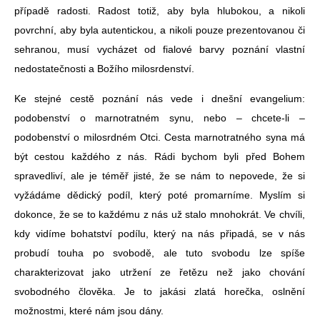
případě radosti. Radost totiž, aby byla hlubokou, a nikoli
povrchní, aby byla autentickou, a nikoli pouze prezentovanou či
sehranou, musí vycházet od fialové barvy poznání vlastní
nedostatečnosti a Božího milosrdenství.
Ke stejné cestě poznání nás vede i dnešní evangelium:
podobenství o marnotratném synu, nebo – chcete-li –
podobenství o milosrdném Otci. Cesta marnotratného syna má
být cestou každého z nás. Rádi bychom byli před Bohem
spravedliví, ale je téměř jisté, že se nám to nepovede, že si
vyžádáme dědický podíl, který poté promarníme.
Myslím si
dokonce, že se to každému z nás už stalo mnohokrát. Ve chvíli,
kdy vidíme bohatství podílu, který na nás připadá, se v nás
probudí touha po svobodě, ale tuto svobodu lze spíše
charakterizovat jako utržení ze řetězu než jako chování
svobodného člověka. Je to jakási zlatá horečka, oslnění
možnostmi, které nám jsou dány.