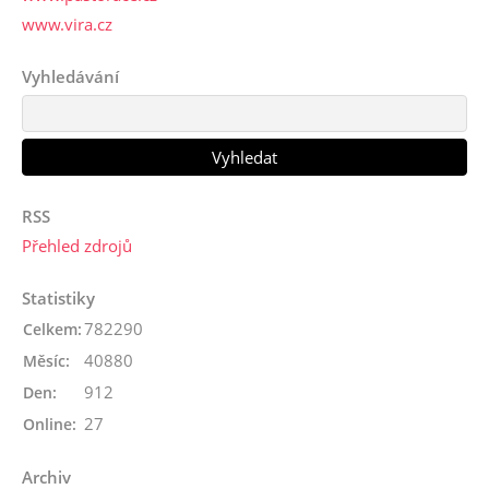
www.vira.cz
Vyhledávání
RSS
Přehled zdrojů
Statistiky
782290
Celkem:
40880
Měsíc:
912
Den:
27
Online:
Archiv