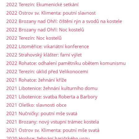
2022 Terezín: Ekumenické setkání
2022 Ostrov sv. Klimenta: poutní slavnost
2022 Brozany nad Ohří: čištění rýn a svodů na kostele
2022 Brozany nad Ohří: Noc kostelů
2022 Terezín: Noc kostelů
2022 Litoměřice: vikariátní konference
2022 Strahovský klášter: farní výlet
2022 Rohatce: odhalení pamětníku obětem komunismu
2022 Terezín: úklid před Velikonocemi
2021 Rohatce: žehnání kříže
2021 Libotenice: žehnání kulturního domu
2021 Libotenice: svatba Roberta a Barbory
2021 Oleško: slavnosti obce
2021 Nučničky: poutní mše svatá
2021 Brozany: nový vstupní trámec kostela
2021 Ostrov sv. Klimenta: poutní mše svatá
2020 Hrobce: žehnání hasičského vozu