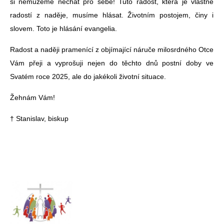
si nemůžeme nechat pro sebe! Tuto radost, která je vlastně
radostí z naděje, musíme hlásat. Životním postojem, činy i
slovem. Toto je hlásání evangelia.
Radost a naději pramenící z objímající náruče milosrdného Otce
Vám přeji a vyprošuji nejen do těchto dnů postní doby ve
Svatém roce 2025, ale do jakékoli životní situace.
Žehnám Vám!
† Stanislav, biskup