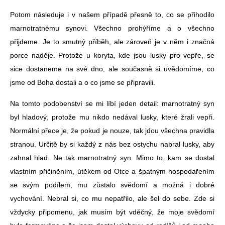
Potom následuje i v našem případě přesně to, co se přihodilo
marnotratnému synovi. Všechno prohýříme a o všechno
přijdeme.
Je to smutný příběh, ale zároveň je v něm i značná
porce naděje. Protože u koryta, kde jsou lusky pro vepře, se
sice dostaneme na své dno, ale současně si uvědomíme, co
jsme od Boha dostali a o co jsme se připravili.
Na tomto podobenství se mi líbí jeden detail: marnotratný syn
byl hladový, protože mu nikdo nedával lusky, které žrali vepři.
Normální přece je, že pokud je nouze, tak jdou všechna pravidla
stranou. Určitě by si každý z nás bez ostychu nabral lusky, aby
zahnal hlad. Ne tak marnotratný syn. Mimo to, kam se dostal
vlastním přičiněním, útěkem od Otce a špatným hospodařením
se svým podílem, mu zůstalo svědomí a možná i dobré
vychování. Nebral si, co mu nepatřilo, ale šel do sebe. Zde si
vždycky připomenu, jak musím být vděčný, že moje svědomí