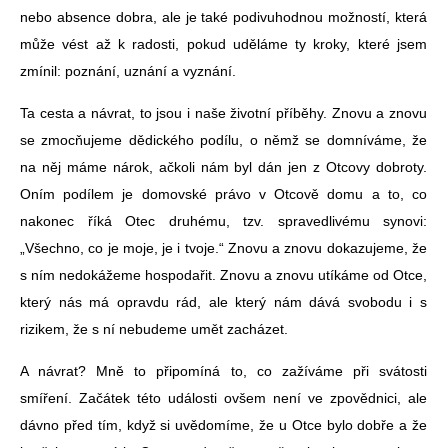
nebo absence dobra, ale je také podivuhodnou možností, která
může vést až k radosti, pokud uděláme ty kroky, které jsem
zmínil: poznání, uznání a vyznání.
Ta cesta a návrat, to jsou i naše životní příběhy. Znovu a znovu
se zmocňujeme dědického podílu, o němž se domníváme, že
na něj máme nárok, ačkoli nám byl dán jen z Otcovy dobroty.
Oním podílem je domovské právo v Otcově domu a to, co
nakonec říká Otec druhému, tzv. spravedlivému synovi:
„Všechno, co je moje, je i tvoje.“ Znovu a znovu dokazujeme, že
s ním nedokážeme hospodařit. Znovu a znovu utíkáme od Otce,
který nás má opravdu rád, ale který nám dává svobodu i s
rizikem, že s ní nebudeme umět zacházet.
A návrat? Mně to připomíná to, co zažíváme při svátosti
smíření. Začátek této události ovšem není ve zpovědnici, ale
dávno před tím, když si uvědomíme, že u Otce bylo dobře a že