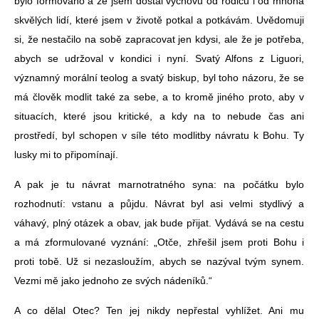
bylo formováno a že jsem dostal výchovu od rodičů i od mnoha
skvělých lidí, které jsem v životě potkal a potkávám. Uvědomuji
si, že nestačilo na sobě zapracovat jen kdysi, ale že je potřeba,
abych se udržoval v kondici i nyní. Svatý Alfons z Liguori,
významný morální teolog a svatý biskup, byl toho názoru, že se
má člověk modlit také za sebe, a to kromě jiného proto, aby v
situacích, které jsou kritické, a kdy na to nebude čas ani
prostředí, byl schopen v síle této modlitby návratu k Bohu. Ty
lusky mi to připomínají.
A pak je tu návrat marnotratného syna: na počátku bylo
rozhodnutí: vstanu a půjdu. Návrat byl asi velmi stydlivý a
váhavý, plný otázek a obav, jak bude přijat. Vydává se na cestu
a má zformulované vyznání: „Otče, zhřešil jsem proti Bohu i
proti tobě. Už si nezasloužím, abych se nazýval tvým synem.
Vezmi mě jako jednoho ze svých nádeníků.“
A co dělal Otec? Ten jej nikdy nepřestal vyhlížet. Ani mu