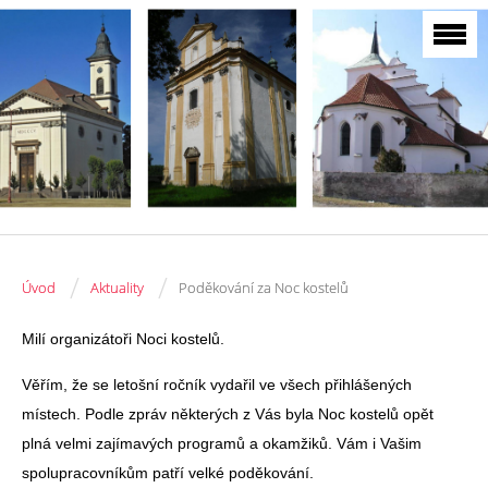
/
/
Úvod
Aktuality
Poděkování za Noc kostelů
Milí organizátoři Noci kostelů.
Věřím, že se letošní ročník vydařil ve všech přihlášených
místech. Podle zpráv některých z Vás byla Noc kostelů opět
plná velmi zajímavých programů a okamžiků.
Vám i Vašim
spolupracovníkům patří velké poděkování.