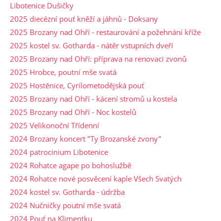
Libotenice Dušičky
2025 diecézní pouť kněží a jáhnů - Doksany
2025 Brozany nad Ohří - restaurování a požehnání kříže
2025 kostel sv. Gotharda - nátěr vstupních dveří
2025 Brozany nad Ohří: příprava na renovaci zvonů
2025 Hrobce, poutní mše svatá
2025 Hostěnice, Cyrilometodějská pouť
2025 Brozany nad Ohří - kácení stromů u kostela
2025 Brozany nad Ohří - Noc kostelů
2025 Velikonoční Třídenní
2024 Brozany koncert "Ty Brozanské zvony"
2024 patrocinium Libotenice
2024 Rohatce agape po bohoslužbě
2024 Rohatce nové posvěcení kaple Všech Svatých
2024 kostel sv. Gotharda - údržba
2024 Nučničky poutní mše svatá
2024 Pouť na Klimentku