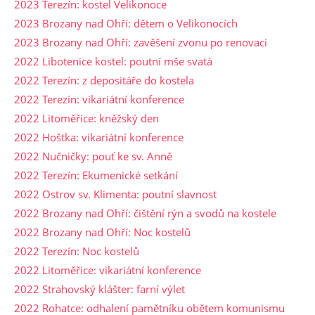
2023 Terezín: kostel Velikonoce
2023 Brozany nad Ohří: dětem o Velikonocích
2023 Brozany nad Ohří: zavěšení zvonu po renovaci
2022 Libotenice kostel: poutní mše svatá
2022 Terezín: z depositáře do kostela
2022 Terezín: vikariátní konference
2022 Litoměřice: kněžský den
2022 Hoštka: vikariátní konference
2022 Nučničky: pouť ke sv. Anně
2022 Terezín: Ekumenické setkání
2022 Ostrov sv. Klimenta: poutní slavnost
2022 Brozany nad Ohří: čištění rýn a svodů na kostele
2022 Brozany nad Ohří: Noc kostelů
2022 Terezín: Noc kostelů
2022 Litoměřice: vikariátní konference
2022 Strahovský klášter: farní výlet
2022 Rohatce: odhalení pamětníku obětem komunismu