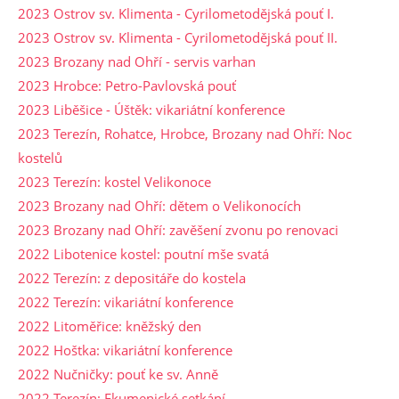
2023 Ostrov sv. Klimenta - Cyrilometodějská pouť I.
2023 Ostrov sv. Klimenta - Cyrilometodějská pouť II.
2023 Brozany nad Ohří - servis varhan
2023 Hrobce: Petro-Pavlovská pouť
2023 Liběšice - Úštěk: vikariátní konference
2023 Terezín, Rohatce, Hrobce, Brozany nad Ohří: Noc
kostelů
2023 Terezín: kostel Velikonoce
2023 Brozany nad Ohří: dětem o Velikonocích
2023 Brozany nad Ohří: zavěšení zvonu po renovaci
2022 Libotenice kostel: poutní mše svatá
2022 Terezín: z depositáře do kostela
2022 Terezín: vikariátní konference
2022 Litoměřice: kněžský den
2022 Hoštka: vikariátní konference
2022 Nučničky: pouť ke sv. Anně
2022 Terezín: Ekumenické setkání