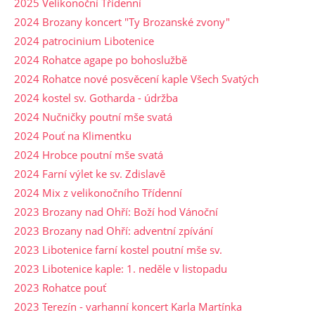
2025 Velikonoční Třídenní
2024 Brozany koncert "Ty Brozanské zvony"
2024 patrocinium Libotenice
2024 Rohatce agape po bohoslužbě
2024 Rohatce nové posvěcení kaple Všech Svatých
2024 kostel sv. Gotharda - údržba
2024 Nučničky poutní mše svatá
2024 Pouť na Klimentku
2024 Hrobce poutní mše svatá
2024 Farní výlet ke sv. Zdislavě
2024 Mix z velikonočního Třídenní
2023 Brozany nad Ohří: Boží hod Vánoční
2023 Brozany nad Ohří: adventní zpívání
2023 Libotenice farní kostel poutní mše sv.
2023 Libotenice kaple: 1. neděle v listopadu
2023 Rohatce pouť
2023 Terezín - varhanní koncert Karla Martínka