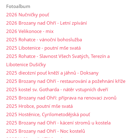
Fotoalbum
2026 Nučničky pouť
2026 Brozany nad Ohří - Letní zpívání
2026 Velikonoce - mix
2025 Rohatce - vánoční bohoslužba
2025 Libotenice - poutní mše svatá
2025 Rohatce - Slavnost Všech Svatých, Terezín a
Libotenice Dušičky
2025 diecézní pouť kněží a jáhnů - Doksany
2025 Brozany nad Ohří - restaurování a požehnání kříže
2025 kostel sv. Gotharda - nátěr vstupních dveří
2025 Brozany nad Ohří: příprava na renovaci zvonů
2025 Hrobce, poutní mše svatá
2025 Hostěnice, Cyrilometodějská pouť
2025 Brozany nad Ohří - kácení stromů u kostela
2025 Brozany nad Ohří - Noc kostelů