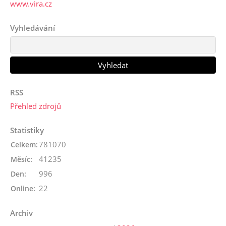
www.vira.cz
Vyhledávání
RSS
Přehled zdrojů
Statistiky
781070
Celkem:
41235
Měsíc:
996
Den:
22
Online:
Archiv