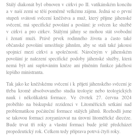
Stálý diakonát byl obnoven v církvi po II. vatikánském koncilu
a v naší zemi se těší poměrně velkému zájmu. Jedná se o první
stupeň svátosti svěcení kněžstva a muž, který přijme jáhenské
svěcení, má specifické povolání a poslání: je svěcen ke službě
v církvi a pro církev. Stálými jáhny se mohou stát svobodní
i ženatí muži. Právě prvek rodinného života a často také
občanské povolání umožňuje jáhnům, aby se stali také jakousi
spojnicí mezi církvi a společností. Náročným v jáhenském
povolání je nalezení specifické podoby jáhenské služby, která
nemá být ani suplováním kněze ani plněním funkce jakéhosi
lepšího ministranta.
Tak jako ke kněžskému svěcení i k přijetí jáhenského svěcení je
třeba kromě absolvovaného studia teologie nebo teologických
nauk i několikaletá formace. Ve čtvrtek 27. června 2024
proběhlo na biskupské rezidenci v Litoměřicích setkání nad
problematikou počáteční formace stálých jáhnů. Rozhodli jsme
se takovou formaci zorganizovat na úrovni litoměřické diecéze.
Bude trvat tři roky a vlastní formaci bude ještě předcházet
propedeutický rok. Celkem tedy příprava potrvá čtyři roky.