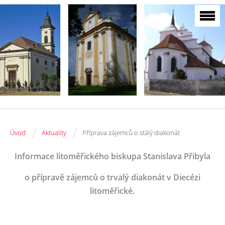
/
/
Úvod
Aktuality
Příprava zájemců o stálý diakonát
Informace litoměřického biskupa Stanislava Přibyla
o přípravě zájemců o trvalý diakonát v Diecézi
litoměřické.