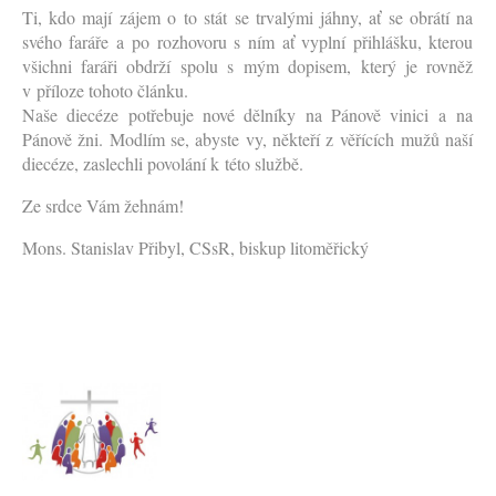
Ti, kdo mají zájem o to stát se trvalými jáhny, ať se obrátí na
svého faráře a po rozhovoru s ním ať vyplní přihlášku, kterou
všichni faráři obdrží spolu s mým dopisem, který je rovněž
v příloze tohoto článku.
Naše diecéze potřebuje nové dělníky na Pánově vinici a na
Pánově žni. Modlím se, abyste vy, někteří z věřících mužů naší
diecéze, zaslechli povolání k této službě.
Ze srdce Vám žehnám!
Mons. Stanislav Přibyl, CSsR, biskup litoměřický