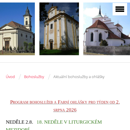
/
/
Úvod
Bohoslužby
Aktuální bohoslužby a ohlášky
Program bohoslužeb a Farní ohlášky pro týden od 2.
srpna 2026
NEDĚLE 2.8
.
1
8. NEDĚLE V LITURGICKÉM
MEZIDOBÍ