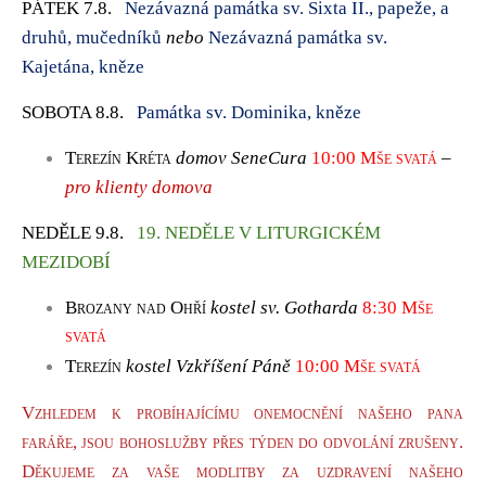
PÁTEK 7.8
.
Nezávazná památka sv. Sixta II., papeže, a
druhů, mučedníků
nebo
Nezávazná památka sv.
Kajetána, kněze
SOBOTA 8.8.
Památka sv. Dominika, kněze
Terezín Kréta
domov SeneCura
10:00
Mše svatá
–
pro klienty domova
NEDĚLE 9.8.
19
. NEDĚLE V LITURGICKÉM
MEZIDOBÍ
Brozany nad Ohří
kostel sv. Gotharda
8:30
Mše
svatá
Terezín
kostel Vzkříšení Páně
10:00
Mše svatá
Vzhledem k probíhajícímu onemocnění našeho pana
faráře, jsou bohoslužby přes týden do odvolání zrušeny.
Děkujeme za vaše modlitby za uzdravení našeho