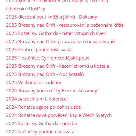
2025 Rohatce - Slavnost Všech Svatých, Terezín a
Libotenice Dušičky
2025 diecézní pouť kněží a jáhnů - Doksany
2025 Brozany nad Ohří - restaurování a požehnání kříže
2025 kostel sv. Gotharda - nátěr vstupních dveří
2025 Brozany nad Ohří: příprava na renovaci zvonů
2025 Hrobce, poutní mše svatá
2025 Hostěnice, Cyrilometodějská pouť
2025 Brozany nad Ohří - kácení stromů u kostela
2025 Brozany nad Ohří - Noc kostelů
2025 Velikonoční Třídenní
2024 Brozany koncert "Ty Brozanské zvony"
2024 patrocinium Libotenice
2024 Rohatce agape po bohoslužbě
2024 Rohatce nové posvěcení kaple Všech Svatých
2024 kostel sv. Gotharda - údržba
2024 Nučničky poutní mše svatá