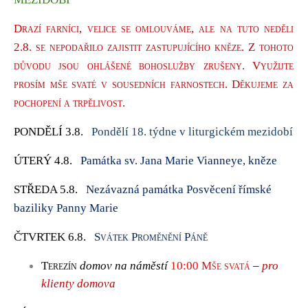
Drazí farníci, velice se omlouváme, ale na tuto neděli
2.8. se nepodařilo zajistit zastupujícího kněze. Z tohoto
důvodu jsou ohlášené bohoslužby zrušeny. Využijte
prosím mše svaté v sousedních farnostech. Děkujeme za
pochopení a trpělivost.
PONDĚLÍ 3.8.
Pondělí 18. týdne v liturgickém mezidobí
ÚTERÝ 4.8.
Památka sv. Jana Marie Vianneye, kněze
STŘEDA 5.8.
Nezávazná památka Posvěcení římské
baziliky Panny Marie
ČTVRTEK 6.8.
Svátek Proměnění Páně
Terezín
domov na náměstí
10:00
Mše svatá
–
pro
klienty domova