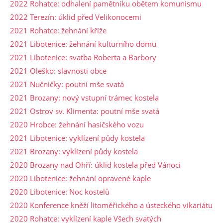
2022 Rohatce: odhalení pamětníku obětem komunismu
2022 Terezín: úklid před Velikonocemi
2021 Rohatce: žehnání kříže
2021 Libotenice: žehnání kulturního domu
2021 Libotenice: svatba Roberta a Barbory
2021 Oleško: slavnosti obce
2021 Nučničky: poutní mše svatá
2021 Brozany: nový vstupní trámec kostela
2021 Ostrov sv. Klimenta: poutní mše svatá
2020 Hrobce: žehnání hasičského vozu
2021 Libotenice: vyklízení půdy kostela
2021 Brozany: vyklízení půdy kostela
2020 Brozany nad Ohří: úklid kostela před Vánoci
2020 Libotenice: žehnání opravené kaple
2020 Libotenice: Noc kostelů
2020 Konference kněží litoměřického a ústeckého vikariátu
2020 Rohatce: vyklízení kaple Všech svatých