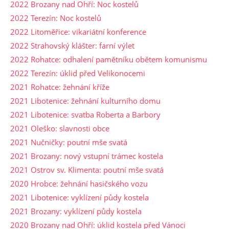
2022 Brozany nad Ohří: Noc kostelů
2022 Terezín: Noc kostelů
2022 Litoměřice: vikariátní konference
2022 Strahovský klášter: farní výlet
2022 Rohatce: odhalení pamětníku obětem komunismu
2022 Terezín: úklid před Velikonocemi
2021 Rohatce: žehnání kříže
2021 Libotenice: žehnání kulturního domu
2021 Libotenice: svatba Roberta a Barbory
2021 Oleško: slavnosti obce
2021 Nučničky: poutní mše svatá
2021 Brozany: nový vstupní trámec kostela
2021 Ostrov sv. Klimenta: poutní mše svatá
2020 Hrobce: žehnání hasičského vozu
2021 Libotenice: vyklízení půdy kostela
2021 Brozany: vyklízení půdy kostela
2020 Brozany nad Ohří: úklid kostela před Vánoci