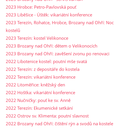
2023 Hrobce: Petro-Pavlovská pouť
2023 Liběšice - Úštěk: vikariátní konference
2023 Terezín, Rohatce, Hrobce, Brozany nad Ohří: Noc
kostelů
2023 Terezín: kostel Velikonoce
2023 Brozany nad Ohří: dětem o Velikonocích
2023 Brozany nad Ohří: zavěšení zvonu po renovaci
2022 Libotenice kostel: poutní mše svatá
2022 Terezín: z depositáře do kostela
2022 Terezín: vikariátní konference
2022 Litoměřice: kněžský den
2022 Hoštka: vikariátní konference
2022 Nučničky: pouť ke sv. Anně
2022 Terezín: Ekumenické setkání
2022 Ostrov sv. Klimenta: poutní slavnost
2022 Brozany nad Ohří: čištění rýn a svodů na kostele