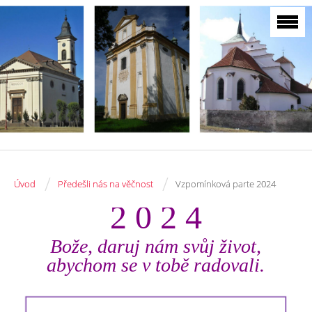
/
/
Úvod
Předešli nás na věčnost
Vzpomínková parte 2024
2 0 2 4
Bože, daruj nám svůj život,
abychom se v tobě radovali.