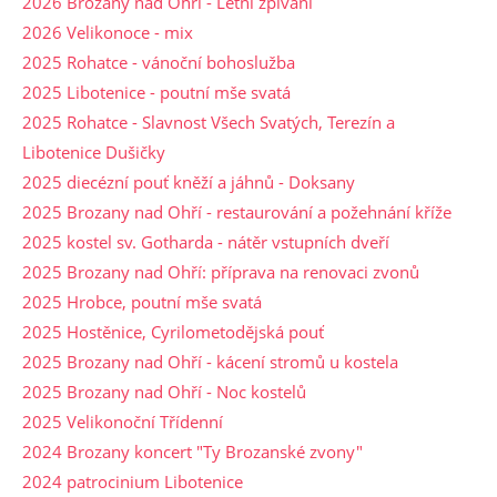
2026 Brozany nad Ohří - Letní zpívání
2026 Velikonoce - mix
2025 Rohatce - vánoční bohoslužba
2025 Libotenice - poutní mše svatá
2025 Rohatce - Slavnost Všech Svatých, Terezín a
Libotenice Dušičky
2025 diecézní pouť kněží a jáhnů - Doksany
2025 Brozany nad Ohří - restaurování a požehnání kříže
2025 kostel sv. Gotharda - nátěr vstupních dveří
2025 Brozany nad Ohří: příprava na renovaci zvonů
2025 Hrobce, poutní mše svatá
2025 Hostěnice, Cyrilometodějská pouť
2025 Brozany nad Ohří - kácení stromů u kostela
2025 Brozany nad Ohří - Noc kostelů
2025 Velikonoční Třídenní
2024 Brozany koncert "Ty Brozanské zvony"
2024 patrocinium Libotenice