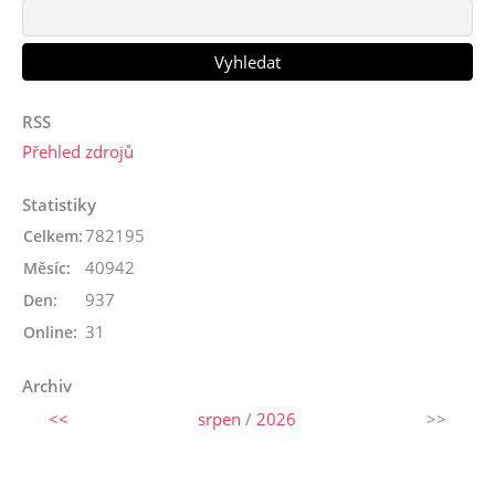
RSS
Přehled zdrojů
Statistiky
782195
Celkem:
40942
Měsíc:
937
Den:
31
Online:
Archiv
<<
srpen
/
2026
>>