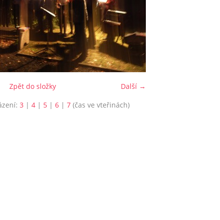
Zpět do složky
Další →
ázení:
3
|
4
|
5
|
6
|
7
(čas ve vteřinách)