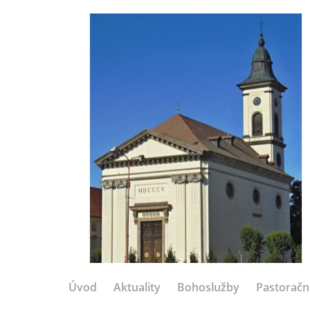
Úvod
Aktuality
Bohoslužby
Pastoračn