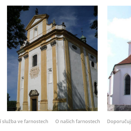
í služba ve farnostech
O našich farnostech
Doporuču