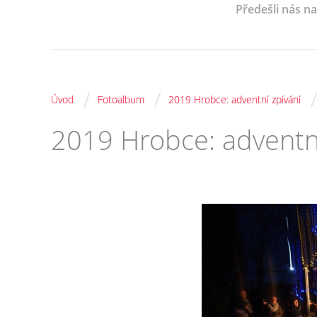
Předešli nás n
/
/
Úvod
Fotoalbum
2019 Hrobce: adventní zpívání
2019 Hrobce: adventní