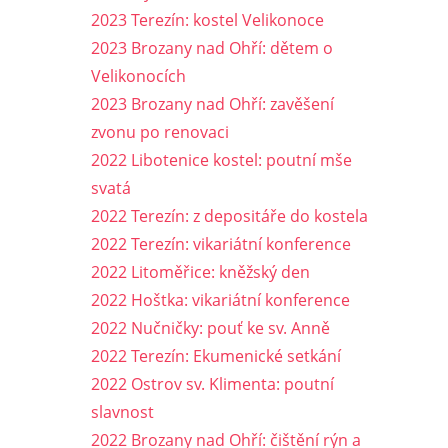
2023 Terezín: kostel Velikonoce
2023 Brozany nad Ohří: dětem o
Velikonocích
2023 Brozany nad Ohří: zavěšení
zvonu po renovaci
2022 Libotenice kostel: poutní mše
svatá
2022 Terezín: z depositáře do kostela
2022 Terezín: vikariátní konference
2022 Litoměřice: kněžský den
2022 Hoštka: vikariátní konference
2022 Nučničky: pouť ke sv. Anně
2022 Terezín: Ekumenické setkání
2022 Ostrov sv. Klimenta: poutní
slavnost
2022 Brozany nad Ohří: čištění rýn a