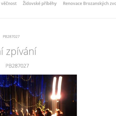
a věčnost
Židovské příběhy
Renovace Brozanských zv
/
PB287027
 zpívání
PB287027