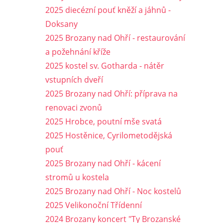
2025 diecézní pouť kněží a jáhnů -
Doksany
2025 Brozany nad Ohří - restaurování
a požehnání kříže
2025 kostel sv. Gotharda - nátěr
vstupních dveří
2025 Brozany nad Ohří: příprava na
renovaci zvonů
2025 Hrobce, poutní mše svatá
2025 Hostěnice, Cyrilometodějská
pouť
2025 Brozany nad Ohří - kácení
stromů u kostela
2025 Brozany nad Ohří - Noc kostelů
2025 Velikonoční Třídenní
2024 Brozany koncert "Ty Brozanské