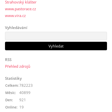
Strahovský klášter
www.pastorace.cz
www.vira.cz
Vyhledávání
RSS
Přehled zdrojů
Statistiky
782223
Celkem:
40899
Měsíc:
921
Den:
19
Online: