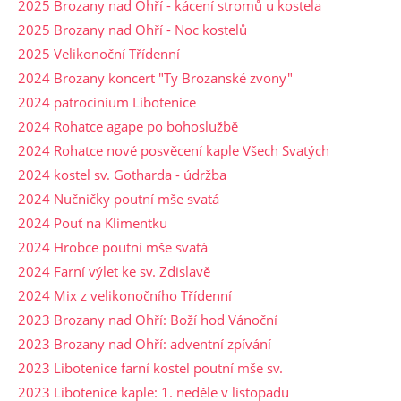
2025 Brozany nad Ohří - kácení stromů u kostela
2025 Brozany nad Ohří - Noc kostelů
2025 Velikonoční Třídenní
2024 Brozany koncert "Ty Brozanské zvony"
2024 patrocinium Libotenice
2024 Rohatce agape po bohoslužbě
2024 Rohatce nové posvěcení kaple Všech Svatých
2024 kostel sv. Gotharda - údržba
2024 Nučničky poutní mše svatá
2024 Pouť na Klimentku
2024 Hrobce poutní mše svatá
2024 Farní výlet ke sv. Zdislavě
2024 Mix z velikonočního Třídenní
2023 Brozany nad Ohří: Boží hod Vánoční
2023 Brozany nad Ohří: adventní zpívání
2023 Libotenice farní kostel poutní mše sv.
2023 Libotenice kaple: 1. neděle v listopadu