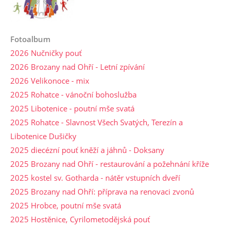
Fotoalbum
2026 Nučničky pouť
2026 Brozany nad Ohří - Letní zpívání
2026 Velikonoce - mix
2025 Rohatce - vánoční bohoslužba
2025 Libotenice - poutní mše svatá
2025 Rohatce - Slavnost Všech Svatých, Terezín a
Libotenice Dušičky
2025 diecézní pouť kněží a jáhnů - Doksany
2025 Brozany nad Ohří - restaurování a požehnání kříže
2025 kostel sv. Gotharda - nátěr vstupních dveří
2025 Brozany nad Ohří: příprava na renovaci zvonů
2025 Hrobce, poutní mše svatá
2025 Hostěnice, Cyrilometodějská pouť