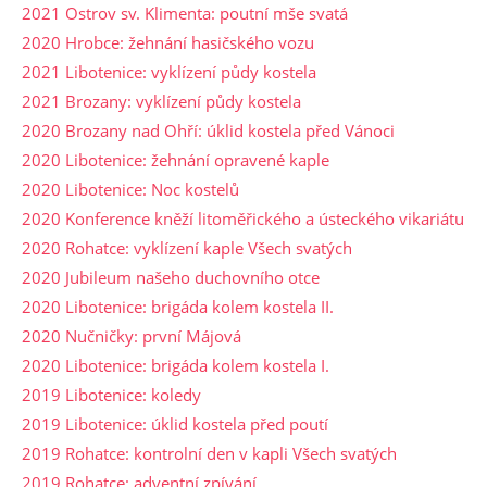
2021 Ostrov sv. Klimenta: poutní mše svatá
2020 Hrobce: žehnání hasičského vozu
2021 Libotenice: vyklízení půdy kostela
2021 Brozany: vyklízení půdy kostela
2020 Brozany nad Ohří: úklid kostela před Vánoci
2020 Libotenice: žehnání opravené kaple
2020 Libotenice: Noc kostelů
2020 Konference kněží litoměřického a ústeckého vikariátu
2020 Rohatce: vyklízení kaple Všech svatých
2020 Jubileum našeho duchovního otce
2020 Libotenice: brigáda kolem kostela II.
2020 Nučničky: první Májová
2020 Libotenice: brigáda kolem kostela I.
2019 Libotenice: koledy
2019 Libotenice: úklid kostela před poutí
2019 Rohatce: kontrolní den v kapli Všech svatých
2019 Rohatce: adventní zpívání