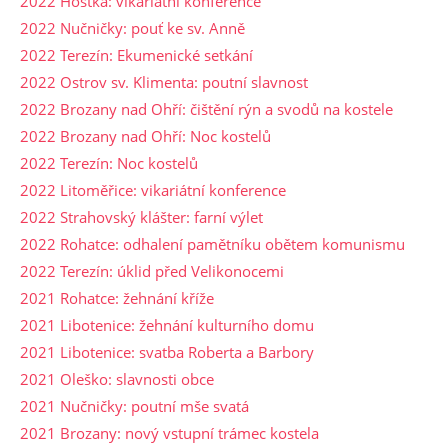
2022 Hoštka: vikariátní konference
2022 Nučničky: pouť ke sv. Anně
2022 Terezín: Ekumenické setkání
2022 Ostrov sv. Klimenta: poutní slavnost
2022 Brozany nad Ohří: čištění rýn a svodů na kostele
2022 Brozany nad Ohří: Noc kostelů
2022 Terezín: Noc kostelů
2022 Litoměřice: vikariátní konference
2022 Strahovský klášter: farní výlet
2022 Rohatce: odhalení pamětníku obětem komunismu
2022 Terezín: úklid před Velikonocemi
2021 Rohatce: žehnání kříže
2021 Libotenice: žehnání kulturního domu
2021 Libotenice: svatba Roberta a Barbory
2021 Oleško: slavnosti obce
2021 Nučničky: poutní mše svatá
2021 Brozany: nový vstupní trámec kostela