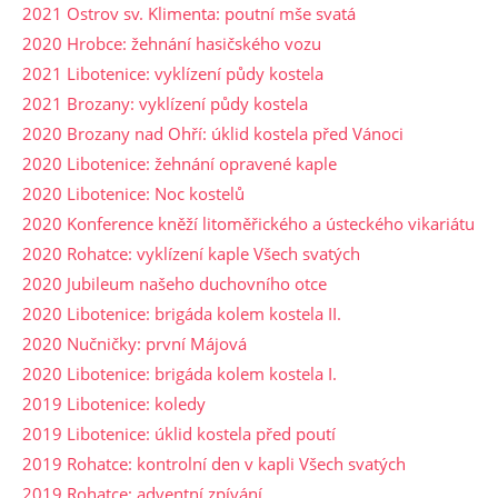
2021 Ostrov sv. Klimenta: poutní mše svatá
2020 Hrobce: žehnání hasičského vozu
2021 Libotenice: vyklízení půdy kostela
2021 Brozany: vyklízení půdy kostela
2020 Brozany nad Ohří: úklid kostela před Vánoci
2020 Libotenice: žehnání opravené kaple
2020 Libotenice: Noc kostelů
2020 Konference kněží litoměřického a ústeckého vikariátu
2020 Rohatce: vyklízení kaple Všech svatých
2020 Jubileum našeho duchovního otce
2020 Libotenice: brigáda kolem kostela II.
2020 Nučničky: první Májová
2020 Libotenice: brigáda kolem kostela I.
2019 Libotenice: koledy
2019 Libotenice: úklid kostela před poutí
2019 Rohatce: kontrolní den v kapli Všech svatých
2019 Rohatce: adventní zpívání