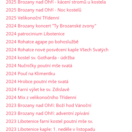
2025 Brozany nad Ohří - kácení stromů u kostela
2025 Brozany nad Ohří - Noc kostelů
2025 Velikonoční Třídenní
2024 Brozany koncert "Ty Brozanské zvony"
2024 patrocinium Libotenice
2024 Rohatce agape po bohoslužbě
2024 Rohatce nové posvěcení kaple Všech Svatých
2024 kostel sv. Gotharda - údržba
2024 Nučničky poutní mše svatá
2024 Pouť na Klimentku
2024 Hrobce poutní mše svatá
2024 Farní výlet ke sv. Zdislavě
2024 Mix z velikonočního Třídenní
2023 Brozany nad Ohří: Boží hod Vánoční
2023 Brozany nad Ohří: adventní zpívání
2023 Libotenice farní kostel poutní mše sv.
2023 Libotenice kaple: 1. neděle v listopadu