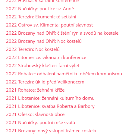
2022 Hoštka: vikariátní konference
2022 Nučničky: pouť ke sv. Anně
2022 Terezín: Ekumenické setkání
2022 Ostrov sv. Klimenta: poutní slavnost
2022 Brozany nad Ohří: čištění rýn a svodů na kostele
2022 Brozany nad Ohří: Noc kostelů
2022 Terezín: Noc kostelů
2022 Litoměřice: vikariátní konference
2022 Strahovský klášter: farní výlet
2022 Rohatce: odhalení pamětníku obětem komunismu
2022 Terezín: úklid před Velikonocemi
2021 Rohatce: žehnání kříže
2021 Libotenice: žehnání kulturního domu
2021 Libotenice: svatba Roberta a Barbory
2021 Oleško: slavnosti obce
2021 Nučničky: poutní mše svatá
2021 Brozany: nový vstupní trámec kostela