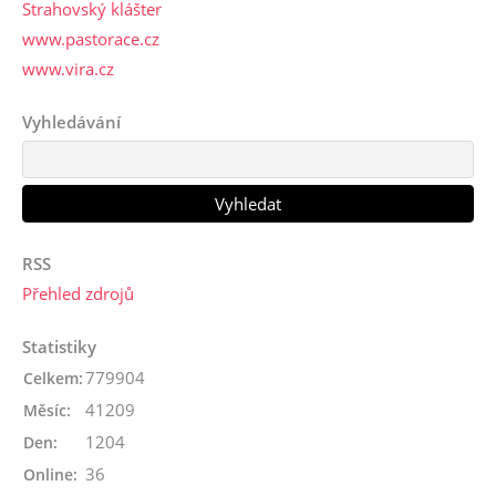
Strahovský klášter
www.pastorace.cz
www.vira.cz
Vyhledávání
RSS
Přehled zdrojů
Statistiky
779904
Celkem:
41209
Měsíc:
1204
Den:
36
Online: