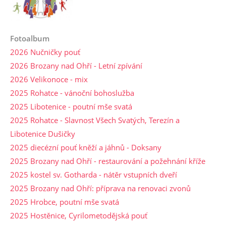
Fotoalbum
2026 Nučničky pouť
2026 Brozany nad Ohří - Letní zpívání
2026 Velikonoce - mix
2025 Rohatce - vánoční bohoslužba
2025 Libotenice - poutní mše svatá
2025 Rohatce - Slavnost Všech Svatých, Terezín a
Libotenice Dušičky
2025 diecézní pouť kněží a jáhnů - Doksany
2025 Brozany nad Ohří - restaurování a požehnání kříže
2025 kostel sv. Gotharda - nátěr vstupních dveří
2025 Brozany nad Ohří: příprava na renovaci zvonů
2025 Hrobce, poutní mše svatá
2025 Hostěnice, Cyrilometodějská pouť