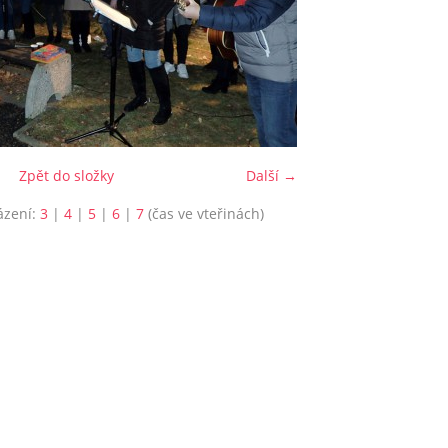
Zpět do složky
Další →
ázení:
3
|
4
|
5
|
6
|
7
(čas ve vteřinách)