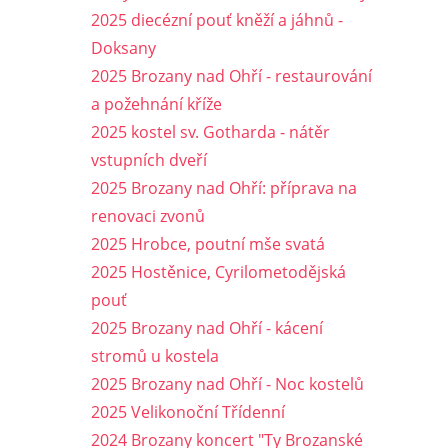
2025 diecézní pouť kněží a jáhnů -
Doksany
2025 Brozany nad Ohří - restaurování
a požehnání kříže
2025 kostel sv. Gotharda - nátěr
vstupních dveří
2025 Brozany nad Ohří: příprava na
renovaci zvonů
2025 Hrobce, poutní mše svatá
2025 Hostěnice, Cyrilometodějská
pouť
2025 Brozany nad Ohří - kácení
stromů u kostela
2025 Brozany nad Ohří - Noc kostelů
2025 Velikonoční Třídenní
2024 Brozany koncert "Ty Brozanské