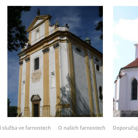
í služba ve farnostech
O našich farnostech
Doporuču