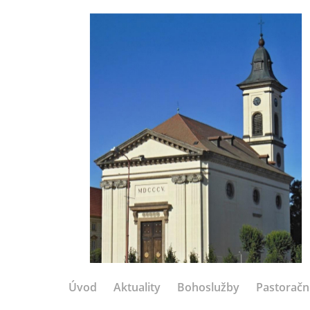
Úvod
Aktuality
Bohoslužby
Pastoračn