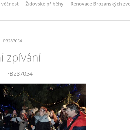
a věčnost
Židovské příběhy
Renovace Brozanských zv
/
PB287054
 zpívání
PB287054