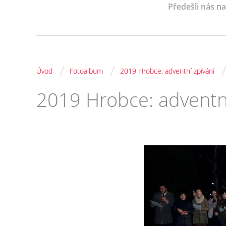
Předešli nás n
/
/
Úvod
Fotoalbum
2019 Hrobce: adventní zpívání
2019 Hrobce: adventní