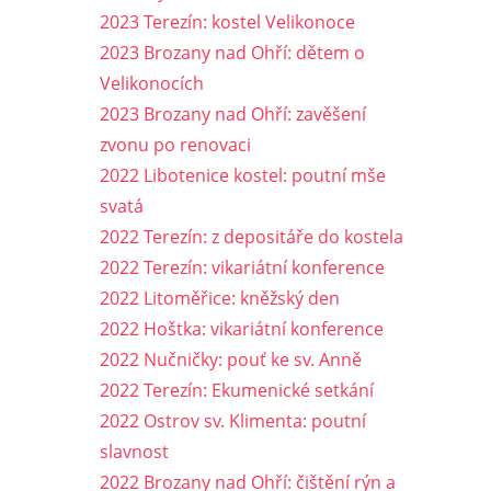
2023 Terezín: kostel Velikonoce
2023 Brozany nad Ohří: dětem o
Velikonocích
2023 Brozany nad Ohří: zavěšení
zvonu po renovaci
2022 Libotenice kostel: poutní mše
svatá
2022 Terezín: z depositáře do kostela
2022 Terezín: vikariátní konference
2022 Litoměřice: kněžský den
2022 Hoštka: vikariátní konference
2022 Nučničky: pouť ke sv. Anně
2022 Terezín: Ekumenické setkání
2022 Ostrov sv. Klimenta: poutní
slavnost
2022 Brozany nad Ohří: čištění rýn a