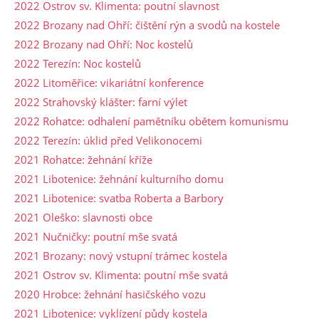
2022 Ostrov sv. Klimenta: poutní slavnost
2022 Brozany nad Ohří: čištění rýn a svodů na kostele
2022 Brozany nad Ohří: Noc kostelů
2022 Terezín: Noc kostelů
2022 Litoměřice: vikariátní konference
2022 Strahovský klášter: farní výlet
2022 Rohatce: odhalení pamětníku obětem komunismu
2022 Terezín: úklid před Velikonocemi
2021 Rohatce: žehnání kříže
2021 Libotenice: žehnání kulturního domu
2021 Libotenice: svatba Roberta a Barbory
2021 Oleško: slavnosti obce
2021 Nučničky: poutní mše svatá
2021 Brozany: nový vstupní trámec kostela
2021 Ostrov sv. Klimenta: poutní mše svatá
2020 Hrobce: žehnání hasičského vozu
2021 Libotenice: vyklízení půdy kostela