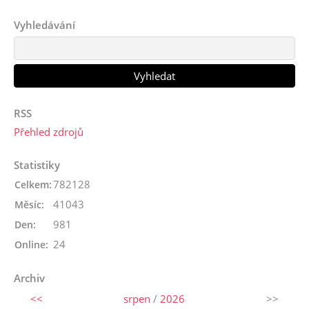
Vyhledávání
RSS
Přehled zdrojů
Statistiky
782128
Celkem:
41043
Měsíc:
981
Den:
24
Online:
Archiv
<<
srpen
/
2026
>>