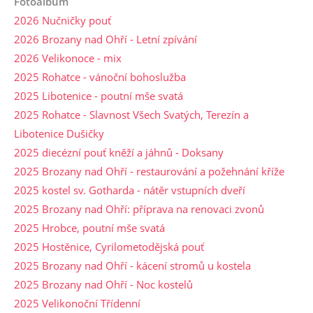
Fotoalbum
2026 Nučničky pouť
2026 Brozany nad Ohří - Letní zpívání
2026 Velikonoce - mix
2025 Rohatce - vánoční bohoslužba
2025 Libotenice - poutní mše svatá
2025 Rohatce - Slavnost Všech Svatých, Terezín a
Libotenice Dušičky
2025 diecézní pouť kněží a jáhnů - Doksany
2025 Brozany nad Ohří - restaurování a požehnání kříže
2025 kostel sv. Gotharda - nátěr vstupních dveří
2025 Brozany nad Ohří: příprava na renovaci zvonů
2025 Hrobce, poutní mše svatá
2025 Hostěnice, Cyrilometodějská pouť
2025 Brozany nad Ohří - kácení stromů u kostela
2025 Brozany nad Ohří - Noc kostelů
2025 Velikonoční Třídenní