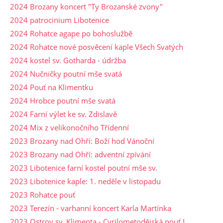
2024 Brozany koncert "Ty Brozanské zvony"
2024 patrocinium Libotenice
2024 Rohatce agape po bohoslužbě
2024 Rohatce nové posvěcení kaple Všech Svatých
2024 kostel sv. Gotharda - údržba
2024 Nučničky poutní mše svatá
2024 Pouť na Klimentku
2024 Hrobce poutní mše svatá
2024 Farní výlet ke sv. Zdislavě
2024 Mix z velikonočního Třídenní
2023 Brozany nad Ohří: Boží hod Vánoční
2023 Brozany nad Ohří: adventní zpívání
2023 Libotenice farní kostel poutní mše sv.
2023 Libotenice kaple: 1. neděle v listopadu
2023 Rohatce pouť
2023 Terezín - varhanní koncert Karla Martínka
2023 Ostrov sv. Klimenta - Cyrilometodějská pouť I.