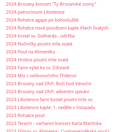
2024 Brozany koncert "Ty Brozanské zvony"
2024 patrocinium Libotenice
2024 Rohatce agape po bohoslužbě
2024 Rohatce nové posvěcení kaple Všech Svatých
2024 kostel sv. Gotharda - údržba
2024 Nučničky poutní mše svatá
2024 Pouť na Klimentku
2024 Hrobce poutní mše svatá
2024 Farní výlet ke sv. Zdislavě
2024 Mix z velikonočního Třídenní
2023 Brozany nad Ohří: Boží hod Vánoční
2023 Brozany nad Ohří: adventní zpívání
2023 Libotenice farní kostel poutní mše sv.
2023 Libotenice kaple: 1. neděle v listopadu
2023 Rohatce pouť
2023 Terezín - varhanní koncert Karla Martínka
2023 Ostrov sv. Klimenta - Cyrilometodějská pouť I.