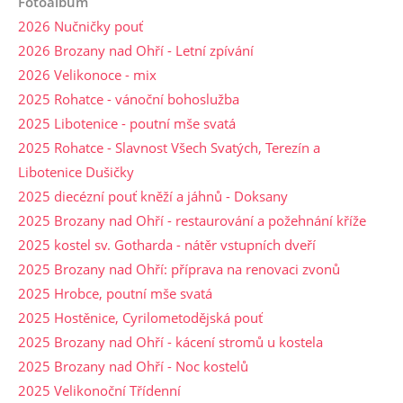
Fotoalbum
2026 Nučničky pouť
2026 Brozany nad Ohří - Letní zpívání
2026 Velikonoce - mix
2025 Rohatce - vánoční bohoslužba
2025 Libotenice - poutní mše svatá
2025 Rohatce - Slavnost Všech Svatých, Terezín a
Libotenice Dušičky
2025 diecézní pouť kněží a jáhnů - Doksany
2025 Brozany nad Ohří - restaurování a požehnání kříže
2025 kostel sv. Gotharda - nátěr vstupních dveří
2025 Brozany nad Ohří: příprava na renovaci zvonů
2025 Hrobce, poutní mše svatá
2025 Hostěnice, Cyrilometodějská pouť
2025 Brozany nad Ohří - kácení stromů u kostela
2025 Brozany nad Ohří - Noc kostelů
2025 Velikonoční Třídenní