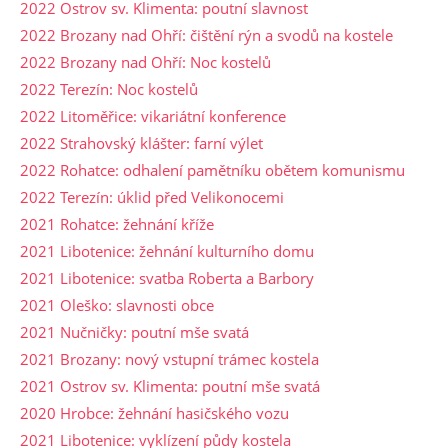
2022 Ostrov sv. Klimenta: poutní slavnost
2022 Brozany nad Ohří: čištění rýn a svodů na kostele
2022 Brozany nad Ohří: Noc kostelů
2022 Terezín: Noc kostelů
2022 Litoměřice: vikariátní konference
2022 Strahovský klášter: farní výlet
2022 Rohatce: odhalení pamětníku obětem komunismu
2022 Terezín: úklid před Velikonocemi
2021 Rohatce: žehnání kříže
2021 Libotenice: žehnání kulturního domu
2021 Libotenice: svatba Roberta a Barbory
2021 Oleško: slavnosti obce
2021 Nučničky: poutní mše svatá
2021 Brozany: nový vstupní trámec kostela
2021 Ostrov sv. Klimenta: poutní mše svatá
2020 Hrobce: žehnání hasičského vozu
2021 Libotenice: vyklízení půdy kostela