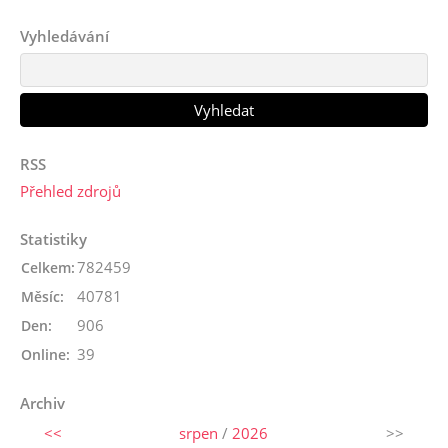
Vyhledávání
RSS
Přehled zdrojů
Statistiky
782459
Celkem:
40781
Měsíc:
906
Den:
39
Online:
Archiv
<<
srpen
/
2026
>>