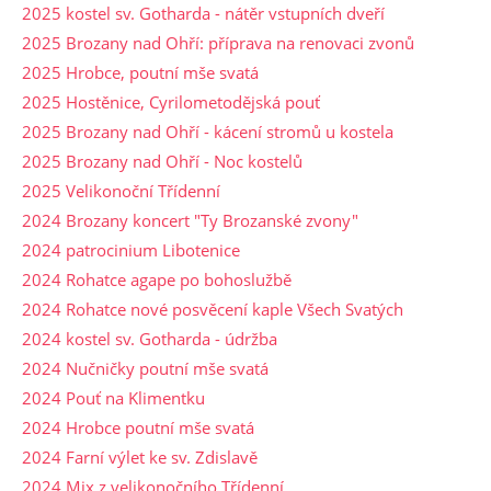
2025 kostel sv. Gotharda - nátěr vstupních dveří
2025 Brozany nad Ohří: příprava na renovaci zvonů
2025 Hrobce, poutní mše svatá
2025 Hostěnice, Cyrilometodějská pouť
2025 Brozany nad Ohří - kácení stromů u kostela
2025 Brozany nad Ohří - Noc kostelů
2025 Velikonoční Třídenní
2024 Brozany koncert "Ty Brozanské zvony"
2024 patrocinium Libotenice
2024 Rohatce agape po bohoslužbě
2024 Rohatce nové posvěcení kaple Všech Svatých
2024 kostel sv. Gotharda - údržba
2024 Nučničky poutní mše svatá
2024 Pouť na Klimentku
2024 Hrobce poutní mše svatá
2024 Farní výlet ke sv. Zdislavě
2024 Mix z velikonočního Třídenní