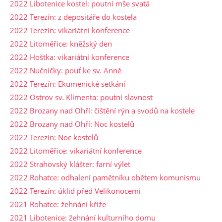
2022 Libotenice kostel: poutní mše svatá
2022 Terezín: z depositáře do kostela
2022 Terezín: vikariátní konference
2022 Litoměřice: kněžský den
2022 Hoštka: vikariátní konference
2022 Nučničky: pouť ke sv. Anně
2022 Terezín: Ekumenické setkání
2022 Ostrov sv. Klimenta: poutní slavnost
2022 Brozany nad Ohří: čištění rýn a svodů na kostele
2022 Brozany nad Ohří: Noc kostelů
2022 Terezín: Noc kostelů
2022 Litoměřice: vikariátní konference
2022 Strahovský klášter: farní výlet
2022 Rohatce: odhalení pamětníku obětem komunismu
2022 Terezín: úklid před Velikonocemi
2021 Rohatce: žehnání kříže
2021 Libotenice: žehnání kulturního domu