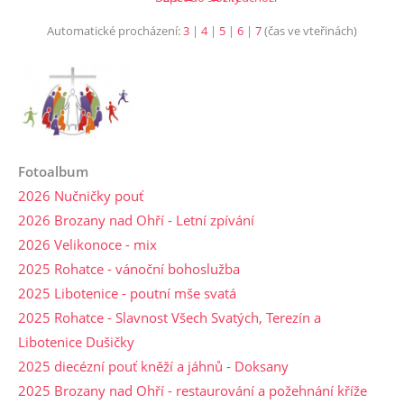
Automatické procházení:
3
|
4
|
5
|
6
|
7
(čas ve vteřinách)
Fotoalbum
2026 Nučničky pouť
2026 Brozany nad Ohří - Letní zpívání
2026 Velikonoce - mix
2025 Rohatce - vánoční bohoslužba
2025 Libotenice - poutní mše svatá
2025 Rohatce - Slavnost Všech Svatých, Terezín a
Libotenice Dušičky
2025 diecézní pouť kněží a jáhnů - Doksany
2025 Brozany nad Ohří - restaurování a požehnání kříže