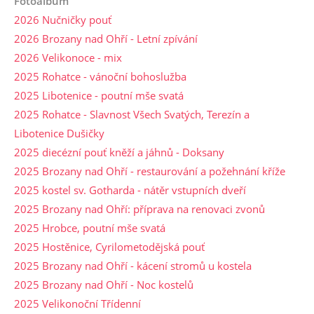
Fotoalbum
2026 Nučničky pouť
2026 Brozany nad Ohří - Letní zpívání
2026 Velikonoce - mix
2025 Rohatce - vánoční bohoslužba
2025 Libotenice - poutní mše svatá
2025 Rohatce - Slavnost Všech Svatých, Terezín a
Libotenice Dušičky
2025 diecézní pouť kněží a jáhnů - Doksany
2025 Brozany nad Ohří - restaurování a požehnání kříže
2025 kostel sv. Gotharda - nátěr vstupních dveří
2025 Brozany nad Ohří: příprava na renovaci zvonů
2025 Hrobce, poutní mše svatá
2025 Hostěnice, Cyrilometodějská pouť
2025 Brozany nad Ohří - kácení stromů u kostela
2025 Brozany nad Ohří - Noc kostelů
2025 Velikonoční Třídenní