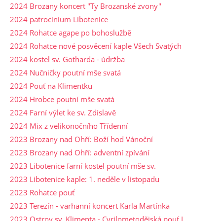
2024 Brozany koncert "Ty Brozanské zvony"
2024 patrocinium Libotenice
2024 Rohatce agape po bohoslužbě
2024 Rohatce nové posvěcení kaple Všech Svatých
2024 kostel sv. Gotharda - údržba
2024 Nučničky poutní mše svatá
2024 Pouť na Klimentku
2024 Hrobce poutní mše svatá
2024 Farní výlet ke sv. Zdislavě
2024 Mix z velikonočního Třídenní
2023 Brozany nad Ohří: Boží hod Vánoční
2023 Brozany nad Ohří: adventní zpívání
2023 Libotenice farní kostel poutní mše sv.
2023 Libotenice kaple: 1. neděle v listopadu
2023 Rohatce pouť
2023 Terezín - varhanní koncert Karla Martínka
2023 Ostrov sv. Klimenta - Cyrilometodějská pouť I.