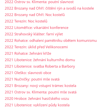
2022 Ostrov sv. Klimenta: poutní slavnost
2022 Brozany nad Ohří: čištění rýn a svodů na kostele
2022 Brozany nad Ohří: Noc kostelů
2022 Terezín: Noc kostelů
2022 Litoměřice: vikariátní konference
2022 Strahovský klášter: farní výlet
2022 Rohatce: odhalení pamětníku obětem komunismu
2022 Terezín: úklid před Velikonocemi
2021 Rohatce: žehnání kříže
2021 Libotenice: žehnání kulturního domu
2021 Libotenice: svatba Roberta a Barbory
2021 Oleško: slavnosti obce
2021 Nučničky: poutní mše svatá
2021 Brozany: nový vstupní trámec kostela
2021 Ostrov sv. Klimenta: poutní mše svatá
2020 Hrobce: žehnání hasičského vozu
2021 Libotenice: vyklízení půdy kostela