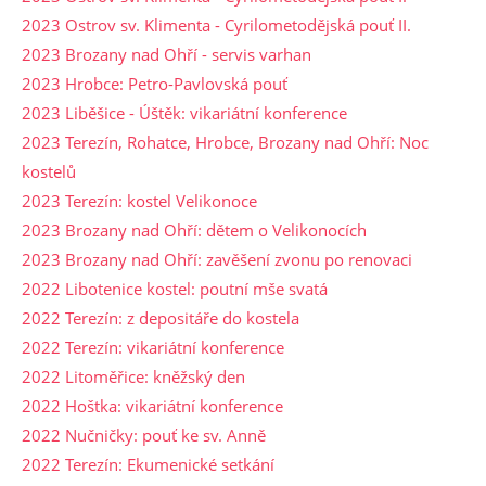
2023 Ostrov sv. Klimenta - Cyrilometodějská pouť II.
2023 Brozany nad Ohří - servis varhan
2023 Hrobce: Petro-Pavlovská pouť
2023 Liběšice - Úštěk: vikariátní konference
2023 Terezín, Rohatce, Hrobce, Brozany nad Ohří: Noc
kostelů
2023 Terezín: kostel Velikonoce
2023 Brozany nad Ohří: dětem o Velikonocích
2023 Brozany nad Ohří: zavěšení zvonu po renovaci
2022 Libotenice kostel: poutní mše svatá
2022 Terezín: z depositáře do kostela
2022 Terezín: vikariátní konference
2022 Litoměřice: kněžský den
2022 Hoštka: vikariátní konference
2022 Nučničky: pouť ke sv. Anně
2022 Terezín: Ekumenické setkání