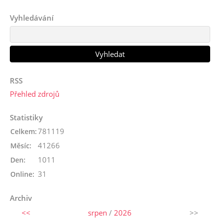
Vyhledávání
RSS
Přehled zdrojů
Statistiky
781119
Celkem:
41266
Měsíc:
1011
Den:
31
Online:
Archiv
<<
srpen
/
2026
>>