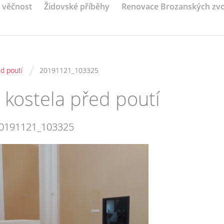
a věčnost
Židovské příběhy
Renovace Brozanských zv
/
ed poutí
20191121_103325
 kostela před poutí
0191121_103325