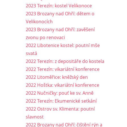
2023 Terezín: kostel Velikonoce
2023 Brozany nad Ohří: dětem o
Velikonocích
2023 Brozany nad Ohří: zavěšení
zvonu po renovaci
2022 Libotenice kostel: poutní mše
svatá
2022 Terezín: z depositáře do kostela
2022 Terezín: vikariátní konference
2022 Litoměřice: kněžský den
2022 Hoštka: vikariátní konference
2022 Nučničky: pouť ke sv. Anně
2022 Terezín: Ekumenické setkání
2022 Ostrov sv. Klimenta: poutní
slavnost
2022 Brozany nad Ohří: čištění rýn a