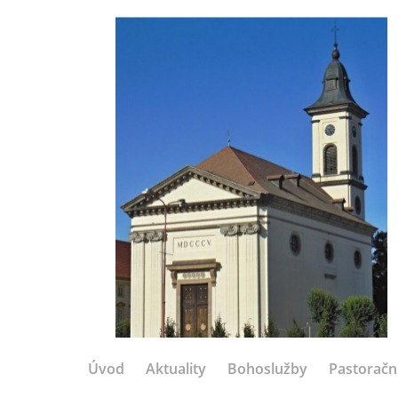
Úvod
Aktuality
Bohoslužby
Pastoračn