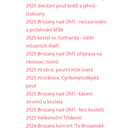
2025 diecézní pouť kněží a jáhnů -
Doksany
2025 Brozany nad Ohří - restaurování
a požehnání kříže
2025 kostel sv. Gotharda - nátěr
vstupních dveří
2025 Brozany nad Ohří: příprava na
renovaci zvonů
2025 Hrobce, poutní mše svatá
2025 Hostěnice, Cyrilometodějská
pouť
2025 Brozany nad Ohří - kácení
stromů u kostela
2025 Brozany nad Ohří - Noc kostelů
2025 Velikonoční Třídenní
2024 Brozany koncert "Ty Brozanské