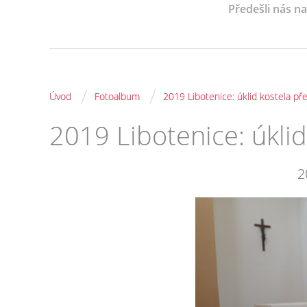
Předešli nás n
/
/
Úvod
Fotoalbum
2019 Libotenice: úklid kostela př
2019 Libotenice: úklid
2