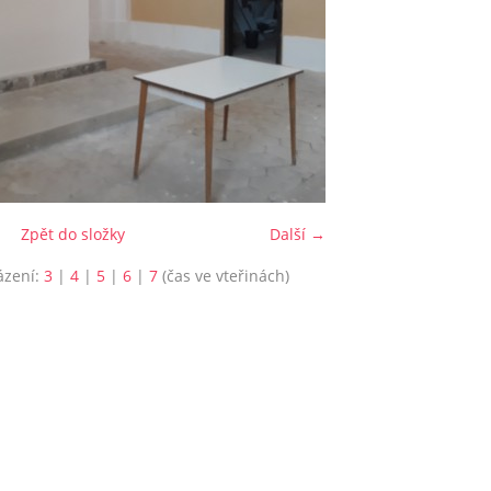
Zpět do složky
Další →
ázení:
3
|
4
|
5
|
6
|
7
(čas ve vteřinách)