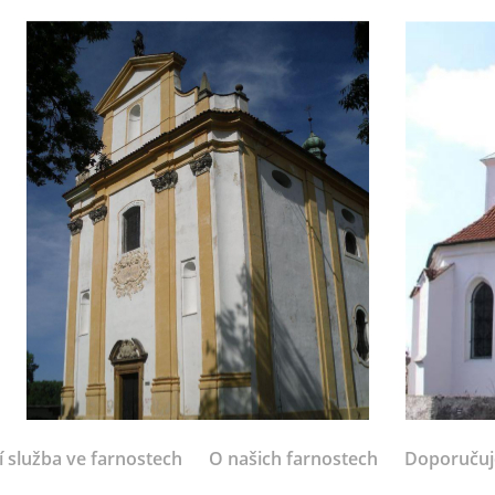
í služba ve farnostech
O našich farnostech
Doporuču