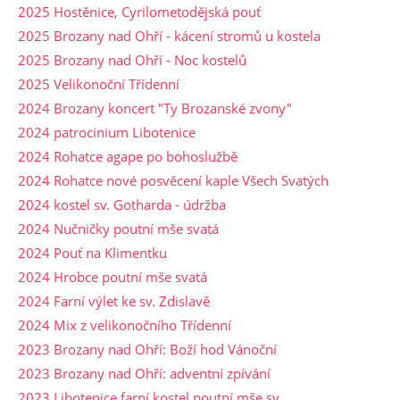
2025 Hostěnice, Cyrilometodějská pouť
2025 Brozany nad Ohří - kácení stromů u kostela
2025 Brozany nad Ohří - Noc kostelů
2025 Velikonoční Třídenní
2024 Brozany koncert "Ty Brozanské zvony"
2024 patrocinium Libotenice
2024 Rohatce agape po bohoslužbě
2024 Rohatce nové posvěcení kaple Všech Svatých
2024 kostel sv. Gotharda - údržba
2024 Nučničky poutní mše svatá
2024 Pouť na Klimentku
2024 Hrobce poutní mše svatá
2024 Farní výlet ke sv. Zdislavě
2024 Mix z velikonočního Třídenní
2023 Brozany nad Ohří: Boží hod Vánoční
2023 Brozany nad Ohří: adventní zpívání
2023 Libotenice farní kostel poutní mše sv.