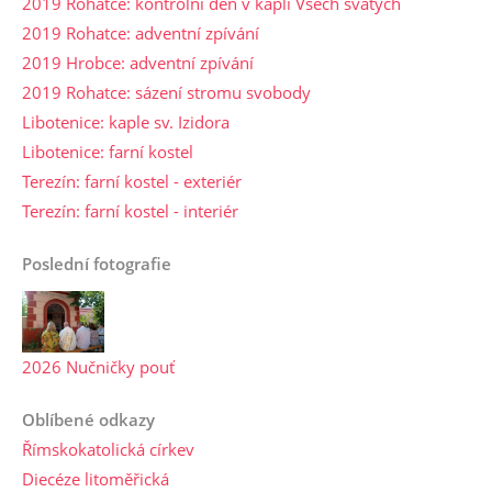
2019 Rohatce: kontrolní den v kapli Všech svatých
2019 Rohatce: adventní zpívání
2019 Hrobce: adventní zpívání
2019 Rohatce: sázení stromu svobody
Libotenice: kaple sv. Izidora
Libotenice: farní kostel
Terezín: farní kostel - exteriér
Terezín: farní kostel - interiér
Poslední fotografie
2026 Nučničky pouť
Oblíbené odkazy
Římskokatolická církev
Diecéze litoměřická