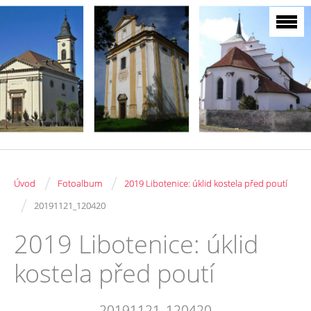
/
/
Úvod
Fotoalbum
2019 Libotenice: úklid kostela před poutí
/
20191121_120420
2019 Libotenice: úklid
kostela před poutí
20191121_120420