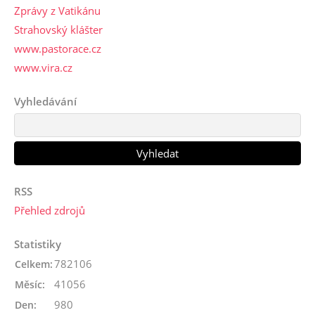
Zprávy z Vatikánu
Strahovský klášter
www.pastorace.cz
www.vira.cz
Vyhledávání
RSS
Přehled zdrojů
Statistiky
782106
Celkem:
41056
Měsíc:
980
Den: