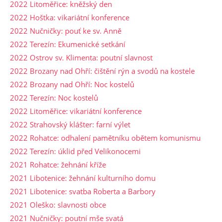
2022 Litoměřice: kněžský den
2022 Hoštka: vikariátní konference
2022 Nučničky: pouť ke sv. Anně
2022 Terezín: Ekumenické setkání
2022 Ostrov sv. Klimenta: poutní slavnost
2022 Brozany nad Ohří: čištění rýn a svodů na kostele
2022 Brozany nad Ohří: Noc kostelů
2022 Terezín: Noc kostelů
2022 Litoměřice: vikariátní konference
2022 Strahovský klášter: farní výlet
2022 Rohatce: odhalení pamětníku obětem komunismu
2022 Terezín: úklid před Velikonocemi
2021 Rohatce: žehnání kříže
2021 Libotenice: žehnání kulturního domu
2021 Libotenice: svatba Roberta a Barbory
2021 Oleško: slavnosti obce
2021 Nučničky: poutní mše svatá