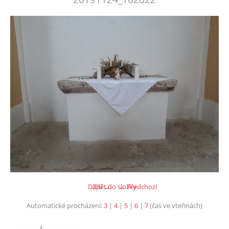
Další →
Zpět do složky
← Předchozí
Automatické procházení:
3
|
4
|
5
|
6
|
7
(čas ve vteřinách)