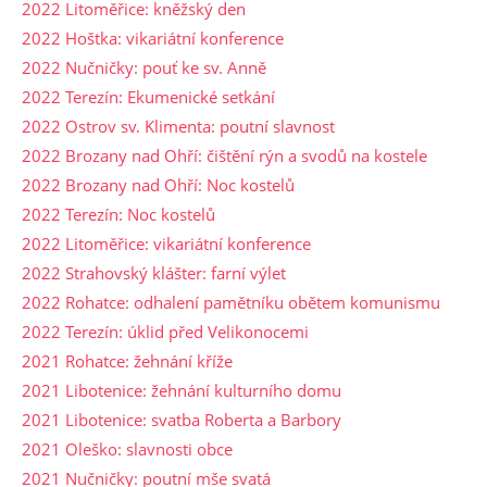
2022 Litoměřice: kněžský den
2022 Hoštka: vikariátní konference
2022 Nučničky: pouť ke sv. Anně
2022 Terezín: Ekumenické setkání
2022 Ostrov sv. Klimenta: poutní slavnost
2022 Brozany nad Ohří: čištění rýn a svodů na kostele
2022 Brozany nad Ohří: Noc kostelů
2022 Terezín: Noc kostelů
2022 Litoměřice: vikariátní konference
2022 Strahovský klášter: farní výlet
2022 Rohatce: odhalení pamětníku obětem komunismu
2022 Terezín: úklid před Velikonocemi
2021 Rohatce: žehnání kříže
2021 Libotenice: žehnání kulturního domu
2021 Libotenice: svatba Roberta a Barbory
2021 Oleško: slavnosti obce
2021 Nučničky: poutní mše svatá