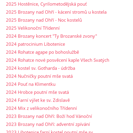
2025 Hostěnice, Cyrilometodějská pouť
2025 Brozany nad Ohří - kácení stromů u kostela
2025 Brozany nad Ohří - Noc kostelů
2025 Velikonoční Třídenní
2024 Brozany koncert "Ty Brozanské zvony"
2024 patrocinium Libotenice
2024 Rohatce agape po bohoslužbě
2024 Rohatce nové posvěcení kaple Všech Svatých
2024 kostel sv. Gotharda - údržba
2024 Nučničky poutní mše svatá
2024 Pouť na Klimentku
2024 Hrobce poutní mše svatá
2024 Farní výlet ke sv. Zdislavě
2024 Mix z velikonočního Třídenní
2023 Brozany nad Ohří: Boží hod Vánoční
2023 Brozany nad Ohří: adventní zpívání
2023 Libotenice farní kostel poutní mše sv.