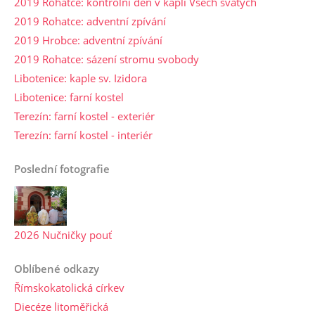
2019 Rohatce: kontrolní den v kapli Všech svatých
2019 Rohatce: adventní zpívání
2019 Hrobce: adventní zpívání
2019 Rohatce: sázení stromu svobody
Libotenice: kaple sv. Izidora
Libotenice: farní kostel
Terezín: farní kostel - exteriér
Terezín: farní kostel - interiér
Poslední fotografie
2026 Nučničky pouť
Oblíbené odkazy
Římskokatolická církev
Diecéze litoměřická