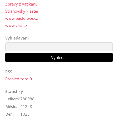
Zprávy z Vatikánu
Strahovský klášter
www.pastorace.cz
www.vira.cz
Vyhledávání
RSS
Přehled zdrojů
Statistiky
780988
Celkem:
41228
Měsíc:
1023
Den: