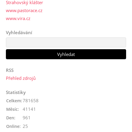
Strahovský klášter
www.pastorace.cz
www.vira.cz
Vyhledávání
RSS
Přehled zdrojů
Statistiky
781658
Celkem:
41141
Měsíc:
961
Den:
25
Online: