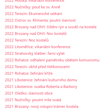
2022 Hoštka: vikariátní konference
2022 Nučničky: pouť ke sv. Anně
2022 Terezín: Ekumenické setkání
2022 Ostrov sv. Klimenta: poutní slavnost
2022 Brozany nad Ohří: čištění rýn a svodů na kostele
2022 Brozany nad Ohří: Noc kostelů
2022 Terezín: Noc kostelů
2022 Litoměřice: vikariátní konference
2022 Strahovský klášter: farní výlet
2022 Rohatce: odhalení pamětníku obětem komunismu
2022 Terezín: úklid před Velikonocemi
2021 Rohatce: žehnání kříže
2021 Libotenice: žehnání kulturního domu
2021 Libotenice: svatba Roberta a Barbory
2021 Oleško: slavnosti obce
2021 Nučničky: poutní mše svatá
2021 Brozany: nový vstupní trámec kostela