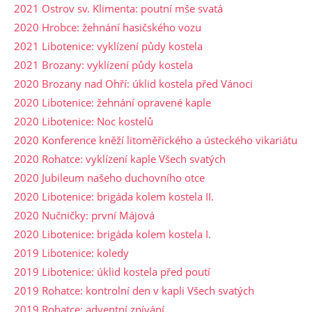
2021 Ostrov sv. Klimenta: poutní mše svatá
2020 Hrobce: žehnání hasičského vozu
2021 Libotenice: vyklízení půdy kostela
2021 Brozany: vyklízení půdy kostela
2020 Brozany nad Ohří: úklid kostela před Vánoci
2020 Libotenice: žehnání opravené kaple
2020 Libotenice: Noc kostelů
2020 Konference kněží litoměřického a ústeckého vikariátu
2020 Rohatce: vyklízení kaple Všech svatých
2020 Jubileum našeho duchovního otce
2020 Libotenice: brigáda kolem kostela II.
2020 Nučničky: první Májová
2020 Libotenice: brigáda kolem kostela I.
2019 Libotenice: koledy
2019 Libotenice: úklid kostela před poutí
2019 Rohatce: kontrolní den v kapli Všech svatých
2019 Rohatce: adventní zpívání