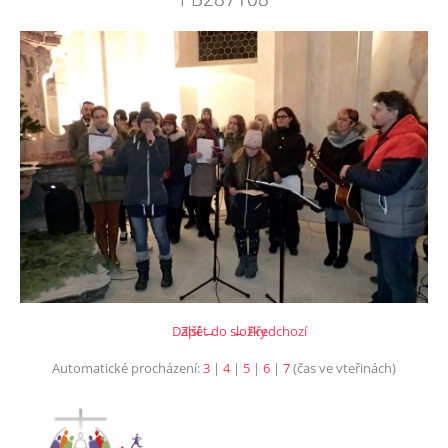
Další →
Zpět do složky
← Předchozí
Automatické procházení:
3
|
4
|
5
|
6
|
7
(čas ve vteřinách)