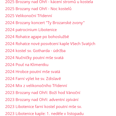
2025 Brozany nad Ohří - kácení stromů u kostela
2025 Brozany nad Ohří - Noc kostelů
2025 Velikonoční Třídenní
2024 Brozany koncert "Ty Brozanské zvony"
2024 patrocinium Libotenice
2024 Rohatce agape po bohoslužbě
2024 Rohatce nové posvěcení kaple Všech Svatých
2024 kostel sv. Gotharda - údržba
2024 Nučničky poutní mše svatá
2024 Pouť na Klimentku
2024 Hrobce poutní mše svatá
2024 Farní výlet ke sv. Zdislavě
2024 Mix z velikonočního Třídenní
2023 Brozany nad Ohří: Boží hod Vánoční
2023 Brozany nad Ohří: adventní zpívání
2023 Libotenice farní kostel poutní mše sv.
2023 Libotenice kaple: 1. neděle v listopadu