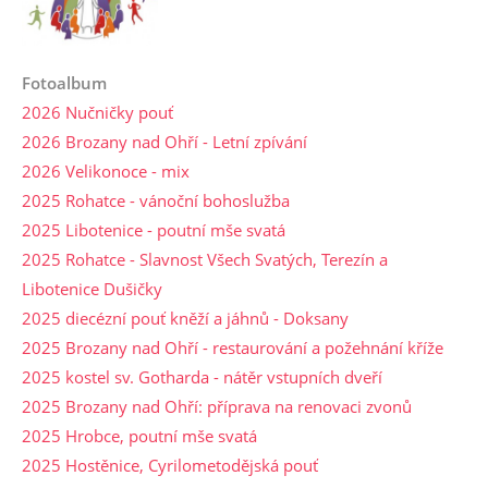
Fotoalbum
2026 Nučničky pouť
2026 Brozany nad Ohří - Letní zpívání
2026 Velikonoce - mix
2025 Rohatce - vánoční bohoslužba
2025 Libotenice - poutní mše svatá
2025 Rohatce - Slavnost Všech Svatých, Terezín a
Libotenice Dušičky
2025 diecézní pouť kněží a jáhnů - Doksany
2025 Brozany nad Ohří - restaurování a požehnání kříže
2025 kostel sv. Gotharda - nátěr vstupních dveří
2025 Brozany nad Ohří: příprava na renovaci zvonů
2025 Hrobce, poutní mše svatá
2025 Hostěnice, Cyrilometodějská pouť