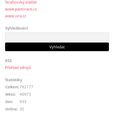
Strahovský klášter
www.pastorace.cz
www.vira.cz
Vyhledávání
RSS
Přehled zdrojů
Statistiky
782177
Celkem:
40973
Měsíc:
933
Den:
35
Online: