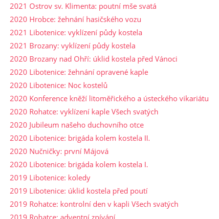
2021 Ostrov sv. Klimenta: poutní mše svatá
2020 Hrobce: žehnání hasičského vozu
2021 Libotenice: vyklízení půdy kostela
2021 Brozany: vyklízení půdy kostela
2020 Brozany nad Ohří: úklid kostela před Vánoci
2020 Libotenice: žehnání opravené kaple
2020 Libotenice: Noc kostelů
2020 Konference kněží litoměřického a ústeckého vikariátu
2020 Rohatce: vyklízení kaple Všech svatých
2020 Jubileum našeho duchovního otce
2020 Libotenice: brigáda kolem kostela II.
2020 Nučničky: první Májová
2020 Libotenice: brigáda kolem kostela I.
2019 Libotenice: koledy
2019 Libotenice: úklid kostela před poutí
2019 Rohatce: kontrolní den v kapli Všech svatých
2019 Rohatce: adventní zpívání