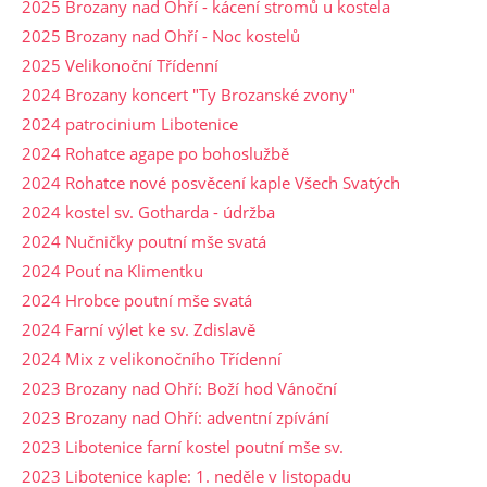
2025 Brozany nad Ohří - kácení stromů u kostela
2025 Brozany nad Ohří - Noc kostelů
2025 Velikonoční Třídenní
2024 Brozany koncert "Ty Brozanské zvony"
2024 patrocinium Libotenice
2024 Rohatce agape po bohoslužbě
2024 Rohatce nové posvěcení kaple Všech Svatých
2024 kostel sv. Gotharda - údržba
2024 Nučničky poutní mše svatá
2024 Pouť na Klimentku
2024 Hrobce poutní mše svatá
2024 Farní výlet ke sv. Zdislavě
2024 Mix z velikonočního Třídenní
2023 Brozany nad Ohří: Boží hod Vánoční
2023 Brozany nad Ohří: adventní zpívání
2023 Libotenice farní kostel poutní mše sv.
2023 Libotenice kaple: 1. neděle v listopadu