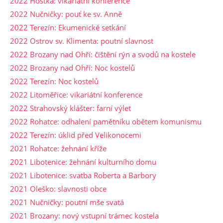
2022 Hoštka: vikariátní konference
2022 Nučničky: pouť ke sv. Anně
2022 Terezín: Ekumenické setkání
2022 Ostrov sv. Klimenta: poutní slavnost
2022 Brozany nad Ohří: čištění rýn a svodů na kostele
2022 Brozany nad Ohří: Noc kostelů
2022 Terezín: Noc kostelů
2022 Litoměřice: vikariátní konference
2022 Strahovský klášter: farní výlet
2022 Rohatce: odhalení pamětníku obětem komunismu
2022 Terezín: úklid před Velikonocemi
2021 Rohatce: žehnání kříže
2021 Libotenice: žehnání kulturního domu
2021 Libotenice: svatba Roberta a Barbory
2021 Oleško: slavnosti obce
2021 Nučničky: poutní mše svatá
2021 Brozany: nový vstupní trámec kostela