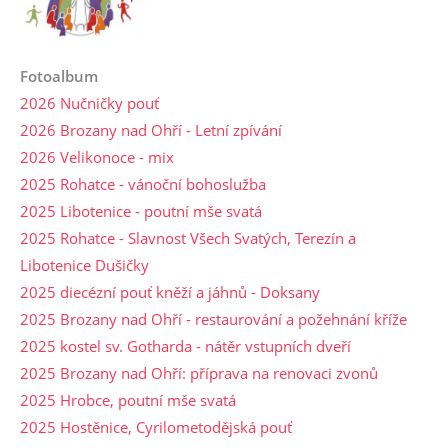
Fotoalbum
2026 Nučničky pouť
2026 Brozany nad Ohří - Letní zpívání
2026 Velikonoce - mix
2025 Rohatce - vánoční bohoslužba
2025 Libotenice - poutní mše svatá
2025 Rohatce - Slavnost Všech Svatých, Terezín a
Libotenice Dušičky
2025 diecézní pouť kněží a jáhnů - Doksany
2025 Brozany nad Ohří - restaurování a požehnání kříže
2025 kostel sv. Gotharda - nátěr vstupních dveří
2025 Brozany nad Ohří: příprava na renovaci zvonů
2025 Hrobce, poutní mše svatá
2025 Hostěnice, Cyrilometodějská pouť