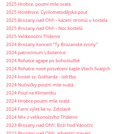
2025 Hrobce, poutní mše svatá
2025 Hostěnice, Cyrilometodějská pouť
2025 Brozany nad Ohří - kácení stromů u kostela
2025 Brozany nad Ohří - Noc kostelů
2025 Velikonoční Třídenní
2024 Brozany koncert "Ty Brozanské zvony"
2024 patrocinium Libotenice
2024 Rohatce agape po bohoslužbě
2024 Rohatce nové posvěcení kaple Všech Svatých
2024 kostel sv. Gotharda - údržba
2024 Nučničky poutní mše svatá
2024 Pouť na Klimentku
2024 Hrobce poutní mše svatá
2024 Farní výlet ke sv. Zdislavě
2024 Mix z velikonočního Třídenní
2023 Brozany nad Ohří: Boží hod Vánoční
2023 Brozany nad Ohří: adventní zpívání