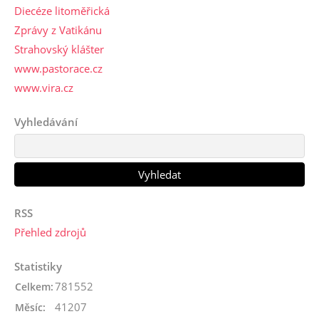
Diecéze litoměřická
Zprávy z Vatikánu
Strahovský klášter
www.pastorace.cz
www.vira.cz
Vyhledávání
RSS
Přehled zdrojů
Statistiky
781552
Celkem:
41207
Měsíc: