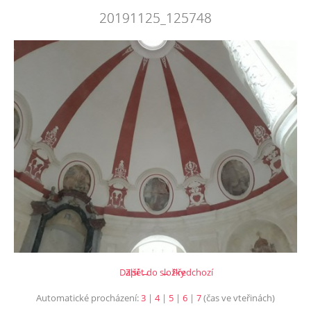
20191125_125748
Další →
Zpět do složky
← Předchozí
Automatické procházení:
3
|
4
|
5
|
6
|
7
(čas ve vteřinách)