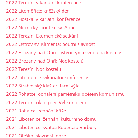
2022 Terezín: vikariátní konference
2022 Litoměřice: kněžský den
2022 Hoštka: vikariátní konference
2022 Nučničky: pouť ke sv. Anně
2022 Terezín: Ekumenické setkání
2022 Ostrov sv. Klimenta: poutní slavnost
2022 Brozany nad Ohří: čištění rýn a svodů na kostele
2022 Brozany nad Ohří: Noc kostelů
2022 Terezín: Noc kostelů
2022 Litoměřice: vikariátní konference
2022 Strahovský klášter: farní výlet
2022 Rohatce: odhalení pamětníku obětem komunismu
2022 Terezín: úklid před Velikonocemi
2021 Rohatce: žehnání kříže
2021 Libotenice: žehnání kulturního domu
2021 Libotenice: svatba Roberta a Barbory
2021 Oleško: slavnosti obce