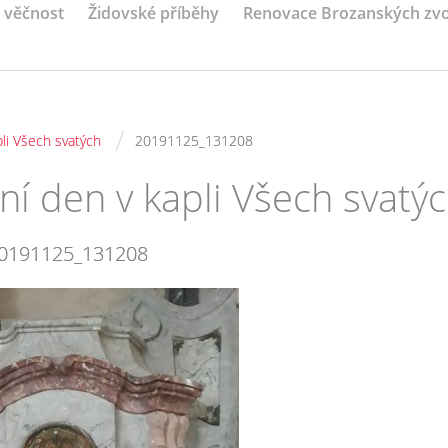
a věčnost
Židovské příběhy
Renovace Brozanských zv
/
li Všech svatých
20191125_131208
ní den v kapli Všech svatý
0191125_131208