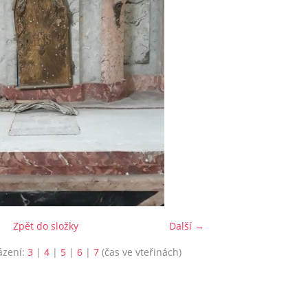
Zpět do složky
Další →
ázení:
3
|
4
|
5
|
6
|
7
(čas ve vteřinách)