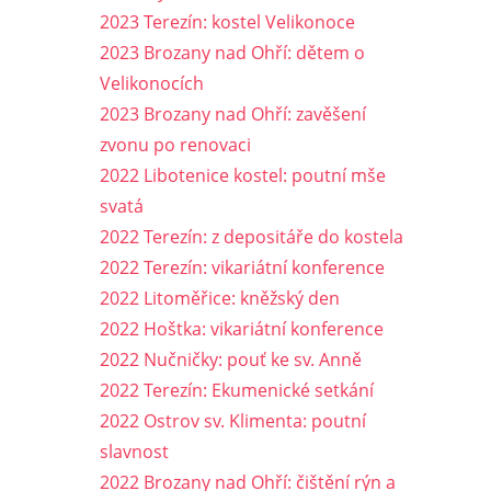
2023 Terezín: kostel Velikonoce
2023 Brozany nad Ohří: dětem o
Velikonocích
2023 Brozany nad Ohří: zavěšení
zvonu po renovaci
2022 Libotenice kostel: poutní mše
svatá
2022 Terezín: z depositáře do kostela
2022 Terezín: vikariátní konference
2022 Litoměřice: kněžský den
2022 Hoštka: vikariátní konference
2022 Nučničky: pouť ke sv. Anně
2022 Terezín: Ekumenické setkání
2022 Ostrov sv. Klimenta: poutní
slavnost
2022 Brozany nad Ohří: čištění rýn a