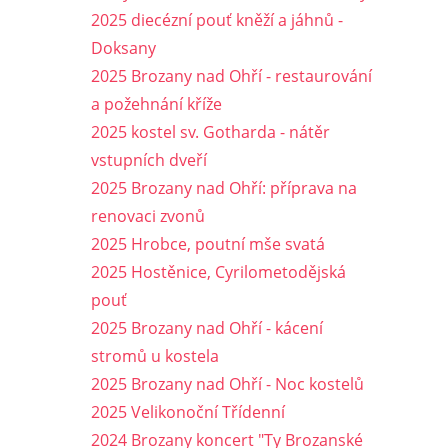
2025 diecézní pouť kněží a jáhnů -
Doksany
2025 Brozany nad Ohří - restaurování
a požehnání kříže
2025 kostel sv. Gotharda - nátěr
vstupních dveří
2025 Brozany nad Ohří: příprava na
renovaci zvonů
2025 Hrobce, poutní mše svatá
2025 Hostěnice, Cyrilometodějská
pouť
2025 Brozany nad Ohří - kácení
stromů u kostela
2025 Brozany nad Ohří - Noc kostelů
2025 Velikonoční Třídenní
2024 Brozany koncert "Ty Brozanské