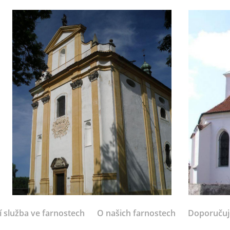
í služba ve farnostech
O našich farnostech
Doporuču