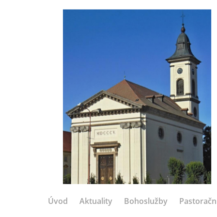
Úvod
Aktuality
Bohoslužby
Pastoračn