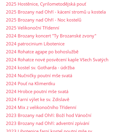
2025 Hostěnice, Cyrilometodějská pouť
2025 Brozany nad Ohří - kácení stromů u kostela
2025 Brozany nad Ohří - Noc kostelů
2025 Velikonoční Třídenní
2024 Brozany koncert "Ty Brozanské zvony"
2024 patrocinium Libotenice
2024 Rohatce agape po bohoslužbě
2024 Rohatce nové posvěcení kaple Všech Svatých
2024 kostel sv. Gotharda - údržba
2024 Nučničky poutní mše svatá
2024 Pouť na Klimentku
2024 Hrobce poutní mše svatá
2024 Farní výlet ke sv. Zdislavě
2024 Mix z velikonočního Třídenní
2023 Brozany nad Ohří: Boží hod Vánoční
2023 Brozany nad Ohří: adventní zpívání
2023 Libotenice farní kostel poutní mše sv.