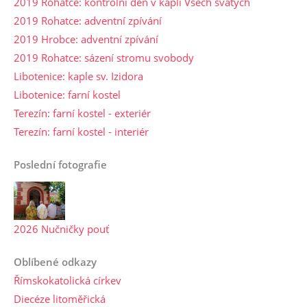
2019 Rohatce: kontrolní den v kapli Všech svatých
2019 Rohatce: adventní zpívání
2019 Hrobce: adventní zpívání
2019 Rohatce: sázení stromu svobody
Libotenice: kaple sv. Izidora
Libotenice: farní kostel
Terezín: farní kostel - exteriér
Terezín: farní kostel - interiér
Poslední fotografie
2026 Nučničky pouť
Oblíbené odkazy
Římskokatolická církev
Diecéze litoměřická