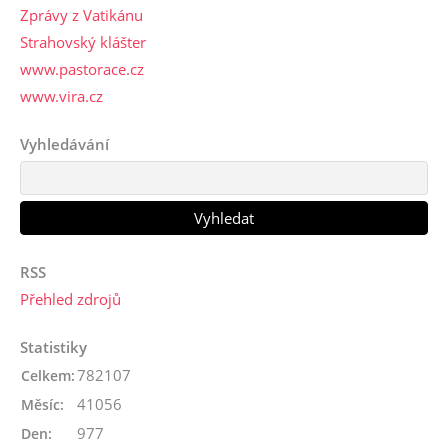
Zprávy z Vatikánu
Strahovský klášter
www.pastorace.cz
www.vira.cz
Vyhledávání
RSS
Přehled zdrojů
Statistiky
782107
Celkem:
41056
Měsíc:
977
Den: