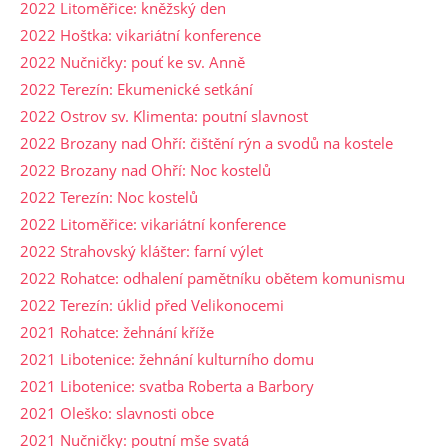
2022 Litoměřice: kněžský den
2022 Hoštka: vikariátní konference
2022 Nučničky: pouť ke sv. Anně
2022 Terezín: Ekumenické setkání
2022 Ostrov sv. Klimenta: poutní slavnost
2022 Brozany nad Ohří: čištění rýn a svodů na kostele
2022 Brozany nad Ohří: Noc kostelů
2022 Terezín: Noc kostelů
2022 Litoměřice: vikariátní konference
2022 Strahovský klášter: farní výlet
2022 Rohatce: odhalení pamětníku obětem komunismu
2022 Terezín: úklid před Velikonocemi
2021 Rohatce: žehnání kříže
2021 Libotenice: žehnání kulturního domu
2021 Libotenice: svatba Roberta a Barbory
2021 Oleško: slavnosti obce
2021 Nučničky: poutní mše svatá