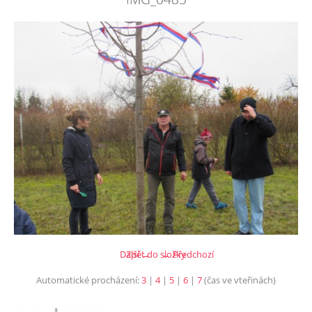
Další →
Zpět do složky
← Předchozí
Automatické procházení:
3
|
4
|
5
|
6
|
7
(čas ve vteřinách)