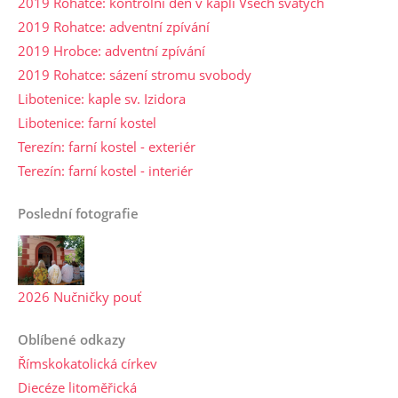
2019 Rohatce: kontrolní den v kapli Všech svatých
2019 Rohatce: adventní zpívání
2019 Hrobce: adventní zpívání
2019 Rohatce: sázení stromu svobody
Libotenice: kaple sv. Izidora
Libotenice: farní kostel
Terezín: farní kostel - exteriér
Terezín: farní kostel - interiér
Poslední fotografie
2026 Nučničky pouť
Oblíbené odkazy
Římskokatolická církev
Diecéze litoměřická