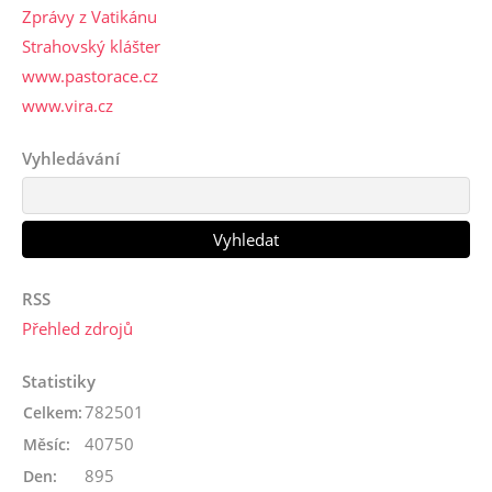
Zprávy z Vatikánu
Strahovský klášter
www.pastorace.cz
www.vira.cz
Vyhledávání
RSS
Přehled zdrojů
Statistiky
782501
Celkem:
40750
Měsíc:
895
Den: