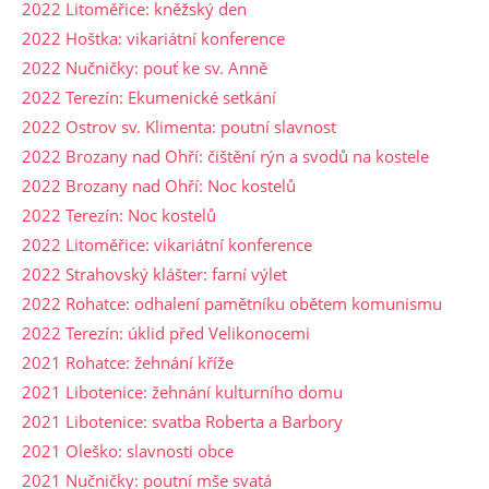
2022 Litoměřice: kněžský den
2022 Hoštka: vikariátní konference
2022 Nučničky: pouť ke sv. Anně
2022 Terezín: Ekumenické setkání
2022 Ostrov sv. Klimenta: poutní slavnost
2022 Brozany nad Ohří: čištění rýn a svodů na kostele
2022 Brozany nad Ohří: Noc kostelů
2022 Terezín: Noc kostelů
2022 Litoměřice: vikariátní konference
2022 Strahovský klášter: farní výlet
2022 Rohatce: odhalení pamětníku obětem komunismu
2022 Terezín: úklid před Velikonocemi
2021 Rohatce: žehnání kříže
2021 Libotenice: žehnání kulturního domu
2021 Libotenice: svatba Roberta a Barbory
2021 Oleško: slavnosti obce
2021 Nučničky: poutní mše svatá