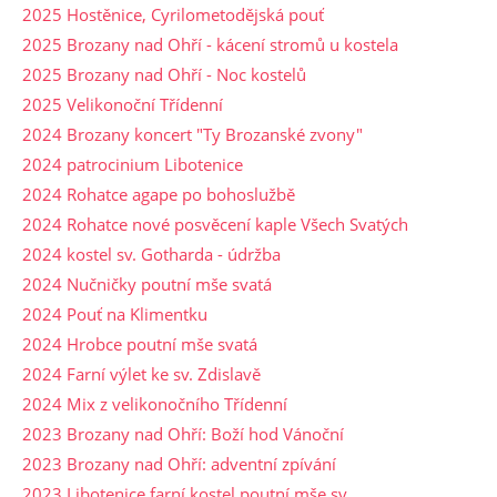
2025 Hostěnice, Cyrilometodějská pouť
2025 Brozany nad Ohří - kácení stromů u kostela
2025 Brozany nad Ohří - Noc kostelů
2025 Velikonoční Třídenní
2024 Brozany koncert "Ty Brozanské zvony"
2024 patrocinium Libotenice
2024 Rohatce agape po bohoslužbě
2024 Rohatce nové posvěcení kaple Všech Svatých
2024 kostel sv. Gotharda - údržba
2024 Nučničky poutní mše svatá
2024 Pouť na Klimentku
2024 Hrobce poutní mše svatá
2024 Farní výlet ke sv. Zdislavě
2024 Mix z velikonočního Třídenní
2023 Brozany nad Ohří: Boží hod Vánoční
2023 Brozany nad Ohří: adventní zpívání
2023 Libotenice farní kostel poutní mše sv.