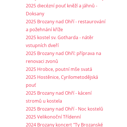
2025 diecézní pouť kněží a jáhnů -
Doksany
2025 Brozany nad Ohří - restaurování
a požehnání kříže
2025 kostel sv. Gotharda - nátěr
vstupních dveří
2025 Brozany nad Ohří: příprava na
renovaci zvonů
2025 Hrobce, poutní mše svatá
2025 Hostěnice, Cyrilometodějská
pouť
2025 Brozany nad Ohří - kácení
stromů u kostela
2025 Brozany nad Ohří - Noc kostelů
2025 Velikonoční Třídenní
2024 Brozany koncert "Ty Brozanské