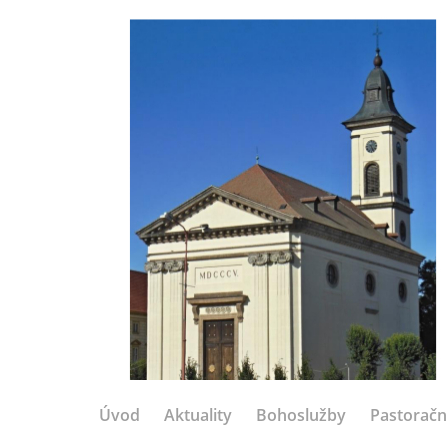
Úvod
Aktuality
Bohoslužby
Pastoračn