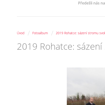
Předešli nás n
/
/
Úvod
Fotoalbum
2019 Rohatce: sázení stromu svo
2019 Rohatce: sázení