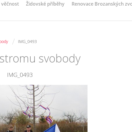
a věčnost
Židovské příběhy
Renovace Brozanských zv
/
body
IMG_0493
 stromu svobody
IMG_0493