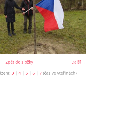
Zpět do složky
Další →
ázení:
3
|
4
|
5
|
6
|
7
(čas ve vteřinách)