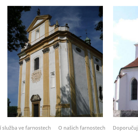
í služba ve farnostech
O našich farnostech
Doporuču