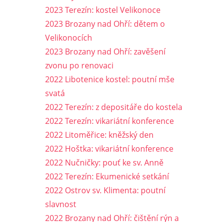
2023 Terezín: kostel Velikonoce
2023 Brozany nad Ohří: dětem o
Velikonocích
2023 Brozany nad Ohří: zavěšení
zvonu po renovaci
2022 Libotenice kostel: poutní mše
svatá
2022 Terezín: z depositáře do kostela
2022 Terezín: vikariátní konference
2022 Litoměřice: kněžský den
2022 Hoštka: vikariátní konference
2022 Nučničky: pouť ke sv. Anně
2022 Terezín: Ekumenické setkání
2022 Ostrov sv. Klimenta: poutní
slavnost
2022 Brozany nad Ohří: čištění rýn a