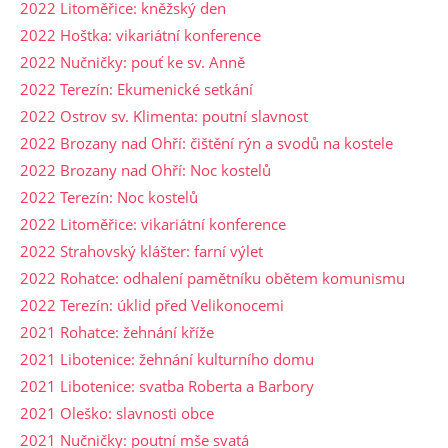
2022 Litoměřice: kněžský den
2022 Hoštka: vikariátní konference
2022 Nučničky: pouť ke sv. Anně
2022 Terezín: Ekumenické setkání
2022 Ostrov sv. Klimenta: poutní slavnost
2022 Brozany nad Ohří: čištění rýn a svodů na kostele
2022 Brozany nad Ohří: Noc kostelů
2022 Terezín: Noc kostelů
2022 Litoměřice: vikariátní konference
2022 Strahovský klášter: farní výlet
2022 Rohatce: odhalení pamětníku obětem komunismu
2022 Terezín: úklid před Velikonocemi
2021 Rohatce: žehnání kříže
2021 Libotenice: žehnání kulturního domu
2021 Libotenice: svatba Roberta a Barbory
2021 Oleško: slavnosti obce
2021 Nučničky: poutní mše svatá