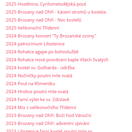
2025 Hostěnice, Cyrilometodějská pouť
2025 Brozany nad Ohří - kácení stromů u kostela
2025 Brozany nad Ohří - Noc kostelů
2025 Velikonoční Třídenní
2024 Brozany koncert "Ty Brozanské zvony"
2024 patrocinium Libotenice
2024 Rohatce agape po bohoslužbě
2024 Rohatce nové posvěcení kaple Všech Svatých
2024 kostel sv. Gotharda - údržba
2024 Nučničky poutní mše svatá
2024 Pouť na Klimentku
2024 Hrobce poutní mše svatá
2024 Farní výlet ke sv. Zdislavě
2024 Mix z velikonočního Třídenní
2023 Brozany nad Ohří: Boží hod Vánoční
2023 Brozany nad Ohří: adventní zpívání
2023 Libotenice farní kostel poutní mše sv.