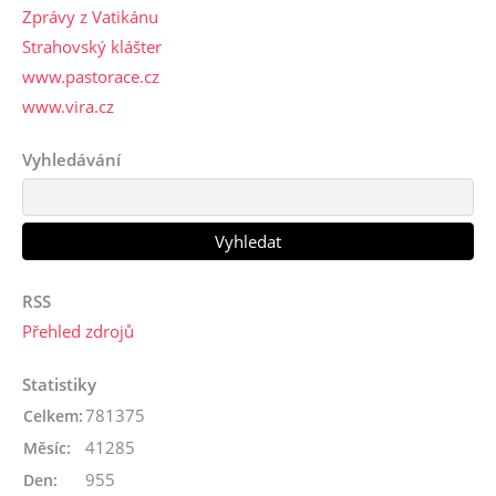
Zprávy z Vatikánu
Strahovský klášter
www.pastorace.cz
www.vira.cz
Vyhledávání
RSS
Přehled zdrojů
Statistiky
781375
Celkem:
41285
Měsíc:
955
Den: