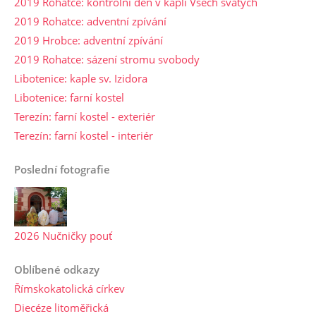
2019 Rohatce: kontrolní den v kapli Všech svatých
2019 Rohatce: adventní zpívání
2019 Hrobce: adventní zpívání
2019 Rohatce: sázení stromu svobody
Libotenice: kaple sv. Izidora
Libotenice: farní kostel
Terezín: farní kostel - exteriér
Terezín: farní kostel - interiér
Poslední fotografie
2026 Nučničky pouť
Oblíbené odkazy
Římskokatolická církev
Diecéze litoměřická