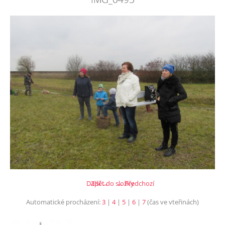
Další →
Zpět do složky
← Předchozí
Automatické procházení:
3
|
4
|
5
|
6
|
7
(čas ve vteřinách)