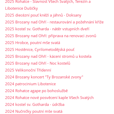
2025 Rohatce - Slavnost Všech Svatých, Terezín a
Libotenice Dušičky
2025 diecézní pouť kněží a jáhnů - Doksany
2025 Brozany nad Ohří - restaurování a požehnání kříže
2025 kostel sv. Gotharda - nátěr vstupních dveří
2025 Brozany nad Ohří: příprava na renovaci zvonů
2025 Hrobce, poutní mše svatá
2025 Hostěnice, Cyrilometodějská pouť
2025 Brozany nad Ohří - kácení stromů u kostela
2025 Brozany nad Ohří - Noc kostelů
2025 Velikonoční Třídenní
2024 Brozany koncert "Ty Brozanské zvony"
2024 patrocinium Libotenice
2024 Rohatce agape po bohoslužbě
2024 Rohatce nové posvěcení kaple Všech Svatých
2024 kostel sv. Gotharda - údržba
2024 Nučničky poutní mše svatá