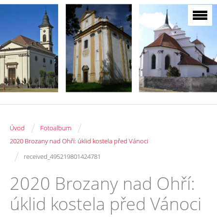
/
/
Úvod
Fotoalbum
2020 Brozany nad Ohří: úklid kostela před Vánoci
/
received_495219801424781
2020 Brozany nad Ohří:
úklid kostela před Vánoci