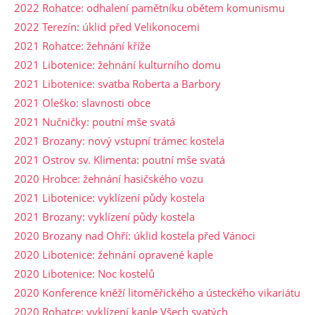
2022 Rohatce: odhalení pamětníku obětem komunismu
2022 Terezín: úklid před Velikonocemi
2021 Rohatce: žehnání kříže
2021 Libotenice: žehnání kulturního domu
2021 Libotenice: svatba Roberta a Barbory
2021 Oleško: slavnosti obce
2021 Nučničky: poutní mše svatá
2021 Brozany: nový vstupní trámec kostela
2021 Ostrov sv. Klimenta: poutní mše svatá
2020 Hrobce: žehnání hasičského vozu
2021 Libotenice: vyklízení půdy kostela
2021 Brozany: vyklízení půdy kostela
2020 Brozany nad Ohří: úklid kostela před Vánoci
2020 Libotenice: žehnání opravené kaple
2020 Libotenice: Noc kostelů
2020 Konference kněží litoměřického a ústeckého vikariátu
2020 Rohatce: vyklízení kaple Všech svatých