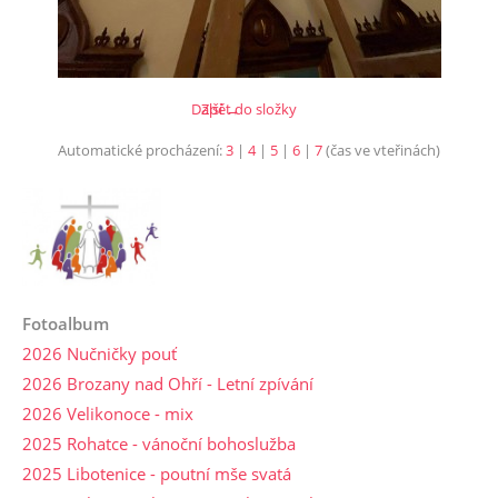
Další →
Zpět do složky
Automatické procházení:
3
|
4
|
5
|
6
|
7
(čas ve vteřinách)
Fotoalbum
2026 Nučničky pouť
2026 Brozany nad Ohří - Letní zpívání
2026 Velikonoce - mix
2025 Rohatce - vánoční bohoslužba
2025 Libotenice - poutní mše svatá