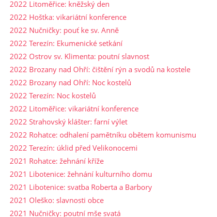
2022 Litoměřice: kněžský den
2022 Hoštka: vikariátní konference
2022 Nučničky: pouť ke sv. Anně
2022 Terezín: Ekumenické setkání
2022 Ostrov sv. Klimenta: poutní slavnost
2022 Brozany nad Ohří: čištění rýn a svodů na kostele
2022 Brozany nad Ohří: Noc kostelů
2022 Terezín: Noc kostelů
2022 Litoměřice: vikariátní konference
2022 Strahovský klášter: farní výlet
2022 Rohatce: odhalení pamětníku obětem komunismu
2022 Terezín: úklid před Velikonocemi
2021 Rohatce: žehnání kříže
2021 Libotenice: žehnání kulturního domu
2021 Libotenice: svatba Roberta a Barbory
2021 Oleško: slavnosti obce
2021 Nučničky: poutní mše svatá