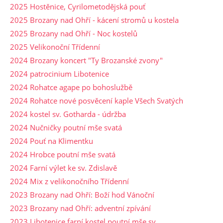
2025 Hostěnice, Cyrilometodějská pouť
2025 Brozany nad Ohří - kácení stromů u kostela
2025 Brozany nad Ohří - Noc kostelů
2025 Velikonoční Třídenní
2024 Brozany koncert "Ty Brozanské zvony"
2024 patrocinium Libotenice
2024 Rohatce agape po bohoslužbě
2024 Rohatce nové posvěcení kaple Všech Svatých
2024 kostel sv. Gotharda - údržba
2024 Nučničky poutní mše svatá
2024 Pouť na Klimentku
2024 Hrobce poutní mše svatá
2024 Farní výlet ke sv. Zdislavě
2024 Mix z velikonočního Třídenní
2023 Brozany nad Ohří: Boží hod Vánoční
2023 Brozany nad Ohří: adventní zpívání
2023 Libotenice farní kostel poutní mše sv.