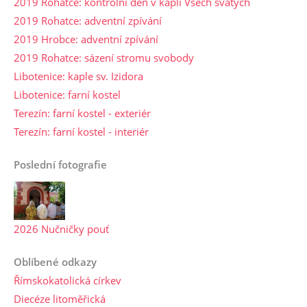
2019 Rohatce: kontrolní den v kapli Všech svatých
2019 Rohatce: adventní zpívání
2019 Hrobce: adventní zpívání
2019 Rohatce: sázení stromu svobody
Libotenice: kaple sv. Izidora
Libotenice: farní kostel
Terezín: farní kostel - exteriér
Terezín: farní kostel - interiér
Poslední fotografie
2026 Nučničky pouť
Oblíbené odkazy
Římskokatolická církev
Diecéze litoměřická