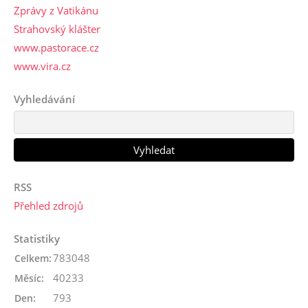
Zprávy z Vatikánu
Strahovský klášter
www.pastorace.cz
www.vira.cz
Vyhledávání
RSS
Přehled zdrojů
Statistiky
783048
Celkem:
40233
Měsíc:
793
Den: