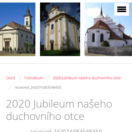
/
/
Úvod
Fotoalbum
2020 Jubileum našeho duchovního otce
/
received_242074383548450
2020 Jubileum našeho
duchovního otce
received_242074383548450