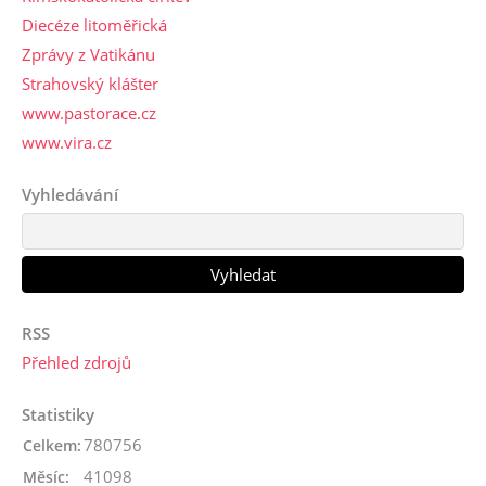
Diecéze litoměřická
Zprávy z Vatikánu
Strahovský klášter
www.pastorace.cz
www.vira.cz
Vyhledávání
RSS
Přehled zdrojů
Statistiky
780756
Celkem:
41098
Měsíc: