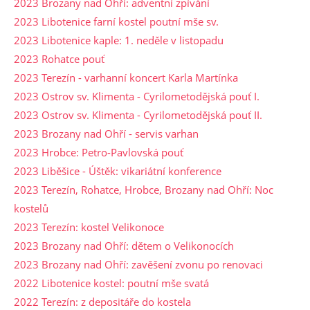
2023 Brozany nad Ohří: adventní zpívání
2023 Libotenice farní kostel poutní mše sv.
2023 Libotenice kaple: 1. neděle v listopadu
2023 Rohatce pouť
2023 Terezín - varhanní koncert Karla Martínka
2023 Ostrov sv. Klimenta - Cyrilometodějská pouť I.
2023 Ostrov sv. Klimenta - Cyrilometodějská pouť II.
2023 Brozany nad Ohří - servis varhan
2023 Hrobce: Petro-Pavlovská pouť
2023 Liběšice - Úštěk: vikariátní konference
2023 Terezín, Rohatce, Hrobce, Brozany nad Ohří: Noc
kostelů
2023 Terezín: kostel Velikonoce
2023 Brozany nad Ohří: dětem o Velikonocích
2023 Brozany nad Ohří: zavěšení zvonu po renovaci
2022 Libotenice kostel: poutní mše svatá
2022 Terezín: z depositáře do kostela