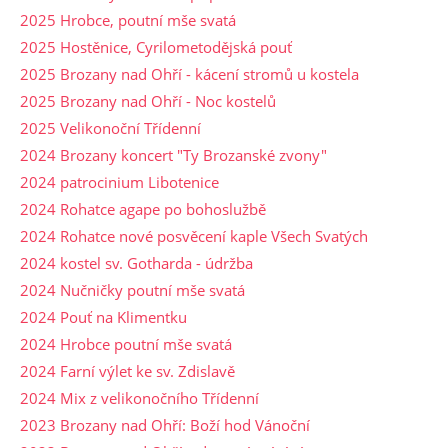
2025 Hrobce, poutní mše svatá
2025 Hostěnice, Cyrilometodějská pouť
2025 Brozany nad Ohří - kácení stromů u kostela
2025 Brozany nad Ohří - Noc kostelů
2025 Velikonoční Třídenní
2024 Brozany koncert "Ty Brozanské zvony"
2024 patrocinium Libotenice
2024 Rohatce agape po bohoslužbě
2024 Rohatce nové posvěcení kaple Všech Svatých
2024 kostel sv. Gotharda - údržba
2024 Nučničky poutní mše svatá
2024 Pouť na Klimentku
2024 Hrobce poutní mše svatá
2024 Farní výlet ke sv. Zdislavě
2024 Mix z velikonočního Třídenní
2023 Brozany nad Ohří: Boží hod Vánoční