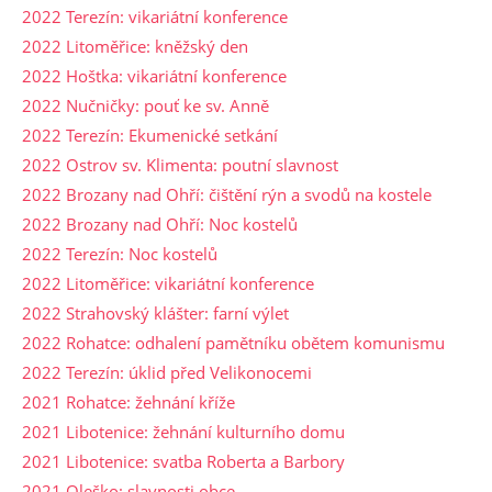
2022 Terezín: vikariátní konference
2022 Litoměřice: kněžský den
2022 Hoštka: vikariátní konference
2022 Nučničky: pouť ke sv. Anně
2022 Terezín: Ekumenické setkání
2022 Ostrov sv. Klimenta: poutní slavnost
2022 Brozany nad Ohří: čištění rýn a svodů na kostele
2022 Brozany nad Ohří: Noc kostelů
2022 Terezín: Noc kostelů
2022 Litoměřice: vikariátní konference
2022 Strahovský klášter: farní výlet
2022 Rohatce: odhalení pamětníku obětem komunismu
2022 Terezín: úklid před Velikonocemi
2021 Rohatce: žehnání kříže
2021 Libotenice: žehnání kulturního domu
2021 Libotenice: svatba Roberta a Barbory
2021 Oleško: slavnosti obce