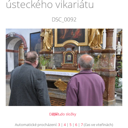
ústeckého vikariátu
DSC_0092
Další →
Zpět do složky
Automatické procházení:
3
|
4
|
5
|
6
|
7
(čas ve vteřinách)