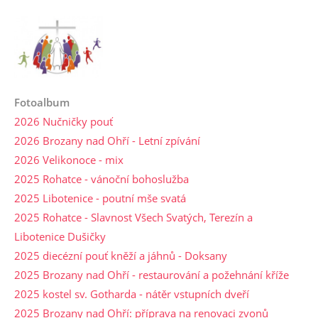
Fotoalbum
2026 Nučničky pouť
2026 Brozany nad Ohří - Letní zpívání
2026 Velikonoce - mix
2025 Rohatce - vánoční bohoslužba
2025 Libotenice - poutní mše svatá
2025 Rohatce - Slavnost Všech Svatých, Terezín a
Libotenice Dušičky
2025 diecézní pouť kněží a jáhnů - Doksany
2025 Brozany nad Ohří - restaurování a požehnání kříže
2025 kostel sv. Gotharda - nátěr vstupních dveří
2025 Brozany nad Ohří: příprava na renovaci zvonů