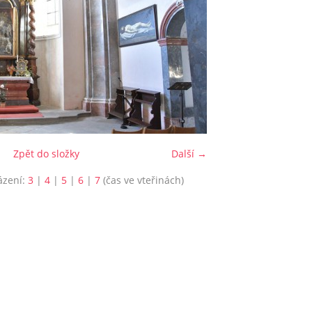
Zpět do složky
Další →
ázení:
3
|
4
|
5
|
6
|
7
(čas ve vteřinách)