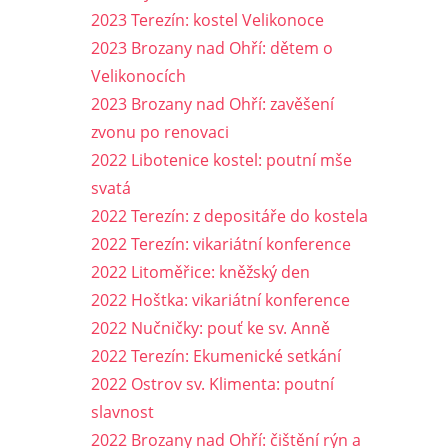
2023 Terezín: kostel Velikonoce
2023 Brozany nad Ohří: dětem o
Velikonocích
2023 Brozany nad Ohří: zavěšení
zvonu po renovaci
2022 Libotenice kostel: poutní mše
svatá
2022 Terezín: z depositáře do kostela
2022 Terezín: vikariátní konference
2022 Litoměřice: kněžský den
2022 Hoštka: vikariátní konference
2022 Nučničky: pouť ke sv. Anně
2022 Terezín: Ekumenické setkání
2022 Ostrov sv. Klimenta: poutní
slavnost
2022 Brozany nad Ohří: čištění rýn a