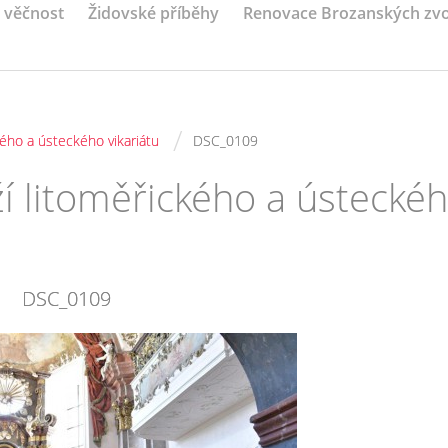
a věčnost
Židovské příběhy
Renovace Brozanských zv
/
ého a ústeckého vikariátu
DSC_0109
í litoměřického a ústecké
DSC_0109