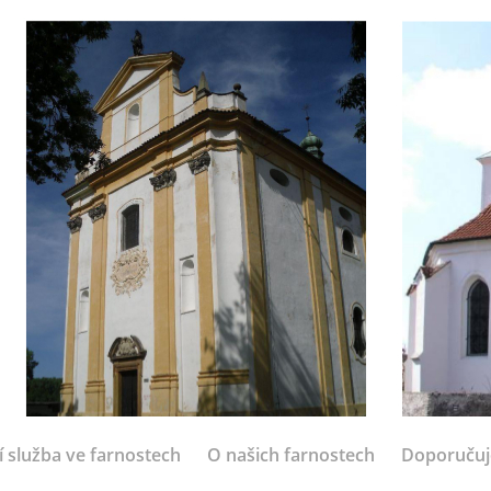
í služba ve farnostech
O našich farnostech
Doporuču