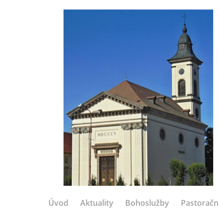
Úvod
Aktuality
Bohoslužby
Pastoračn