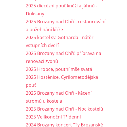
2025 diecézní pouť kněží a jáhnů -
Doksany
2025 Brozany nad Ohří - restaurování
a požehnání kříže
2025 kostel sv. Gotharda - nátěr
vstupních dveří
2025 Brozany nad Ohří: příprava na
renovaci zvonů
2025 Hrobce, poutní mše svatá
2025 Hostěnice, Cyrilometodějská
pouť
2025 Brozany nad Ohří - kácení
stromů u kostela
2025 Brozany nad Ohří - Noc kostelů
2025 Velikonoční Třídenní
2024 Brozany koncert "Ty Brozanské