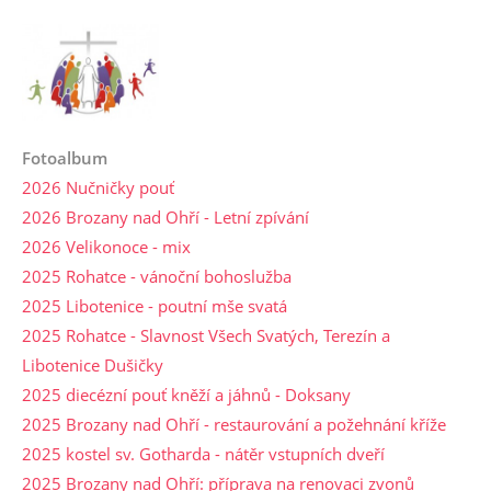
Fotoalbum
2026 Nučničky pouť
2026 Brozany nad Ohří - Letní zpívání
2026 Velikonoce - mix
2025 Rohatce - vánoční bohoslužba
2025 Libotenice - poutní mše svatá
2025 Rohatce - Slavnost Všech Svatých, Terezín a
Libotenice Dušičky
2025 diecézní pouť kněží a jáhnů - Doksany
2025 Brozany nad Ohří - restaurování a požehnání kříže
2025 kostel sv. Gotharda - nátěr vstupních dveří
2025 Brozany nad Ohří: příprava na renovaci zvonů