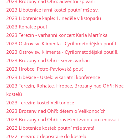
2023 Brozany nad Ohří: adventní zpívání
2023 Libotenice farní kostel poutní mše sv.
2023 Libotenice kaple: 1. neděle v listopadu
2023 Rohatce pouť
2023 Terezín - varhanní koncert Karla Martínka
2023 Ostrov sv. Klimenta - Cyrilometodějská pouť I.
2023 Ostrov sv. Klimenta - Cyrilometodějská pouť II.
2023 Brozany nad Ohří - servis varhan
2023 Hrobce: Petro-Pavlovská pouť
2023 Liběšice - Úštěk: vikariátní konference
2023 Terezín, Rohatce, Hrobce, Brozany nad Ohří: Noc
kostelů
2023 Terezín: kostel Velikonoce
2023 Brozany nad Ohří: dětem o Velikonocích
2023 Brozany nad Ohří: zavěšení zvonu po renovaci
2022 Libotenice kostel: poutní mše svatá
2022 Terezín: z depositáře do kostela