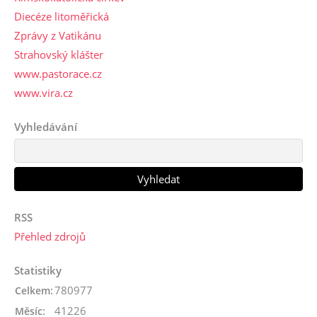
Diecéze litoměřická
Zprávy z Vatikánu
Strahovský klášter
www.pastorace.cz
www.vira.cz
Vyhledávání
RSS
Přehled zdrojů
Statistiky
780977
Celkem:
41226
Měsíc: