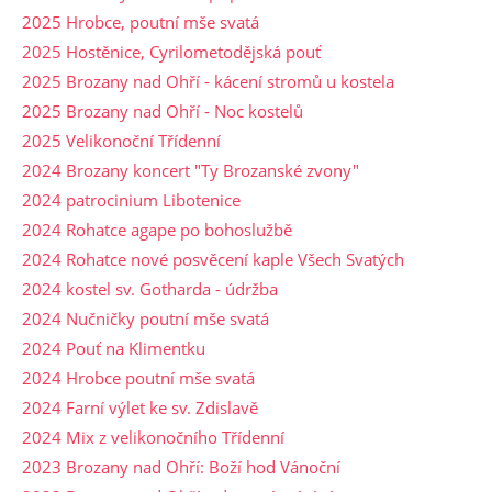
2025 Hrobce, poutní mše svatá
2025 Hostěnice, Cyrilometodějská pouť
2025 Brozany nad Ohří - kácení stromů u kostela
2025 Brozany nad Ohří - Noc kostelů
2025 Velikonoční Třídenní
2024 Brozany koncert "Ty Brozanské zvony"
2024 patrocinium Libotenice
2024 Rohatce agape po bohoslužbě
2024 Rohatce nové posvěcení kaple Všech Svatých
2024 kostel sv. Gotharda - údržba
2024 Nučničky poutní mše svatá
2024 Pouť na Klimentku
2024 Hrobce poutní mše svatá
2024 Farní výlet ke sv. Zdislavě
2024 Mix z velikonočního Třídenní
2023 Brozany nad Ohří: Boží hod Vánoční