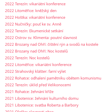
2022 Terezín: vikariátní konference
2022 Litoměřice: kněžský den
2022 Hoštka: vikariátní konference
2022 Nučničky: pouť ke sv. Anně
2022 Terezín: Ekumenické setkání
2022 Ostrov sv. Klimenta: poutní slavnost
2022 Brozany nad Ohří: čištění rýn a svodů na kostele
2022 Brozany nad Ohří: Noc kostelů
2022 Terezín: Noc kostelů
2022 Litoměřice: vikariátní konference
2022 Strahovský klášter: farní výlet
2022 Rohatce: odhalení pamětníku obětem komunismu
2022 Terezín: úklid před Velikonocemi
2021 Rohatce: žehnání kříže
2021 Libotenice: žehnání kulturního domu
2021 Libotenice: svatba Roberta a Barbory
2021 Oleško: slavnosti obce