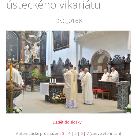
ústeckého vikariátu
DSC_0168
Další →
Zpět do složky
Automatické procházení:
3
|
4
|
5
|
6
|
7
(čas ve vteřinách)