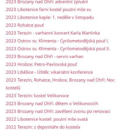
2023 Brozany nad Ohří: adventní zpívání
2023 Libotenice farní kostel poutní mše sv.
2023 Libotenice kaple: 1. neděle v listopadu
2023 Rohatce pouť
2023 Terezín - varhanní koncert Karla Martínka
2023 Ostrov sv. Klimenta - Cyrilometodějská pouť I.
2023 Ostrov sv. Klimenta - Cyrilometodějská pouť II.
2023 Brozany nad Ohří - servis varhan
2023 Hrobce: Petro-Pavlovská pouť
2023 Liběšice - Úštěk: vikariátní konference
2023 Terezín, Rohatce, Hrobce, Brozany nad Ohří: Noc
kostelů
2023 Terezín: kostel Velikonoce
2023 Brozany nad Ohří: dětem o Velikonocích
2023 Brozany nad Ohří: zavěšení zvonu po renovaci
2022 Libotenice kostel: poutní mše svatá
2022 Terezín: z depositáře do kostela