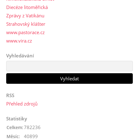
Diecéze litoměřická
Zprávy z Vatikánu
Strahovský klášter
www.pastorace.cz
www.vira.cz
Vyhledávání
RSS
Přehled zdrojů
Statistiky
782236
Celkem:
40899
Měsíc: