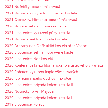
2021 Oleško: slavnosti obce
2021 Nučničky: poutní mše svatá
2021 Brozany: nový vstupní trámec kostela
2021 Ostrov sv. Klimenta: poutní mše svatá
2020 Hrobce: žehnání hasičského vozu
2021 Libotenice: vyklízení půdy kostela
2021 Brozany: vyklízení půdy kostela
2020 Brozany nad Ohří: úklid kostela před Vánoci
2020 Libotenice: žehnání opravené kaple
2020 Libotenice: Noc kostelů
2020 Konference kněží litoměřického a ústeckého vikariátu
2020 Rohatce: vyklízení kaple Všech svatých
2020 Jubileum našeho duchovního otce
2020 Libotenice: brigáda kolem kostela II.
2020 Nučničky: první Májová
2020 Libotenice: brigáda kolem kostela I.
2019 Libotenice: koledy