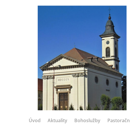
Úvod
Aktuality
Bohoslužby
Pastoračn