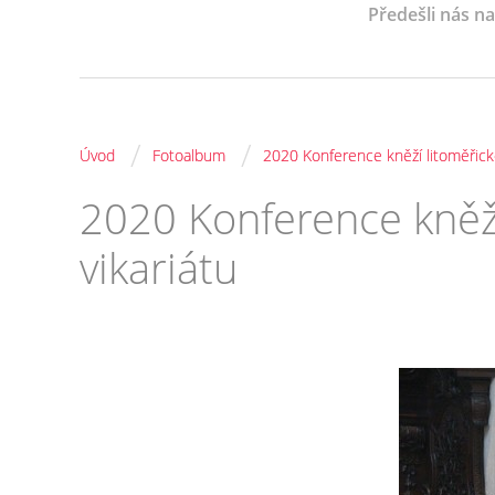
Předešli nás n
/
/
Úvod
Fotoalbum
2020 Konference kněží litoměřick
2020 Konference kněž
vikariátu