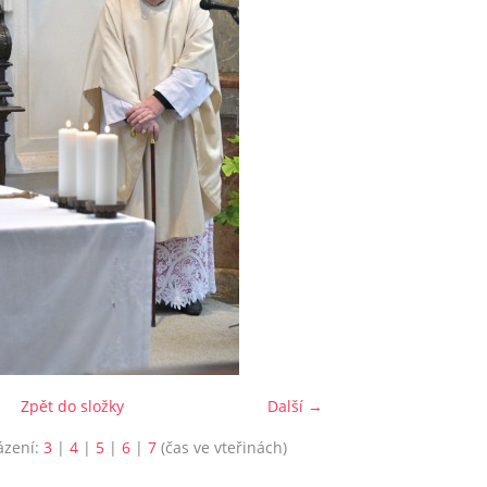
Zpět do složky
Další →
ázení:
3
|
4
|
5
|
6
|
7
(čas ve vteřinách)