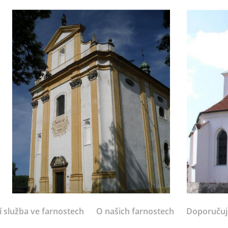
í služba ve farnostech
O našich farnostech
Doporuču