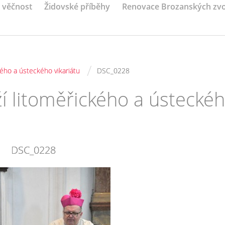
a věčnost
Židovské příběhy
Renovace Brozanských zv
/
ého a ústeckého vikariátu
DSC_0228
í litoměřického a ústecké
DSC_0228