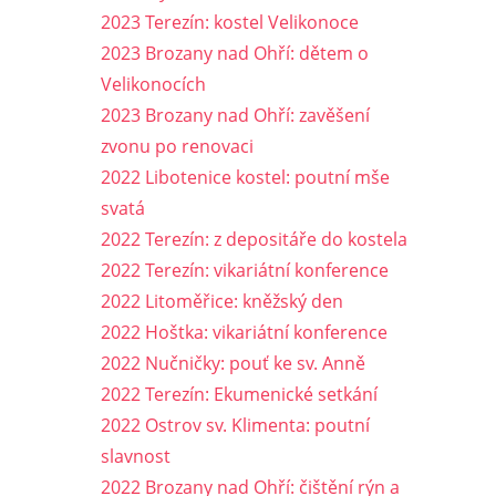
2023 Terezín: kostel Velikonoce
2023 Brozany nad Ohří: dětem o
Velikonocích
2023 Brozany nad Ohří: zavěšení
zvonu po renovaci
2022 Libotenice kostel: poutní mše
svatá
2022 Terezín: z depositáře do kostela
2022 Terezín: vikariátní konference
2022 Litoměřice: kněžský den
2022 Hoštka: vikariátní konference
2022 Nučničky: pouť ke sv. Anně
2022 Terezín: Ekumenické setkání
2022 Ostrov sv. Klimenta: poutní
slavnost
2022 Brozany nad Ohří: čištění rýn a