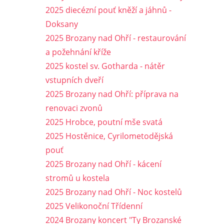
2025 diecézní pouť kněží a jáhnů -
Doksany
2025 Brozany nad Ohří - restaurování
a požehnání kříže
2025 kostel sv. Gotharda - nátěr
vstupních dveří
2025 Brozany nad Ohří: příprava na
renovaci zvonů
2025 Hrobce, poutní mše svatá
2025 Hostěnice, Cyrilometodějská
pouť
2025 Brozany nad Ohří - kácení
stromů u kostela
2025 Brozany nad Ohří - Noc kostelů
2025 Velikonoční Třídenní
2024 Brozany koncert "Ty Brozanské