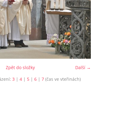
Zpět do složky
Další →
ázení:
3
|
4
|
5
|
6
|
7
(čas ve vteřinách)