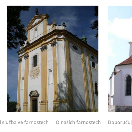
í služba ve farnostech
O našich farnostech
Doporuču