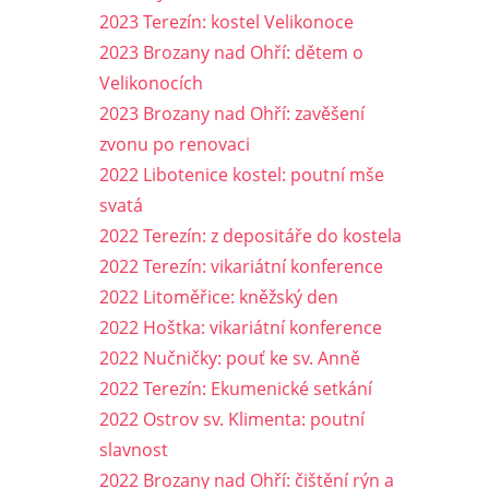
2023 Terezín: kostel Velikonoce
2023 Brozany nad Ohří: dětem o
Velikonocích
2023 Brozany nad Ohří: zavěšení
zvonu po renovaci
2022 Libotenice kostel: poutní mše
svatá
2022 Terezín: z depositáře do kostela
2022 Terezín: vikariátní konference
2022 Litoměřice: kněžský den
2022 Hoštka: vikariátní konference
2022 Nučničky: pouť ke sv. Anně
2022 Terezín: Ekumenické setkání
2022 Ostrov sv. Klimenta: poutní
slavnost
2022 Brozany nad Ohří: čištění rýn a