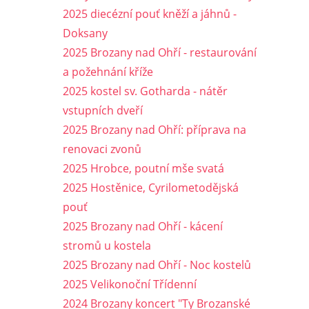
2025 diecézní pouť kněží a jáhnů -
Doksany
2025 Brozany nad Ohří - restaurování
a požehnání kříže
2025 kostel sv. Gotharda - nátěr
vstupních dveří
2025 Brozany nad Ohří: příprava na
renovaci zvonů
2025 Hrobce, poutní mše svatá
2025 Hostěnice, Cyrilometodějská
pouť
2025 Brozany nad Ohří - kácení
stromů u kostela
2025 Brozany nad Ohří - Noc kostelů
2025 Velikonoční Třídenní
2024 Brozany koncert "Ty Brozanské