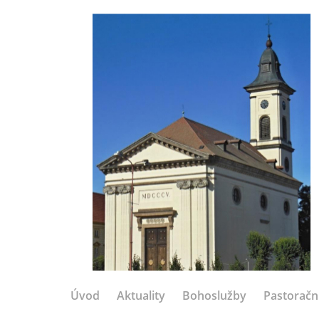
Úvod
Aktuality
Bohoslužby
Pastoračn