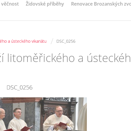
a věčnost
Židovské příběhy
Renovace Brozanských zv
/
ého a ústeckého vikariátu
DSC_0256
í litoměřického a ústecké
DSC_0256