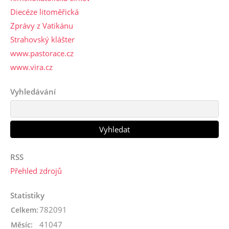
Diecéze litoměřická
Zprávy z Vatikánu
Strahovský klášter
www.pastorace.cz
www.vira.cz
Vyhledávání
RSS
Přehled zdrojů
Statistiky
782091
Celkem:
41047
Měsíc: