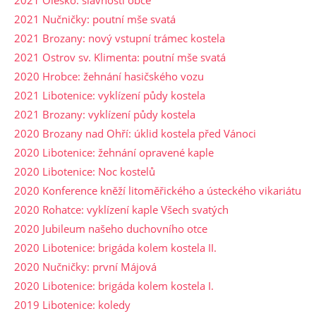
2021 Oleško: slavnosti obce
2021 Nučničky: poutní mše svatá
2021 Brozany: nový vstupní trámec kostela
2021 Ostrov sv. Klimenta: poutní mše svatá
2020 Hrobce: žehnání hasičského vozu
2021 Libotenice: vyklízení půdy kostela
2021 Brozany: vyklízení půdy kostela
2020 Brozany nad Ohří: úklid kostela před Vánoci
2020 Libotenice: žehnání opravené kaple
2020 Libotenice: Noc kostelů
2020 Konference kněží litoměřického a ústeckého vikariátu
2020 Rohatce: vyklízení kaple Všech svatých
2020 Jubileum našeho duchovního otce
2020 Libotenice: brigáda kolem kostela II.
2020 Nučničky: první Májová
2020 Libotenice: brigáda kolem kostela I.
2019 Libotenice: koledy