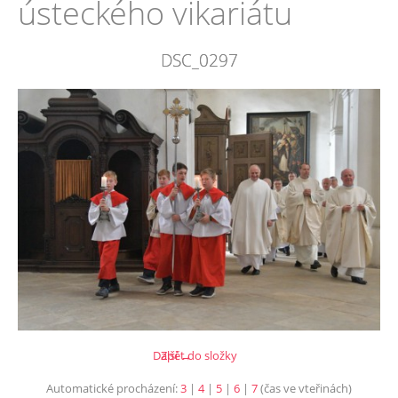
ústeckého vikariátu
DSC_0297
Další →
Zpět do složky
Automatické procházení:
3
|
4
|
5
|
6
|
7
(čas ve vteřinách)