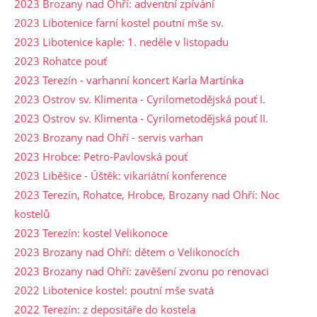
2023 Brozany nad Ohří: adventní zpívání
2023 Libotenice farní kostel poutní mše sv.
2023 Libotenice kaple: 1. neděle v listopadu
2023 Rohatce pouť
2023 Terezín - varhanní koncert Karla Martínka
2023 Ostrov sv. Klimenta - Cyrilometodějská pouť I.
2023 Ostrov sv. Klimenta - Cyrilometodějská pouť II.
2023 Brozany nad Ohří - servis varhan
2023 Hrobce: Petro-Pavlovská pouť
2023 Liběšice - Úštěk: vikariátní konference
2023 Terezín, Rohatce, Hrobce, Brozany nad Ohří: Noc
kostelů
2023 Terezín: kostel Velikonoce
2023 Brozany nad Ohří: dětem o Velikonocích
2023 Brozany nad Ohří: zavěšení zvonu po renovaci
2022 Libotenice kostel: poutní mše svatá
2022 Terezín: z depositáře do kostela